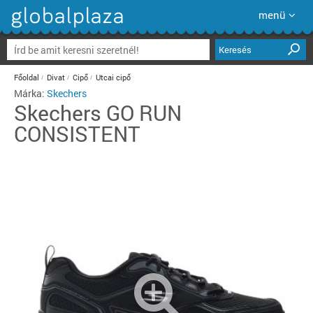
menü
Keresés
Főoldal
Divat
Cipő
Utcai cipő
Márka:
Skechers
Skechers
GO RUN
CONSISTENT