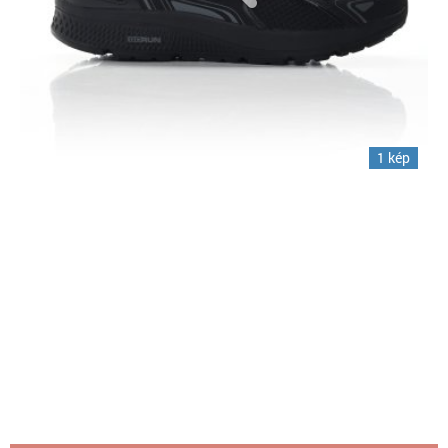
1 kép