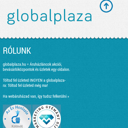
RÓLUNK
globalplaza.hu = Áruházláncok akciói,
bevásárlóközpontok és üzletek egy oldalon.
Töltsd fel üzleted INGYEN a globalplaza-
ra:
Töltsd fel üzleted még ma!
Ha webáruházad van, így tudsz felkerülni »