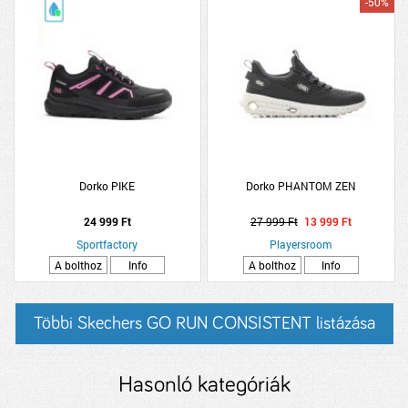
-50%
Dorko PIKE
Dorko PHANTOM ZEN
24 999 Ft
27 999 Ft
13 999 Ft
Sportfactory
Playersroom
A bolthoz
Info
A bolthoz
Info
Többi Skechers GO RUN CONSISTENT listázása
Hasonló kategóriák