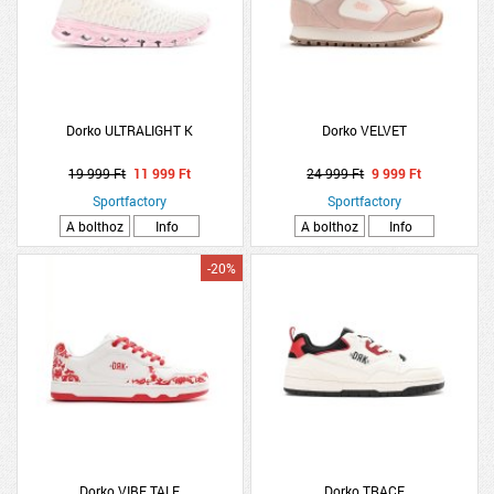
Dorko ULTRALIGHT K
Dorko VELVET
19 999 Ft
11 999 Ft
24 999 Ft
9 999 Ft
Sportfactory
Sportfactory
A bolthoz
Info
A bolthoz
Info
-20%
Dorko VIBE TALE
Dorko TRACE