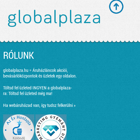
RÓLUNK
globalplaza.hu = Áruházláncok akciói,
bevásárlóközpontok és üzletek egy oldalon.
Töltsd fel üzleted INGYEN a globalplaza-
ra:
Töltsd fel üzleted még ma!
Ha webáruházad van, így tudsz felkerülni »