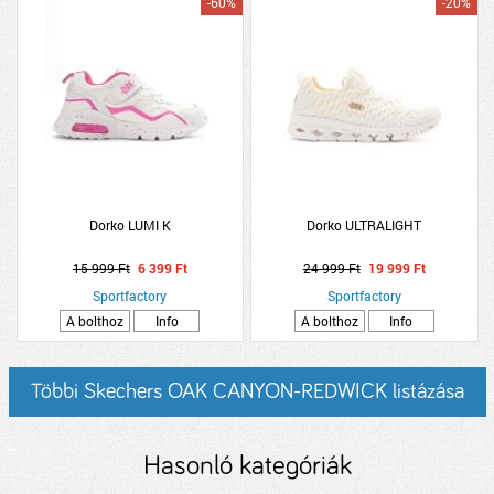
-60%
-20%
Dorko LUMI K
Dorko ULTRALIGHT
15 999 Ft
6 399 Ft
24 999 Ft
19 999 Ft
Sportfactory
Sportfactory
A bolthoz
Info
A bolthoz
Info
Többi Skechers OAK CANYON-REDWICK listázása
Hasonló kategóriák