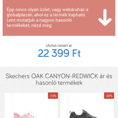
Épp nincs olyan üzlet, vagy webáruház a
globalplazán, ahol ez a termék kapható.
Lent mutatjuk a nagyon hasonló
termékeket, nézd meg:
Utolsó ismert ár
22 399 Ft
Skechers OAK CANYON-REDWICK ár és
hasonló termékek
-13%
-20%