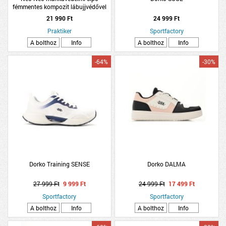
fémmentes kompozit lábujjvédővel
44
21 990 Ft
24 999 Ft
Praktiker
Sportfactory
A bolthoz
Info
A bolthoz
Info
-64%
-30%
Dorko Training SENSE
Dorko DALMA
27 999 Ft
9 999 Ft
24 999 Ft
17 499 Ft
Sportfactory
Sportfactory
A bolthoz
Info
A bolthoz
Info