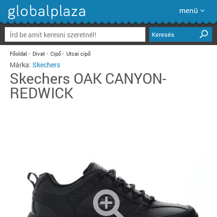
menü
Keresés
Főoldal
Divat
Cipő
Utcai cipő
Márka:
Skechers
Skechers
OAK CANYON-
REDWICK