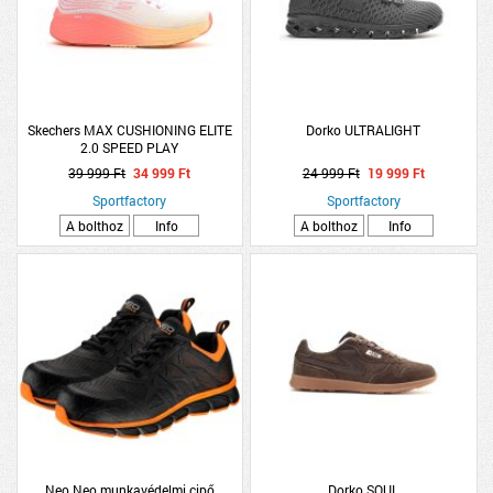
Skechers MAX CUSHIONING ELITE
Dorko ULTRALIGHT
2.0 SPEED PLAY
39 999 Ft
34 999 Ft
24 999 Ft
19 999 Ft
Sportfactory
Sportfactory
A bolthoz
Info
A bolthoz
Info
Neo Neo munkavédelmi cipő
Dorko SOUL