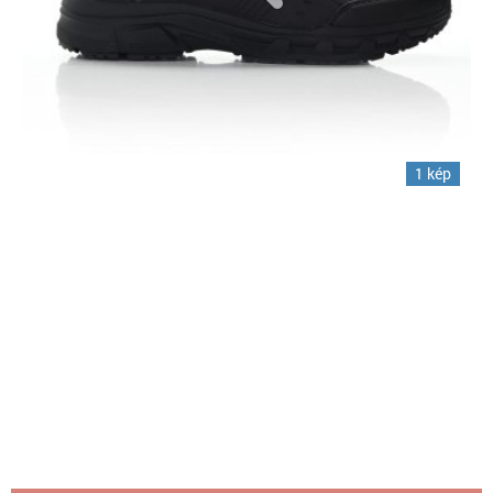
1 kép