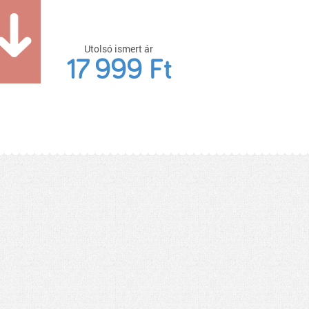
Utolsó ismert ár
17 999 Ft