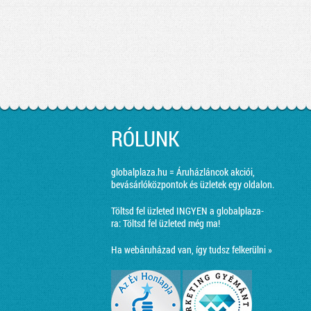
RÓLUNK
globalplaza.hu = Áruházláncok akciói,
bevásárlóközpontok és üzletek egy oldalon.
Töltsd fel üzleted INGYEN a globalplaza-
ra:
Töltsd fel üzleted még ma!
Ha webáruházad van, így tudsz felkerülni »