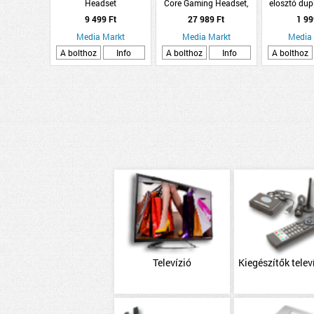
Headset
Core Gaming Headset,
elosztó dupl
Fekete/Piros
max.
9 499 Ft
27 989 Ft
1 99
Media Markt
Media Markt
Media
A bolthoz
Info
A bolthoz
Info
A bolthoz
Televízió
Kiegészítők telev