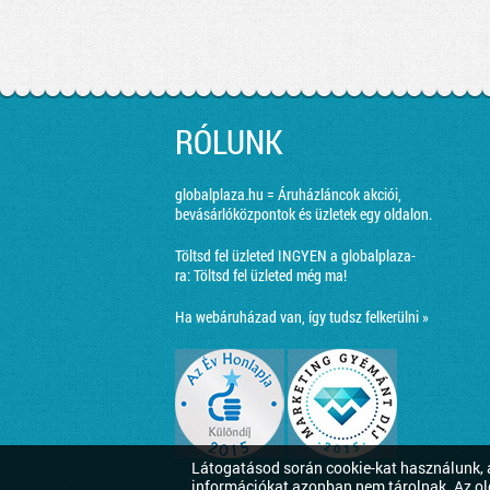
RÓLUNK
globalplaza.hu = Áruházláncok akciói,
bevásárlóközpontok és üzletek egy oldalon.
Töltsd fel üzleted INGYEN a globalplaza-
ra:
Töltsd fel üzleted még ma!
Ha webáruházad van, így tudsz felkerülni »
Látogatásod során cookie-kat használunk, a
információkat azonban nem tárolnak. Az ol