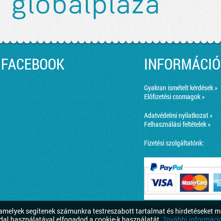
FACEBOOK
INFORMÁCIÓ
Gyakran ismételt kérdések »
Előfizetési csomagok »
Adatvédelmi nyilatkozat »
Felhasználási feltételek »
Fizetési szolgáltatónk:
melyek segítenek számunkra testreszabott tartalmat és hirdetéseket m
dal használatával elfogadod a cookie-k használatát.
További információ 