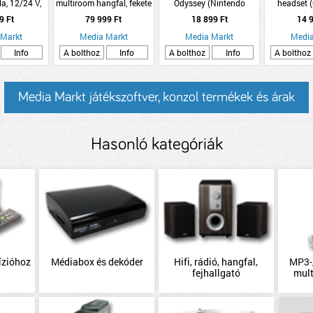
a, 12/24 V,
multiroom hangfal, fekete
Odyssey (Nintendo
headset 
 10A
Switch)
9 Ft
79 999 Ft
18 899 Ft
14 9
 Markt
Media Markt
Media Markt
Media
Info
A bolthoz
Info
A bolthoz
Info
A bolthoz
Media Markt játékszoftver, konzol termékek és árak
Hasonló kategóriák
ízióhoz
Médiabox és dekóder
Hifi, rádió, hangfal,
MP3-,
fejhallgató
mul