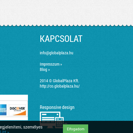
KAPCSOLAT
info@globalplaza.hu
Impresszum »
Blog »
2014 © GlobalPlaza Kft.
http://co.globalplaza.hu/
Responsive design
egjeleníteni, személyes
Elfogadom
itt »