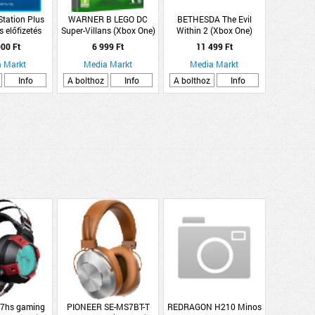
tation Plus
WARNER B LEGO DC
BETHESDA The Evil
 előfizetés
Super-Villans (Xbox One)
Within 2 (Xbox One)
00 Ft
6 999 Ft
11 499 Ft
 Markt
Media Markt
Media Markt
Info
A bolthoz
Info
A bolthoz
Info
7hs gaming
PIONEER SE-MS7BT-T
REDRAGON H210 Minos