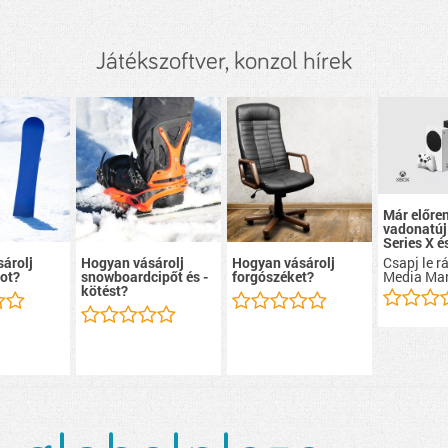
Játékszoftver, konzol hírek
Már előre
vadonatúj
Series X é
Csapj le r
árolj
Hogyan vásárolj
Hogyan vásárolj
Media Mar
ot?
snowboardcipőt és -
forgószéket?
kötést?