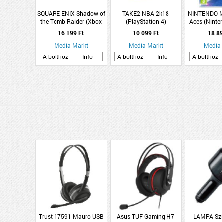
SQUARE ENIX Shadow of
TAKE2 NBA 2k18
NINTENDO M
the Tomb Raider (Xbox
(PlayStation 4)
Aces (Ninte
One)
16 199 Ft
10 099 Ft
18 8
Media Markt
Media Markt
Media
A bolthoz
Info
A bolthoz
Info
A bolthoz
Trust 17591 Mauro USB
Asus TUF Gaming H7
LAMPA Szi