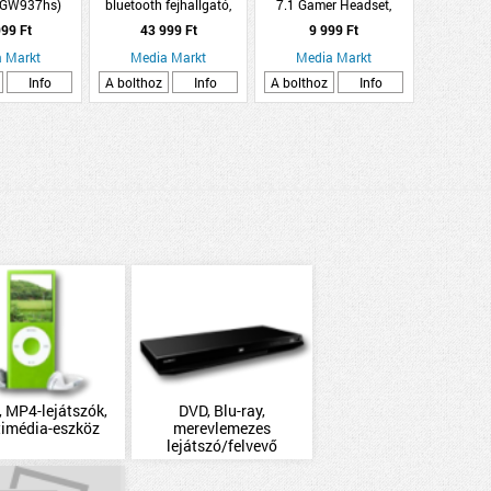
(GW937hs)
bluetooth fejhallgató,
7.1 Gamer Headset,
barna
Fekete/Piros
99 Ft
43 999 Ft
9 999 Ft
 Markt
Media Markt
Media Markt
Info
A bolthoz
Info
A bolthoz
Info
 MP4-lejátszók,
DVD, Blu-ray,
timédia-eszköz
merevlemezes
lejátszó/felvevő