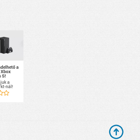
ndelhető a
 Xbox
s S!
ájuk a
kt-nál!