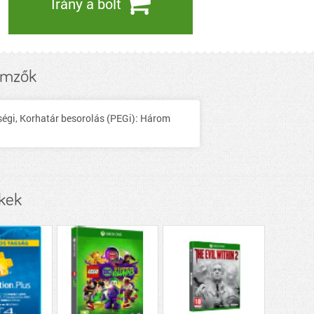
Irány a bolt
lemzők
ségi, Korhatár besorolás (PEGi): Három
kek