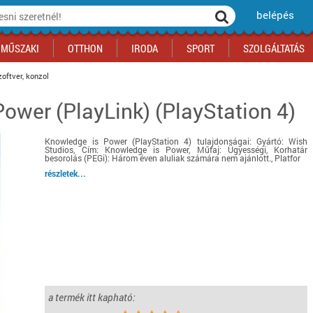
belépés
MŰSZAKI
OTTHON
IRODA
SPORT
SZOLGÁLTATÁS
oftver, konzol
ower (PlayLink) (PlayStation 4)
ka
yógyszertár
csálnivaló
Sport akciók
Építkezés
Fitneszközpont
Biztonságtechnika
kciók
a
, gördeszka, roller
ék
mékek, sütemények
Szolgáltatás akciók
Szerszám, barkács, alkatrész
Kocsmasport
Ünnepi dekoráció
Knowledge is Power (PlayStation 4) tulajdonságai: Gyártó: Wish
tító, parkolás
s ital
Iskolakezdés, papír, írószer
Motor
Fűtés
Studios, Cím: Knowledge is Power, Műfaj: Ügyességi, Korhatár
besorolás (PEGi): Három éven aluliak számára nem ajánlott., Platfor
ás akciók
k
l
Háziállatok
Autó
részletek...
iók
Bébi
Ingatlan
ók
Gyógyászati segédeszköz
Regisztrálj az oldalunkra INGYEN itt ››
Regisztrálj az oldalunkra INGYEN itt ››
Regisztrálj az oldalunkra INGYEN itt ››
Regisztrálj az oldalunkra INGYEN itt ››
Regisztrálj az oldalunkra INGYEN itt ››
Regisztrálj az oldalunkra INGYEN itt ››
Regisztrálj az oldalunkra INGYEN itt ››
Regisztrálj az oldalunkra INGYEN itt ››
a termék itt kapható: