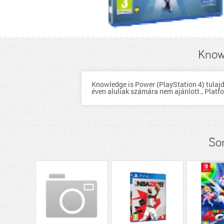
Knowl
Knowledge is Power (PlayStation 4) tulaj
éven aluliak számára nem ajánlott., Platfo
So