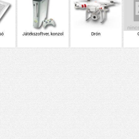
só
Játékszoftver, konzol
Drón