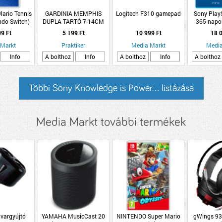
ario Tennis
GARDINIA MEMPHIS
Logitech F310 gamepad
Sony PlayS
ndo Switch)
DUPLA TARTÓ 7-14CM
365 napos
MATT EZÜST
99 Ft
5 199 Ft
10 999 Ft
18 0
2DB/CSOMAG
 Markt
Praktiker
Media Markt
Media
Info
A bolthoz
Info
A bolthoz
Info
A bolthoz
Többi Sony Knowledge is Power... listázása
Media Markt további termékek
vargyújtó
YAMAHA MusicCast 20
NINTENDO Super Mario
gWings 93