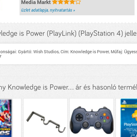
Media Markt
üzlet adatlapja, nyitvatartás »
edge is Power (PlayLink) (PlayStation 4) jel
donságai: Gyártó: Wish Studios, Cím: Knowledge is Power, Műfaj: Ügyes
r
ny Knowledge is Power... ár és hasonló termé