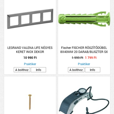
LEGRAND VALENA LIFE NÉGYES
Fischer FISCHER RÖGZÍTŐDÜBEL
KERET INOX DEKOR
8X40MM 20 DARAB/BLISZTER SX
PLUS GREEN
10 990 Ft
1 999 Ft
1 799 Ft
Praktiker
Praktiker
A bolthoz
Info
A bolthoz
Info