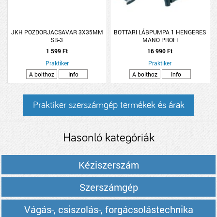
JKH POZDORJACSAVAR 3X35MM
BOTTARI LÁBPUMPA 1 HENGERES
SB-3
MANO PROFI
1 599 Ft
16 990 Ft
Praktiker
Praktiker
A bolthoz
Info
A bolthoz
Info
Praktiker szerszámgép termékek és árak
Hasonló kategóriák
Kéziszerszám
Szerszámgép
Vágás-, csiszolás-, forgácsolástechnika