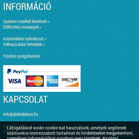
INFORMÁCIÓ
Gyakran ismételt kérdések »
Előfizetési csomagok »
Adatvédelmi nyilatkozat »
Felhasználási feltételek »
Fizetési szolgáltatónk:
KAPCSOLAT
info@globalplaza.hu
Impresszum »
Látogatásod során cookie-kat használunk, amelyek segítenek
Blog »
Responsive design
számunkra testreszabott tartalmat és hirdetéseket megjeleníteni,
személyes információkat azonban nem tárolnak. Az oldal