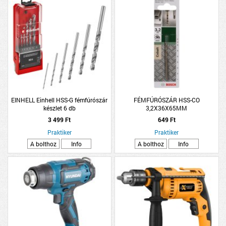
EINHELL Einhell HSS-G fémfúrószár
FÉMFÚRÓSZÁR HSS-CO
készlet 6 db
3,2X36X65MM
3 499 Ft
649 Ft
Praktiker
Praktiker
A bolthoz
Info
A bolthoz
Info