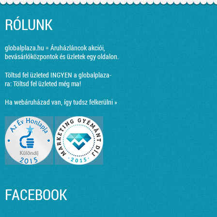
RÓLUNK
globalplaza.hu = Áruházláncok akciói,
bevásárlóközpontok és üzletek egy oldalon.
Töltsd fel üzleted INGYEN a globalplaza-
ra:
Töltsd fel üzleted még ma!
Ha webáruházad van, így tudsz felkerülni »
FACEBOOK