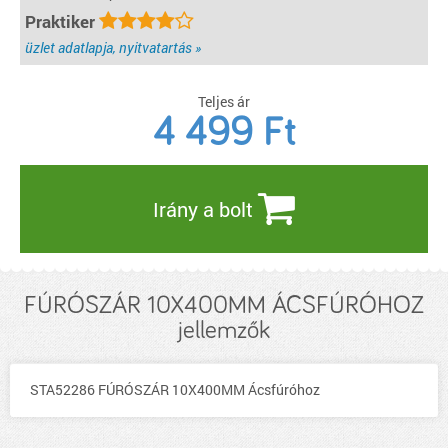
Praktiker
üzlet adatlapja, nyitvatartás »
Teljes ár
4 499
Ft
Irány a bolt
FÚRÓSZÁR 10X400MM ÁCSFÚRÓHOZ
jellemzők
STA52286 FÚRÓSZÁR 10X400MM Ácsfúróhoz