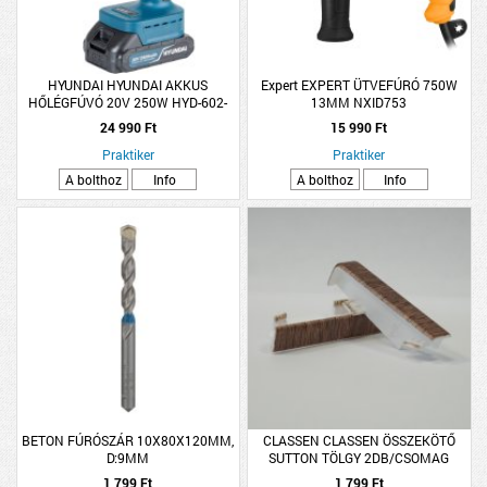
HYUNDAI HYUNDAI AKKUS
Expert EXPERT ÜTVEFÚRÓ 750W
HŐLÉGFÚVÓ 20V 250W HYD-602-
13MM NXID753
20V
24 990 Ft
15 990 Ft
Praktiker
Praktiker
A bolthoz
Info
A bolthoz
Info
BETON FÚRÓSZÁR 10X80X120MM,
CLASSEN CLASSEN ÖSSZEKÖTŐ
D:9MM
SUTTON TÖLGY 2DB/CSOMAG
D031C
1 799 Ft
1 799 Ft