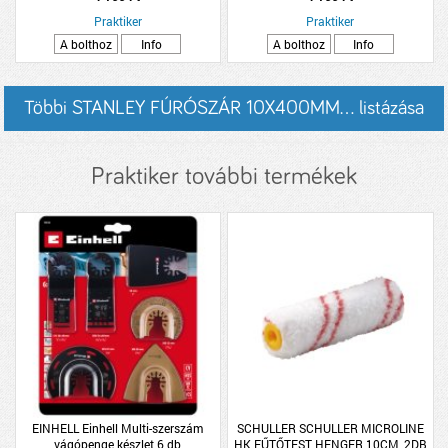
Praktiker
Praktiker
A bolthoz
Info
A bolthoz
Info
Többi STANLEY FÚRÓSZÁR 10X400MM... listázása
Praktiker további termékek
EINHELL Einhell Multi-szerszám
SCHULLER SCHULLER MICROLINE
vágópenge készlet 6 db
HK FŰTŐTEST HENGER 10CM, 2DB