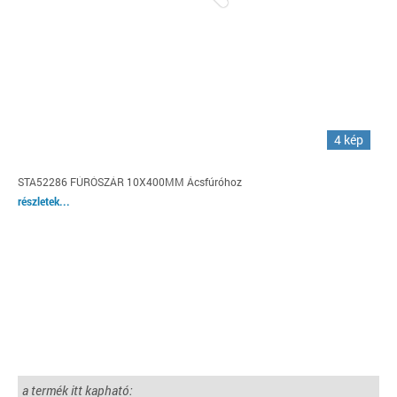
4 kép
STA52286 FÚRÓSZÁR 10X400MM Ácsfúróhoz
részletek...
a termék itt kapható: