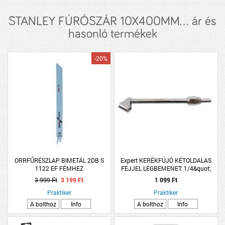
STANLEY FÚRÓSZÁR 10X400MM... ár és
hasonló termékek
-20%
ORRFŰRÉSZLAP BIMETÁL 2DB S
Expert KERÉKFÚJÓ KÉTOLDALAS
1122 EF FÉMHEZ
FEJJEL LÉGBEMENET: 1/4&quot;
EXPERT
3 999 Ft
3 199 Ft
1 099 Ft
Praktiker
Praktiker
A bolthoz
Info
A bolthoz
Info