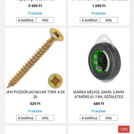
9MM-ES SZÁLHOSSZ
9 999 Ft
1 099 Ft
Praktiker
Praktiker
A bolthoz
Info
A bolthoz
Info
JKH POZDORJACSAVAR TORX 4.0X
MÁRKA NÉLKÜL DAMIL 2,4MM
20
ÁTMÉRŐJŰ, 15M, SZÖGLETES
PROFILÚ, ALU, BLISZTERES,
529 Ft
689 Ft
FŰKASZÁHOZ
Praktiker
Praktiker
A bolthoz
Info
A bolthoz
Info
-10%