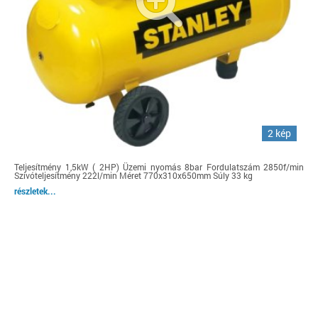
2 kép
Teljesítmény 1,5kW ( 2HP) Üzemi nyomás 8bar Fordulatszám 2850f/min
Szívóteljesítmény 222l/min Méret 770x310x650mm Súly 33 kg
részletek...