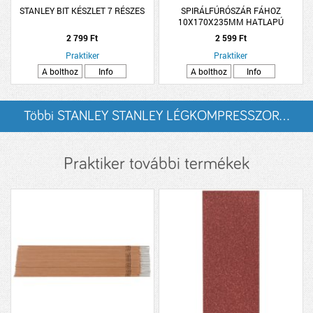
STANLEY BIT KÉSZLET 7 RÉSZES
SPIRÁLFÚRÓSZÁR FÁHOZ
10X170X235MM HATLAPÚ
2 799 Ft
2 599 Ft
Praktiker
Praktiker
A bolthoz
Info
A bolthoz
Info
Többi STANLEY STANLEY LÉGKOMPRESSZOR...
listázása
Praktiker további termékek