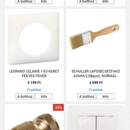
A bolthoz
Info
A bolthoz
Info
LEGRAND CELIANE 1-ES KERET
SCHULLER LAPOSECSET,FAKÓ
FÉNYES FEHÉR
63MM/2,5&quot;, NORMÁL -
2 199 Ft
2 699 Ft
Praktiker
Praktiker
A bolthoz
Info
A bolthoz
Info
-35%