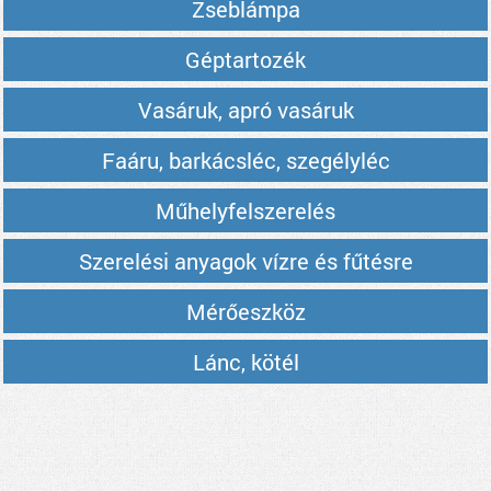
Zseblámpa
Géptartozék
Vasáruk, apró vasáruk
Faáru, barkácsléc, szegélyléc
Műhelyfelszerelés
Szerelési anyagok vízre és fűtésre
Mérőeszköz
Lánc, kötél