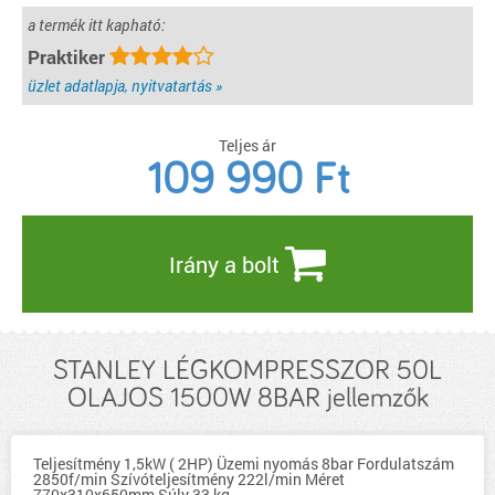
a termék itt kapható:
Praktiker
üzlet adatlapja, nyitvatartás »
Teljes ár
109 990
Ft
Irány a bolt
STANLEY LÉGKOMPRESSZOR 50L
OLAJOS 1500W 8BAR jellemzők
Teljesítmény 1,5kW ( 2HP) Üzemi nyomás 8bar Fordulatszám
2850f/min Szívóteljesítmény 222l/min Méret
770x310x650mm Súly 33 kg