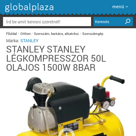
menü
Keresés
Főoldal
Otthon
Szerszám, barkács, alkatrész
Szerszámgép
Márka:
STANLEY
STANLEY
STANLEY
LÉGKOMPRESSZOR 50L
OLAJOS 1500W 8BAR