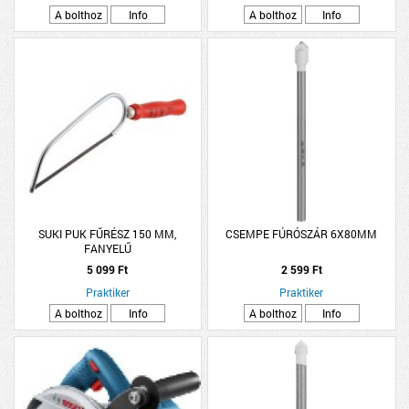
A bolthoz
Info
A bolthoz
Info
SUKI PUK FŰRÉSZ 150 MM,
CSEMPE FÚRÓSZÁR 6X80MM
FANYELŰ
5 099 Ft
2 599 Ft
Praktiker
Praktiker
A bolthoz
Info
A bolthoz
Info