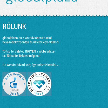
RÓLUNK
globalplaza.hu = Áruházláncok akciói,
bevásárlóközpontok és üzletek egy oldalon.
Töltsd fel üzleted INGYEN a globalplaza-
ra:
Töltsd fel üzleted még ma!
Ha webáruházad van, így tudsz felkerülni »