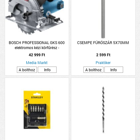
BOSCH PROFESSIONAL GKS 600
CSEMPE FÚRÓSZÁR 5X70MM
elektromos kézi körfűrész -
06016A9020
42 999 Ft
2 599 Ft
Media Markt
Praktiker
A bolthoz
Info
A bolthoz
Info