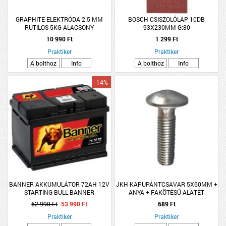
GRAPHITE ELEKTRÓDA 2.5 MM
BOSCH CSISZOLÓLAP 10DB
RUTILOS 5KG ALACSONY
93X230MM G:80
FESZÜLTSÉG
REZGŐCSISZOLÓHOZ
10 990 Ft
1 299 Ft
Praktiker
Praktiker
A bolthoz
Info
A bolthoz
Info
-14%
BANNER AKKUMULÁTOR 72AH 12V
JKH KAPUPÁNTCSAVAR 5X60MM +
STARTING BULL BANNER
ANYA + FAKÖTÉSŰ ALÁTÉT
62 990 Ft
53 990 Ft
689 Ft
Praktiker
Praktiker