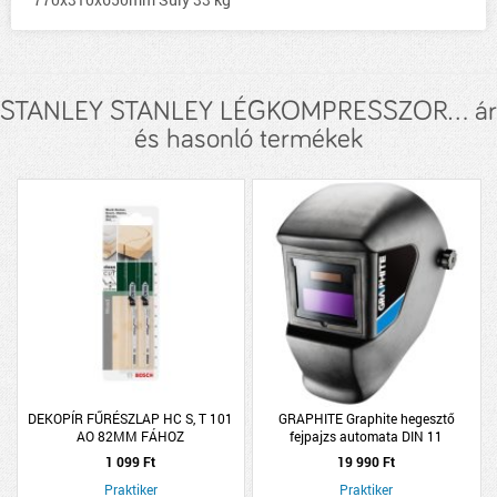
STANLEY STANLEY LÉGKOMPRESSZOR... ár
és hasonló termékek
DEKOPÍR FŰRÉSZLAP HC S, T 101
GRAPHITE Graphite hegesztő
AO 82MM FÁHOZ
fejpajzs automata DIN 11
1 099 Ft
19 990 Ft
Praktiker
Praktiker