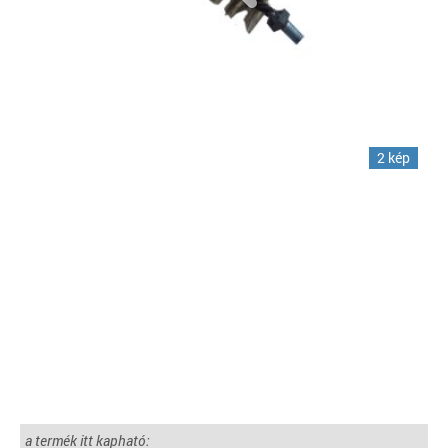
2 kép
a termék itt kapható: