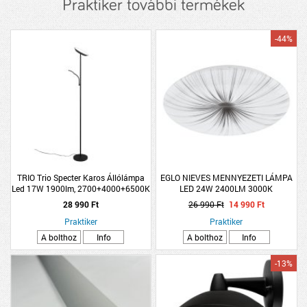
Praktiker további termékek
-44%
TRIO Trio Specter Karos Állólámpa
EGLO NIEVES MENNYEZETI LÁMPA
Led 17W 1900lm, 2700+4000+6500K
LED 24W 2400LM 3000K
Fekete
ÁTMÉRŐ:41CM FEHÉR/EZÜST
28 990 Ft
26 990 Ft
14 990 Ft
Praktiker
Praktiker
A bolthoz
Info
A bolthoz
Info
-13%