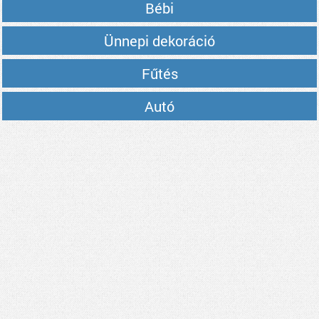
Bébi
Ünnepi dekoráció
Fűtés
Autó