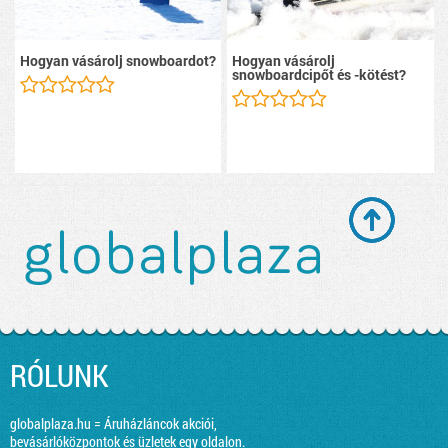
Hogyan vásárolj snowboardot?
Hogyan vásárolj
snowboardcipőt és -kötést?
RÓLUNK
globalplaza.hu = Áruházláncok akciói,
bevásárlóközpontok és üzletek egy oldalon.