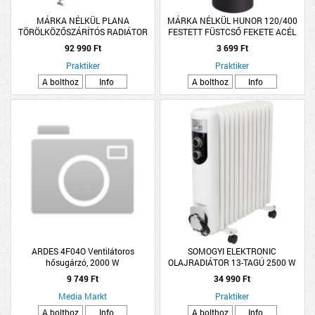
MÁRKA NÉLKÜL PLANA
MÁRKA NÉLKÜL HUNOR 120/400
TÖRÖLKÖZŐSZÁRÍTÓS RADIÁTOR
FESTETT FÜSTCSŐ FEKETE ACÉL
600X1200MM, DESIGN, FEHÉR,
0,5MM
92 990 Ft
3 699 Ft
703W
Praktiker
Praktiker
A bolthoz
Info
A bolthoz
Info
ARDES 4F04O Ventilátoros
SOMOGYI ELEKTRONIC
hősugárzó, 2000 W
OLAJRADIÁTOR 13-TAGÚ 2500 W
FKOS 13 M
9 749 Ft
34 990 Ft
Media Markt
Praktiker
A bolthoz
Info
A bolthoz
Info