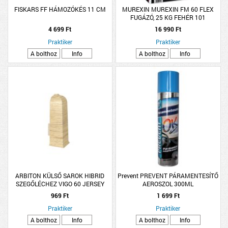
FISKARS FF HÁMOZÓKÉS 11 CM
MUREXIN MUREXIN FM 60 FLEX
FUGÁZÓ, 25 KG FEHÉR 101
4 699 Ft
16 990 Ft
Praktiker
Praktiker
A bolthoz
Info
A bolthoz
Info
ARBITON KÜLSŐ SAROK HIBRID
Prevent PREVENT PÁRAMENTESÍTŐ
SZEGŐLÉCHEZ VIGO 60 JERSEY
AEROSZOL 300ML
TÖLGY 2DB/CSOMAG
969 Ft
1 699 Ft
Praktiker
Praktiker
A bolthoz
Info
A bolthoz
Info