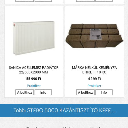
SANICA ACÉLLEMEZ RADIÁTOR
MÁRKA NÉLKÜL KEMÉNYFA
22/600X2000 MM
BRIKETT 10 KG
55 990 Ft
4 199 Ft
Praktiker
Praktiker
A bolthoz
Info
A bolthoz
Info
Többi STEBO 5000 KAZÁNTISZTÍTÓ KEFE...
listázása