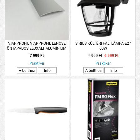
VIARPROFIL VIARPROFIL LENCSE
SIRIUS KÜLTÉRI FALI LÁMPA E27
ÖNTAPADÓS ELOXÁLT ALUMÍNIUM
60W
PROFIL 40MMX2,7M EZÜST
7 999 Ft
7 999 Ft
6 999 Ft
Praktiker
Praktiker
A bolthoz
Info
A bolthoz
Info