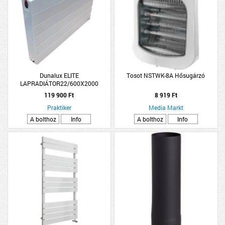
Dunalux ELITE
Tosot NSTWK-8A Hősugárzó
LAPRADIÁTOR22/600X2000
119 900 Ft
8 919 Ft
Praktiker
Media Markt
A bolthoz
Info
A bolthoz
Info