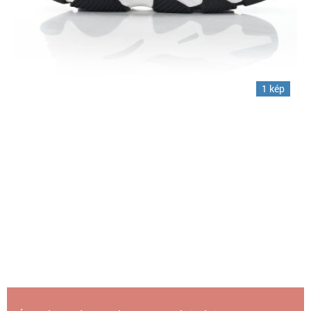
1 kép