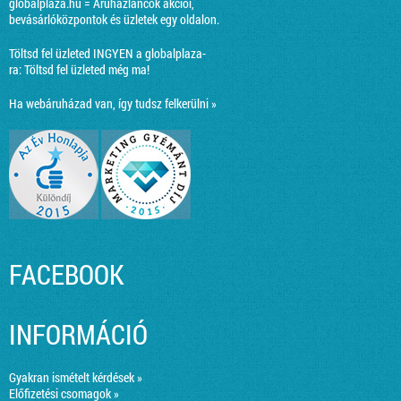
globalplaza.hu = Áruházláncok akciói,
bevásárlóközpontok és üzletek egy oldalon.
Töltsd fel üzleted INGYEN a globalplaza-
ra:
Töltsd fel üzleted még ma!
Ha webáruházad van, így tudsz felkerülni »
FACEBOOK
INFORMÁCIÓ
Gyakran ismételt kérdések »
Előfizetési csomagok »