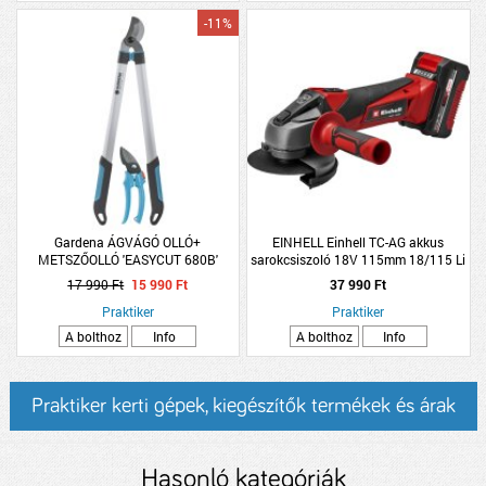
-11%
Gardena ÁGVÁGÓ OLLÓ+
EINHELL Einhell TC-AG akkus
METSZŐOLLÓ 'EASYCUT 680B'
sarokcsiszoló 18V 115mm 18/115 Li
akkuval és töltővel
17 990 Ft
15 990 Ft
37 990 Ft
Praktiker
Praktiker
A bolthoz
Info
A bolthoz
Info
Praktiker kerti gépek, kiegészítők termékek és árak
Hasonló kategóriák