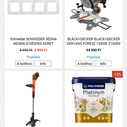
Schneider SCHNEIDER SEDNA
BLACK+DECKER BLACK+DECKER
DESIGN D NÉGYES KERET
GÉRVÁGÓ FŰRÉSZ 1500W 216MM
UNIVERZÁLIS FEHÉR
4 099 Ft
2 899 Ft
54 990 Ft
Praktiker
Praktiker
A bolthoz
Info
A bolthoz
Info
-15%