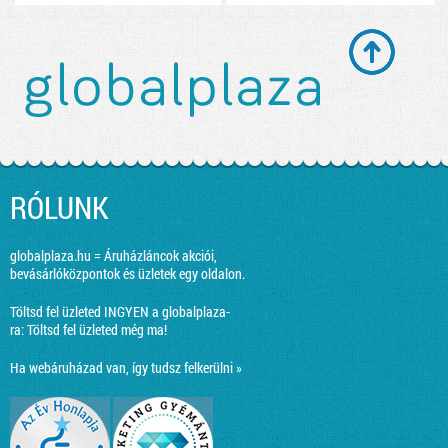
RÓLUNK
globalplaza.hu = Áruházláncok akciói,
bevásárlóközpontok és üzletek egy oldalon.
Töltsd fel üzleted INGYEN a globalplaza-
ra:
Töltsd fel üzleted még ma!
Ha webáruházad van, így tudsz felkerülni »