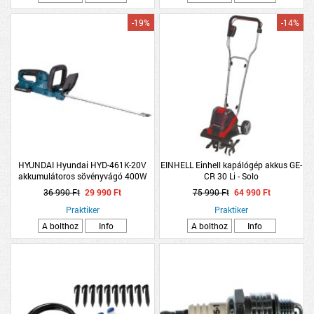
-19%
-14%
HYUNDAI Hyundai HYD-461K-20V
EINHELL Einhell kapálógép akkus GE-
akkumulátoros sövényvágó 400W
CR 30 Li - Solo
46cm
36 990 Ft
29 990 Ft
75 990 Ft
64 990 Ft
Praktiker
Praktiker
A bolthoz
Info
A bolthoz
Info