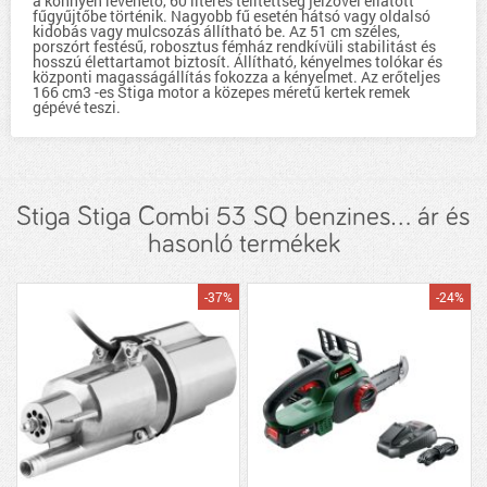
a könnyen levehető, 60 literes telítettség jelzővel ellátott
fűgyűjtőbe történik. Nagyobb fű esetén hátsó vagy oldalsó
kidobás vagy mulcsozás állítható be. Az 51 cm széles,
porszórt festésű, robosztus fémház rendkívüli stabilitást és
hosszú élettartamot biztosít. Állítható, kényelmes tolókar és
központi magasságállítás fokozza a kényelmet. Az erőteljes
166 cm3 -es Stiga motor a közepes méretű kertek remek
gépévé teszi.
Stiga Stiga Combi 53 SQ benzines... ár és
hasonló termékek
-37%
-24%