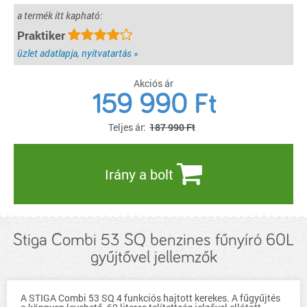
a termék itt kapható:
Praktiker
üzlet adatlapja, nyitvatartás »
Akciós ár
159 990
Ft
Teljes ár:
187 990 Ft
Irány a bolt
Stiga Combi 53 SQ benzines fűnyíró 60L
gyűjtővel jellemzők
A STIGA Combi 53 SQ 4 funkciós hajtott kerekes. A fűgyűjtés