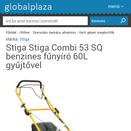
menü
Keresés
Főoldal
Otthon
Szerszám, barkács, alkatrész
Kerti gépek, kiegészítők
Márka:
Stiga
Stiga
Stiga Combi 53 SQ
benzines fűnyíró 60L
gyűjtővel