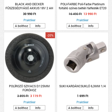
BLACK AND DECKER
POLI-FARBE Poli-Farbe Platinum
FŰSZEGÉLYVÁGÓ AKKUS 18V 2 AH
foltálló színes beltéri falfesték ET20
28CM AKKU ÉS TÖLTŐ NÉLKÜL
Erdei tündérfürt, 5l
30 990 Ft
16 490 Ft
13 990 Ft
Praktiker
Praktiker
A bolthoz
Info
A bolthoz
Info
-20%
POLÍROZÓ SZIVACS D:125MM
SUKI KARDÁNCSUKLÓ 6,3MM 1/4
FÚRÓHOZ
3 899 Ft
3 119 Ft
1 699 Ft
Praktiker
Praktiker
A bolthoz
Info
A bolthoz
Info