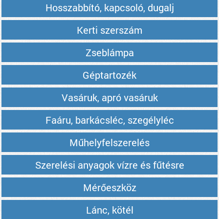
Hosszabbító, kapcsoló, dugalj
Kerti szerszám
Zseblámpa
Géptartozék
Vasáruk, apró vasáruk
Faáru, barkácsléc, szegélyléc
Műhelyfelszerelés
Szerelési anyagok vízre és fűtésre
Mérőeszköz
Lánc, kötél