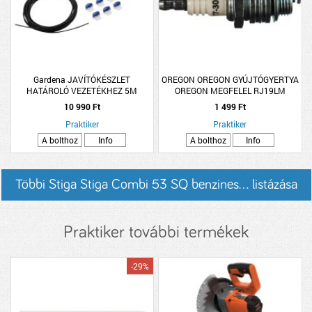
Gardena JAVÍTÓKÉSZLET
OREGON OREGON GYÚJTÓGYERTYA
HATÁROLÓ VEZETÉKHEZ 5M
OREGON MEGFELEL RJ19LM
VEZETÉK,10 RÖGZ.TÜSKE, 6
10 990 Ft
1 499 Ft
CSATLAK.
Praktiker
Praktiker
A bolthoz
Info
A bolthoz
Info
Többi Stiga Stiga Combi 53 SQ benzines... listázása
Praktiker további termékek
-29%