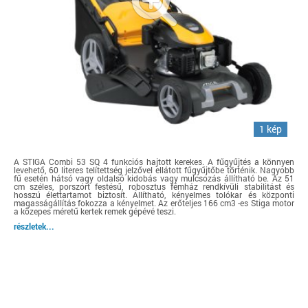
1 kép
A STIGA Combi 53 SQ 4 funkciós hajtott kerekes. A fűgyűjtés a könnyen
levehető, 60 literes telítettség jelzővel ellátott fűgyűjtőbe történik. Nagyobb
fű esetén hátsó vagy oldalsó kidobás vagy mulcsozás állítható be. Az 51
cm széles, porszórt festésű, robosztus fémház rendkívüli stabilitást és
hosszú élettartamot biztosít. Állítható, kényelmes tolókar és központi
magasságállítás fokozza a kényelmet. Az erőteljes 166 cm3 -es Stiga motor
a közepes méretű kertek remek gépévé teszi.
részletek...