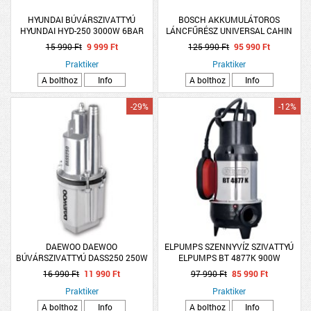
HYUNDAI BÚVÁRSZIVATTYÚ
BOSCH AKKUMULÁTOROS
HYUNDAI HYD-250 3000W 6BAR
LÁNCFŰRÉSZ UNIVERSAL CAHIN
EM.MAG:60M 1200L/H
18V, AUTOMATA KENÉS
15 990 Ft
9 999 Ft
125 990 Ft
95 990 Ft
Praktiker
Praktiker
A bolthoz
Info
A bolthoz
Info
-29%
-12%
DAEWOO DAEWOO
ELPUMPS SZENNYVÍZ SZIVATTYÚ
BÚVÁRSZIVATTYÚ DASS250 250W
ELPUMPS BT 4877K 900W
20000L/H 10M
16 990 Ft
11 990 Ft
97 990 Ft
85 990 Ft
Praktiker
Praktiker
A bolthoz
Info
A bolthoz
Info