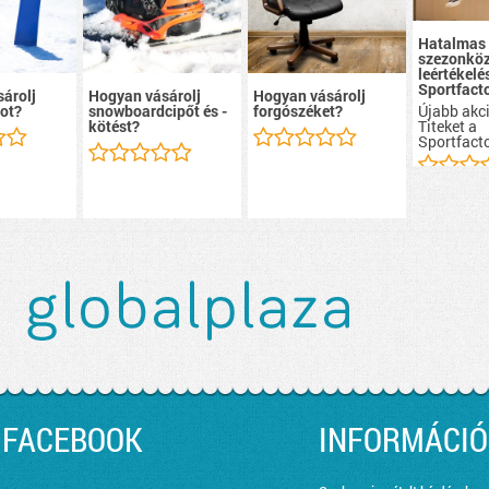
Hatalmas
szezonköz
leértékelé
Sportfacto
árolj
Hogyan vásárolj
Hogyan vásárolj
Újabb akci
ot?
snowboardcipőt és -
forgószéket?
Titeket a
kötést?
Sportfacto
FACEBOOK
INFORMÁCIÓ