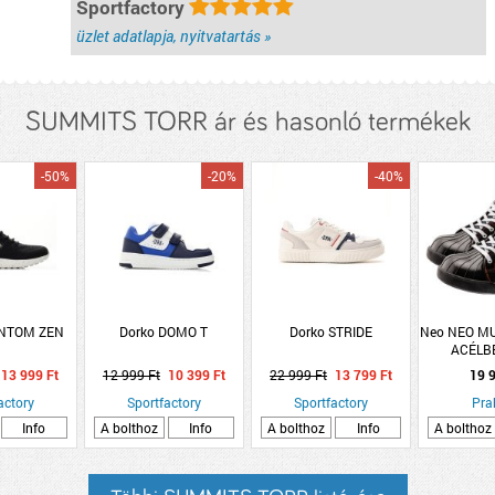
Sportfactory
üzlet adatlapja, nyitvatartás »
SUMMITS TORR ár és hasonló termékek
-50%
-20%
-40%
ANTOM ZEN
Dorko DOMO T
Dorko STRIDE
Neo NEO M
ACÉLB
MÉR
13 999 Ft
12 999 Ft
10 399 Ft
22 999 Ft
13 799 Ft
19 9
actory
Sportfactory
Sportfactory
Pra
Info
A bolthoz
Info
A bolthoz
Info
A bolthoz