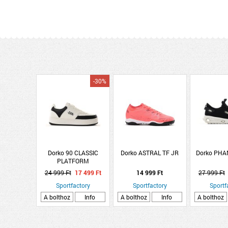
-30%
Dorko 90 CLASSIC
Dorko ASTRAL TF JR
Dorko PH
PLATFORM
24 999 Ft
17 499 Ft
14 999 Ft
27 999 Ft
Sportfactory
Sportfactory
Sportf
A bolthoz
Info
A bolthoz
Info
A bolthoz