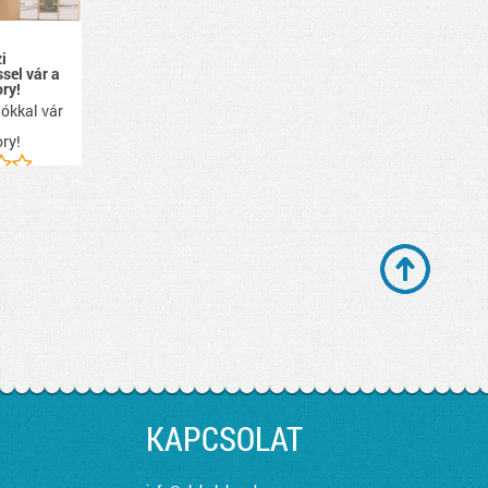
i
ssel vár a
ry!
ókkal vár
ry!
KAPCSOLAT