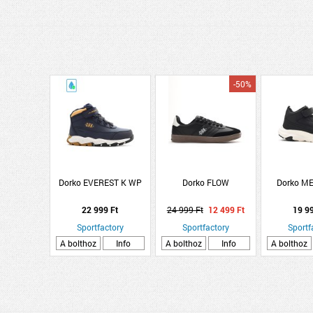
-50%
Dorko EVEREST K WP
Dorko FLOW
Dorko M
22 999 Ft
24 999 Ft
12 499 Ft
19 9
Sportfactory
Sportfactory
Sportf
A bolthoz
Info
A bolthoz
Info
A bolthoz