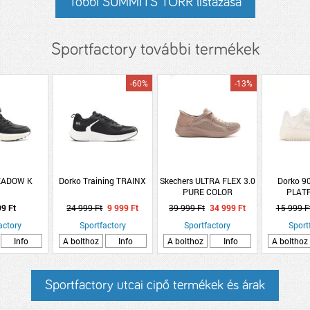
Többi SUMMITS TORR listázása
Sportfactory további termékek
-60%
-13%
EADOW K
Dorko Training TRAINX
Skechers ULTRA FLEX 3.0
Dorko 9
PURE COLOR
PLAT
99 Ft
24 999 Ft
9 999 Ft
39 999 Ft
34 999 Ft
15 999 F
actory
Sportfactory
Sportfactory
Sport
Info
A bolthoz
Info
A bolthoz
Info
A bolthoz
Sportfactory utcai cipő termékek és árak