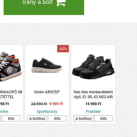
Irány a bolt
-60%
UNKACIPŐ SB
Dorko AIRSTEP
Neo Neo munkavédelmi
ETÉTTEL
cipő, S1 SR, 43 NEO AIR
ET:41
acélbetéttel, légpárnás
90 Ft
24 999 Ft
9 999 Ft
15 990 Ft
talppal,
ktiker
Sportfactory
Praktiker
Info
A bolthoz
Info
A bolthoz
Info