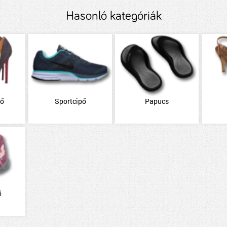
Hasonló kategóriák
pő
Sportcipő
Papucs
ő