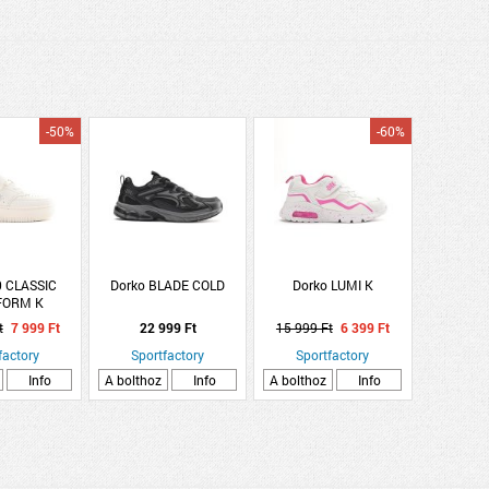
-50%
-60%
0 CLASSIC
Dorko BLADE COLD
Dorko LUMI K
FORM K
t
7 999 Ft
22 999 Ft
15 999 Ft
6 399 Ft
factory
Sportfactory
Sportfactory
Info
A bolthoz
Info
A bolthoz
Info