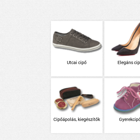
Utcai cipő
Elegáns ci
Cipőápolás, kiegészítők
Gyerekcip