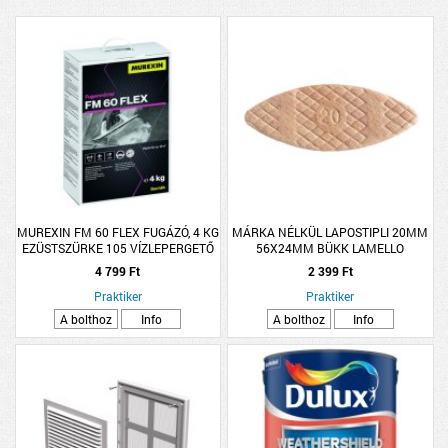
MUREXIN FM 60 FLEX FUGÁZÓ, 4 KG
MÁRKA NÉLKÜL LAPOSTIPLI 20MM
EZÜSTSZÜRKE 105 VÍZLEPERGETŐ
56X24MM BÜKK LAMELLO
50DB/CSOMAG
4 799 Ft
2 399 Ft
Praktiker
Praktiker
A bolthoz
Info
A bolthoz
Info