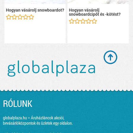
Hogyan vásárolj snowboardot?
Hogyan vásárolj
snowboardcipőt és -kötést?
RÓLUNK
globalplaza.hu = Áruházláncok akciói,
bevásárlóközpontok és üzletek egy oldalon.