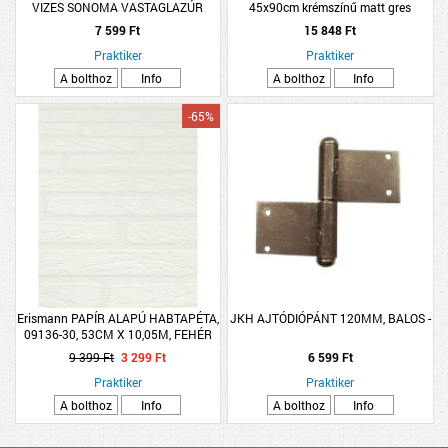
VIZES SONOMA VASTAGLAZÚR
45x90cm krémszínű matt gres
padlólap
7 599 Ft
15 848 Ft
Praktiker
Praktiker
A bolthoz
Info
A bolthoz
Info
-65%
Erismann PAPÍR ALAPÚ HABTAPÉTA,
JKH AJTÓDIÓPÁNT 120MM, BALOS -
09136-30, 53CM X 10,05M, FEHÉR
TÉGLA
9 399 Ft
3 299 Ft
6 599 Ft
Praktiker
Praktiker
A bolthoz
Info
A bolthoz
Info