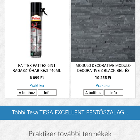
PATTEX PATTEX 6IN1
MODULO DECORATIVE MODULO
RAGASZTÓHAB KÉZI 740ML
DECORATIVE Z BLACK BEL- ÉS
KÜLTÉRI FALBURKOLÓ TERMÉSKŐ
6 699 Ft
10 255 Ft
FEKETE 0,54 M2/CSOMAG
Praktiker
Praktiker
A bolthoz
Info
A bolthoz
Info
Többi Tesa TESA EXCELLENT FESTŐSZALAG...
listázása
Praktiker további termékek