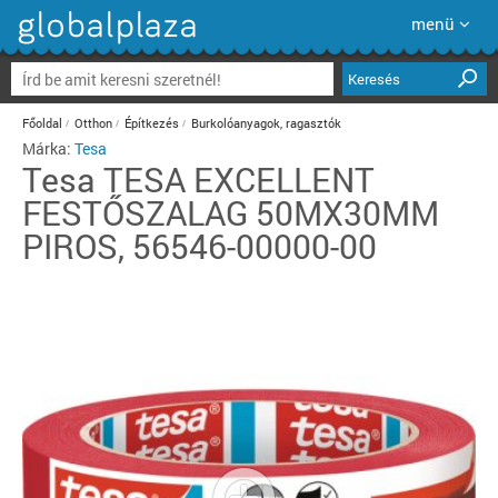
menü
Keresés
Főoldal
Otthon
Építkezés
Burkolóanyagok, ragasztók
Márka:
Tesa
Tesa
TESA EXCELLENT
FESTŐSZALAG 50MX30MM
PIROS, 56546-00000-00