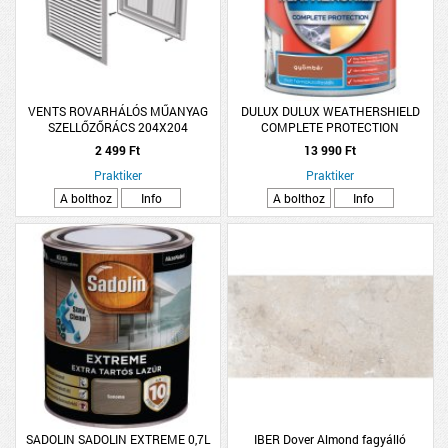
VENTS ROVARHÁLÓS MŰANYAG
DULUX DULUX WEATHERSHIELD
SZELLŐZŐRÁCS 204X204
COMPLETE PROTECTION
HOMLOKZAT FESTÉK 4,5L
2 499 Ft
13 990 Ft
GYÖMBÉR
Praktiker
Praktiker
A bolthoz
Info
A bolthoz
Info
SADOLIN SADOLIN EXTREME 0,7L
IBER Dover Almond fagyálló