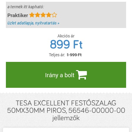
a termék itt kapható:
Praktiker
üzlet adatlapja, nyitvatartás »
Akciós ár
899
Ft
Teljes ár:
1 999 Ft
Irány a bolt
TESA EXCELLENT FESTŐSZALAG
50MX30MM PIROS, 56546-00000-00
jellemzők