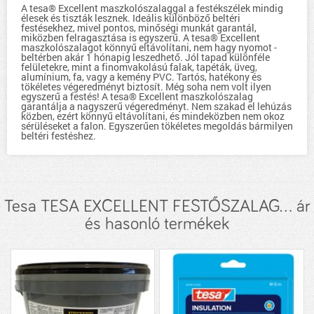
A tesa® Excellent maszkolószalaggal a festékszélek mindig
élesek és tiszták lesznek. Ideális különböző beltéri
festésekhez, mivel pontos, minőségi munkát garantál,
miközben felragasztása is egyszerű. A tesa® Excellent
maszkolószalagot könnyű eltávolítani, nem hagy nyomot -
beltérben akár 1 hónapig leszedhető. Jól tapad különféle
felületekre, mint a finomvakolású falak, tapéták, üveg,
alumínium, fa, vagy a kemény PVC. Tartós, hatékony és
tökéletes végeredményt biztosít. Még soha nem volt ilyen
egyszerű a festés! A tesa® Excellent maszkolószalag
garantálja a nagyszerű végeredményt. Nem szakad el lehúzás
közben, ezért könnyű eltávolítani, és mindeközben nem okoz
sérüléseket a falon. Egyszerűen tökéletes megoldás bármilyen
beltéri festéshez.
Tesa TESA EXCELLENT FESTŐSZALAG... ár
és hasonló termékek