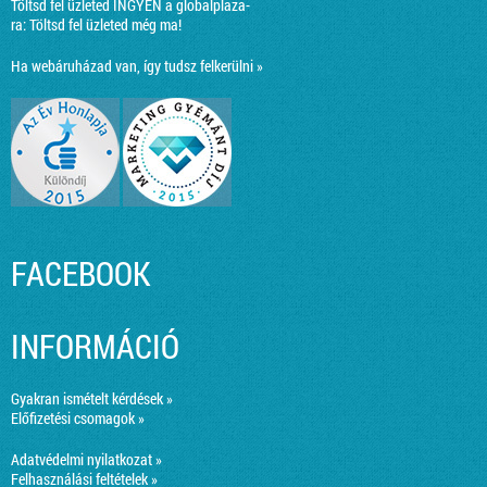
Töltsd fel üzleted INGYEN a globalplaza-
ra:
Töltsd fel üzleted még ma!
Ha webáruházad van, így tudsz felkerülni »
FACEBOOK
INFORMÁCIÓ
Gyakran ismételt kérdések »
Előfizetési csomagok »
Adatvédelmi nyilatkozat »
Felhasználási feltételek »