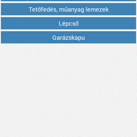
Tetőfedés, műanyag lemezek
Lépcső
Garázskapu