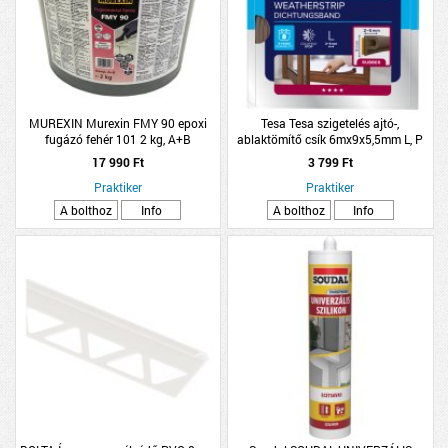
MUREXIN Murexin FMY 90 epoxi
Tesa Tesa szigetelés ajtó-,
fugázó fehér 101 2 kg, A+B
ablaktömítő csík 6mx9x5,5mm L, P
komponens
profil, barna
17 990 Ft
3 799 Ft
Praktiker
Praktiker
A bolthoz
Info
A bolthoz
Info