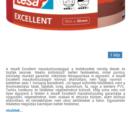
1 kép
A tesa® Excellent maszkolószalaggal a festékszélek mindig élesek és
tiszták lesznek. Ideális különböző beltéri festésekhez, mivel pontos,
minőségi munkát garantál, miközben felragasztása is egyszerű. A tesa®
Excellent maszkolószalagot könnyű eltávolítani, nem hagy nyomot -
beltérben akár 1 hónapig leszedhető. Jól tapad különféle felületekre, mint a
finomvakolású falak, tapéták, üveg, alumínium, fa, vagy a kemény PVC.
Tartós, hatékony és tökéletes végeredményt biztosít. Még soha nem volt
ilyen egyszerű a festés! A tesa® Excellent maszkolószalag garantálja a
nagyszerű végeredményt. Nem szakad el lehúzás közben, ezért könnyű
eltávolítani, és mindeközben nem okoz sérüléseket a falon. Egyszerűen
tökéletes megoldás bármilyen beltéri festéshez.
részletek...