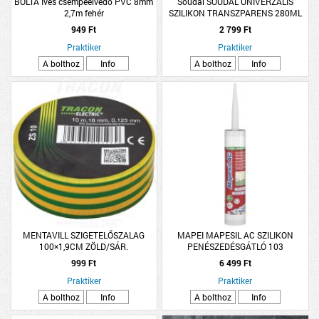
BOLTA Íves csempeélvédő PVC 8mm
Soudal SOUDAL UNIVERZÁLIS
2,7m fehér
SZILIKON TRANSZPARENS 280ML
949 Ft
2 799 Ft
Praktiker
Praktiker
A bolthoz
Info
A bolthoz
Info
MENTAVILL SZIGETELŐSZALAG
MAPEI MAPESIL AC SZILIKON
100×1,9CM ZÖLD/SÁR.
PENÉSZEDÉSGÁTLÓ 103
HOLDFEHÉR 310ML
999 Ft
6 499 Ft
Praktiker
Praktiker
A bolthoz
Info
A bolthoz
Info