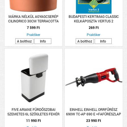
MÁRKA NÉLKÜL AGYAGCSERÉP
BUDAPESTI KERTIMAG CLASSIC
CILINDRICO 30CM TERRACOTTA
KELKÁPOSZTA VERTUS 2
7 599 Ft
269 Ft
Praktiker
Praktiker
A bolthoz
Info
A bolthoz
Info
FIVE ARIANE FÜRDŐSZOBAI
EINHELL EINHELL ORRFŰRÉSZ
SZEMETES 6L SZÖGLETES FEHÉR
690W TC-AP 690 E +FAFŰRÉSZLAP
11 990 Ft
23 990 Ft