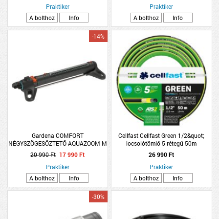
Praktiker
Praktiker
A bolthoz
Info
A bolthoz
Info
-14%
Gardena COMFORT
Cellfast Cellfast Green 1/2&quot;
NÉGYSZÖGESŐZTETŐ AQUAZOOM M
locsolótömlő 5 rétegű 50m
20 990 Ft
17 990 Ft
26 990 Ft
Praktiker
Praktiker
A bolthoz
Info
A bolthoz
Info
-30%