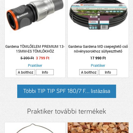
Gardena TÖMLŐELEM PREMIUM 13-
Gardena Gardena MD csepegtető cső
15MM-ES TÖMLŐKHÖZ
növénysorokhoz süllyeszthető
13mm/25m
5 399 Ft
3 799 Ft
17 990 Ft
Praktiker
Praktiker
A bolthoz
Info
A bolthoz
Info
Többi TIP TIP SPF 180/7 F... listázása
Praktiker további termékek