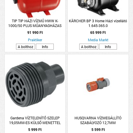
TIP TIP HÁZI VÍZMŰ HWW K-
KÄRCHER BP 3 Home Házi vízellátó
1000/50 PLUS MŰANYAGHÁZAS
1.645-365.0
800W 50L
91 990 Ft
65 999 Ft
Praktiker
Media Markt
A bolthoz
Info
A bolthoz
Info
Gardena VÍZTELENÍTŐ SZELEP
HUSQVARNA VÍZMEGÁLLÍTÓ
19,05MM-ES KÜLSŐ MENETTEL
SZABÁLYOZÓ 12,7MM
5 999 Ft
5 599 Ft