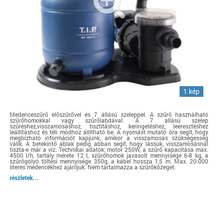
1 kép
Medenceszűrő előszűrővel és 7 állású szeleppel. A szűrő használható
szűrőhomokkal vagy szűrőlabdával. A 7 állású szelep
szűréshez,visszamosáshoz, tisztításhoz, keringetéshez, leeresztéshez
leállításhoz és téli módhoz állítható be. A nyomást mutató óra segít, hogy
megbízható információt kapjunk, amikor a visszamosás szükségesség
válik. A betekintő ablak pedig abban segít, hogy lássuk, visszamosásnál
tiszta-e már a víz. Technikai adatok: motor 250W, a szűrő kapacitása max.
4500 l/h, tartály mérete 12 l, szűrőhomok javasolt mennyisége 6-8 kg, a
szűrőgolyó töltési mennyisége 350g, a kábel hossza 1,5 m. Max. 20.000
literes medencékhez ajánljuk. Nem tartalmazza a szűrőközeget.
részletek...