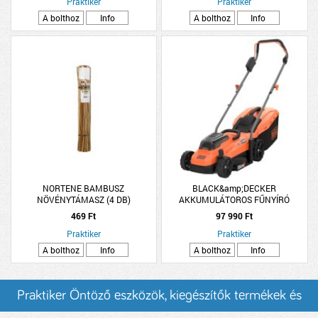
Praktiker
Praktiker
A bolthoz
Info
A bolthoz
Info
NORTENE BAMBUSZ
BLACK&amp;DECKER
NÖVÉNYTÁMASZ (4 DB)
AKKUMULÁTOROS FŰNYÍRÓ
BCMW3318N 2x18V 33CM 35L
469 Ft
97 990 Ft
AKKUMULÁTOR NÉLKÜL
Praktiker
Praktiker
A bolthoz
Info
A bolthoz
Info
Praktiker Öntöző eszközök, kiegészítők termékek és