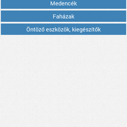
Medencék
Faházak
Öntöző eszközök, kiegészítők