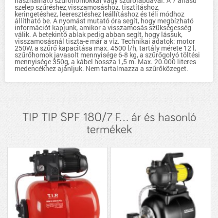
használható szűrőhomokkal vagy szűrőlabdával. A 7 állású
szelep szűréshez,visszamosáshoz, tisztításhoz,
keringetéshez, leeresztéshez leállításhoz és téli módhoz
állítható be. A nyomást mutató óra segít, hogy megbízható
információt kapjunk, amikor a visszamosás szükségesség
válik. A betekintő ablak pedig abban segít, hogy lássuk,
visszamosásnál tiszta-e már a víz. Technikai adatok: motor
250W, a szűrő kapacitása max. 4500 l/h, tartály mérete 12 l,
szűrőhomok javasolt mennyisége 6-8 kg, a szűrőgolyó töltési
mennyisége 350g, a kábel hossza 1,5 m. Max. 20.000 literes
medencékhez ajánljuk. Nem tartalmazza a szűrőközeget.
TIP TIP SPF 180/7 F... ár és hasonló
termékek