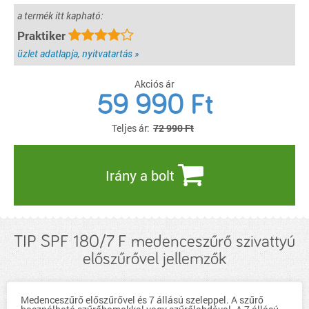
a termék itt kapható:
Praktiker
üzlet adatlapja, nyitvatartás »
Akciós ár
59 990
Ft
Teljes ár:
72 990 Ft
Irány a bolt
TIP SPF 180/7 F medenceszűrő szivattyú
előszűrővel jellemzők
Medenceszűrő előszűrővel és 7 állású szeleppel. A szűrő