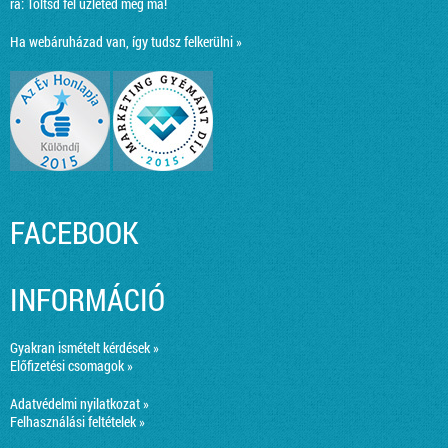
ra:
Töltsd fel üzleted még ma!
Ha webáruházad van, így tudsz felkerülni »
FACEBOOK
INFORMÁCIÓ
Gyakran ismételt kérdések »
Előfizetési csomagok »
Adatvédelmi nyilatkozat »
Felhasználási feltételek »