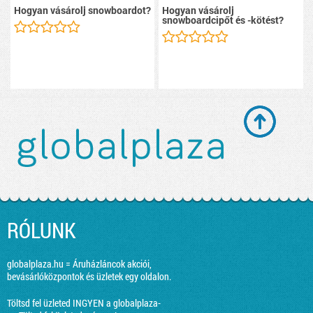
Hogyan vásárolj snowboardot?
Hogyan vásárolj
snowboardcipőt és -kötést?
RÓLUNK
globalplaza.hu = Áruházláncok akciói,
bevásárlóközpontok és üzletek egy oldalon.
Töltsd fel üzleted INGYEN a globalplaza-