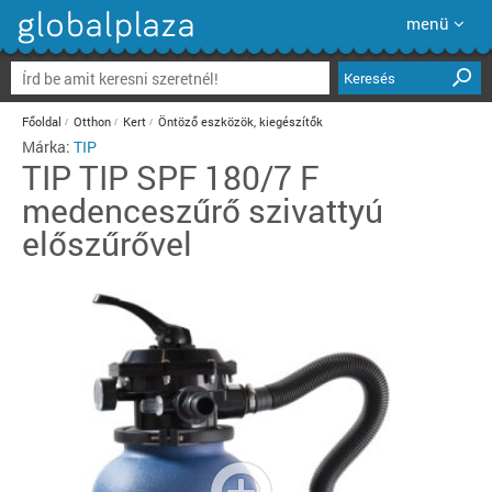
menü
Keresés
Főoldal
Otthon
Kert
Öntöző eszközök, kiegészítők
Márka:
TIP
TIP
TIP SPF 180/7 F
medenceszűrő szivattyú
előszűrővel