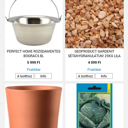
PERFECT HOME ROZSDAMENTES
GEOPRODUCT GARDENIT
BOGRÁCS 8L
SÉTÁNYGRANULÁTUM 25KG LILA
5 999 Ft
4 099 Ft
Praktiker
Praktiker
A bolthoz
Info
A bolthoz
Info