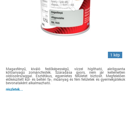
1 kép
Magasfényű, kiváló fedőképességű, vízzel hígítható, akrilgyanta
kötőanyagú zománcfesték. Száradása gyors, nem jár kellemetlen
oldószerszaggal. Esztétikus, egyenletes felületet biztosít. Megfelelően
előkészített kül- és beltéri fa-, műanyag és fém felületek és gyermekjátékok
bevonataként alkalmazható.
részletek...