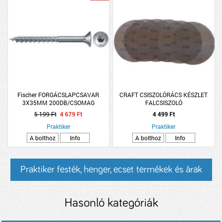
Fischer FORGÁCSLAPCSAVAR
CRAFT CSISZOLÓRÁCS KÉSZLET
3X35MM 200DB/CSOMAG
FALCSISZOLÓ
5 199 Ft
4 679 Ft
4 499 Ft
Praktiker
Praktiker
A bolthoz
Info
A bolthoz
Info
Praktiker festék, henger, ecset termékek és árak
Hasonló kategóriák