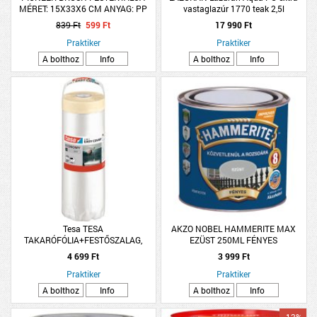
MÉRET: 15X33X6 CM ANYAG: PP
vastaglazúr 1770 teak 2,5l
839 Ft
599 Ft
17 990 Ft
Praktiker
Praktiker
A bolthoz
Info
A bolthoz
Info
Tesa TESA
AKZO NOBEL HAMMERITE MAX
TAKARÓFÓLIA+FESTŐSZALAG,
EZÜST 250ML FÉNYES
15MX2,6M NAGY
4 699 Ft
3 999 Ft
Praktiker
Praktiker
A bolthoz
Info
A bolthoz
Info