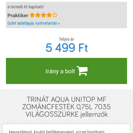
a termék itt kapható:
Praktiker
üzlet adatlapja, nyitvatartás »
Teljes ár
5 499
Ft
Irány a bolt
TRINÁT AQUA UNITOP MF
ZOMÁNCFESTÉK 0,75L 7035
VILÁGOSSZÜRKE jellemzők
Magasfényű, kiváló fedőképességű, vízzel hígítható,