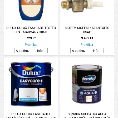
DULUX DULUX EASYCARE TESTER
MOFÉM MOFÉM KAZÁNTÖLTŐ
OPÁL MÁRVÁNY 30ML
CSAP
729 Ft
9 499 Ft
Praktiker
Praktiker
A bolthoz
Info
A bolthoz
Info
DULUX DULUX EASYCARE+
Supralux SUPRALUX AQUA