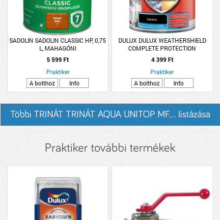
SADOLIN SADOLIN CLASSIC HP, 0,75
DULUX DULUX WEATHERSHIELD
L, MAHAGÓNI
COMPLETE PROTECTION
HOMLOKZAT FESTÉK 0,9L FEKETE
5 599 Ft
4 399 Ft
Praktiker
Praktiker
A bolthoz
Info
A bolthoz
Info
Többi TRINÁT TRINÁT AQUA UNITOP MF... listázása
Praktiker további termékek