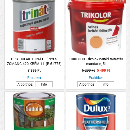
-13%
PPG TRILAK TRINÁT FÉNYES
TRIKOLOR Trikolok beltéri falfesték
ZOMÁNC 420 KRÉM 1 L (R:61775)
mandarin, 5l
7 899 Ft
6 299 Ft
5 499 Ft
Praktiker
Praktiker
A bolthoz
Info
A bolthoz
Info