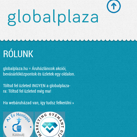
RÓLUNK
globalplaza.hu = Áruházláncok akciói,
bevásárlóközpontok és üzletek egy oldalon.
Töltsd fel üzleted INGYEN a globalplaza-
ra:
Töltsd fel üzleted még ma!
Ha webáruházad van, így tudsz felkerülni »