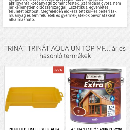
akrilgyanta kötőanyagú zománcfesték. Száradása gyors, nem
jár kellemetlen oldószerszaggal. Esztétikus, egyenletes
felületet biztosít. Megfelelően előkészített kül- és beltéri fa-,
műanyag és fém felületek és gyermekjátékok bevonataként
alkalmazható.
TRINÁT TRINÁT AQUA UNITOP MF... ár és
hasonló termékek
-29%
PIONEER BRUSH FESTÉKTÁLCA
LAZURÁN Lazurán Aqua PU extra