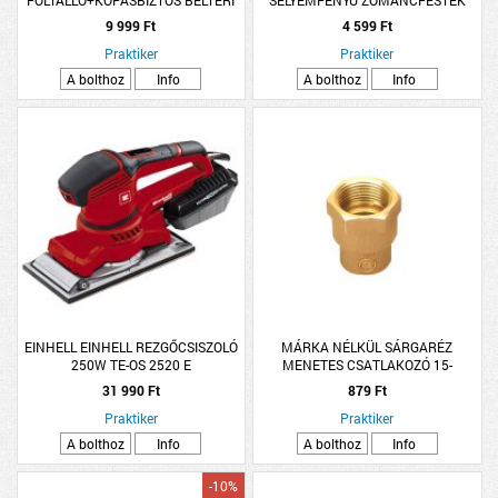
FOLTÁLLÓ+KOPÁSBIZTOS BELTÉRI
SELYEMFÉNYŰ ZOMÁNCFESTÉK
FALFESTÉK 2,5L FEHÉR
0,75L ELEFÁNTCSONT
9 999 Ft
4 599 Ft
Praktiker
Praktiker
A bolthoz
Info
A bolthoz
Info
EINHELL EINHELL REZGŐCSISZOLÓ
MÁRKA NÉLKÜL SÁRGARÉZ
250W TE-OS 2520 E
MENETES CSATLAKOZÓ 15-
CSISZOLÓPAPÍRRAL
1/2&quot; BM
31 990 Ft
879 Ft
Praktiker
Praktiker
A bolthoz
Info
A bolthoz
Info
-10%