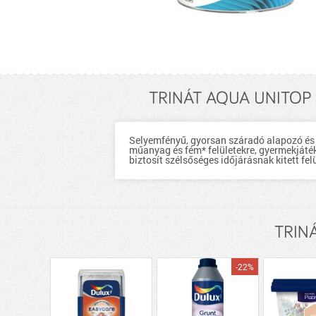
TRINÁT AQUA UNITOP 
Selyemfényű, gyorsan száradó alapozó és f
műanyag és fém* felületekre, gyermekjáték
biztosít szélsőséges időjárásnak kitett fe
TRINÁ
-22%