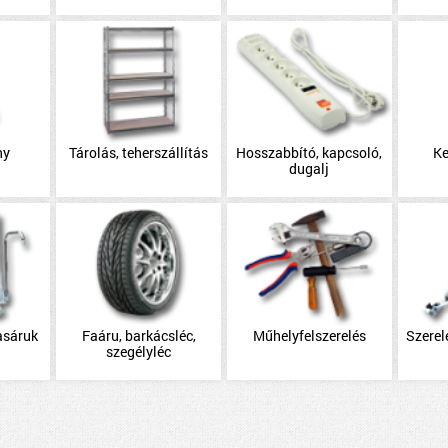
ny
Tárolás, teherszállítás
Hosszabbító, kapcsoló,
Ke
dugalj
asáruk
Faáru, barkácsléc,
Műhelyfelszerelés
Szerel
szegélyléc