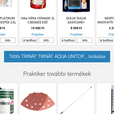
 PLATINUM
Héra HÉRA CERAMIC 5L
DULUX DULUX
NESPOL
FESTÉK 2,5L
CSENDES ESŐ
EASYCARE+
INNOVATÍV
ÉNY BELT.
FOLTÁLLÓ+KOPÁSBIZTOS
FESTÉKED
9 Ft
19 990 Ft
9 999 Ft
3 2
 R:285064
BELTÉRI FALFESTÉK 2,5L
iker
Praktiker
SÖTÉT GYÉMÁNT
Praktiker
Pra
Info
A bolthoz
Info
A bolthoz
Info
A bolthoz
Többi TRINÁT TRINÁT AQUA UNITOP... listázása
Praktiker további termékek