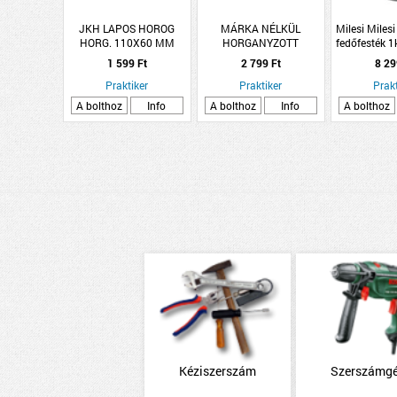
JKH LAPOS HOROG
MÁRKA NÉLKÜL
Milesi Milesi 
HORG. 110X60 MM
HORGANYZOTT
fedőfesték 1
HOLLANDI 3/4&quot; KB
1 599 Ft
2 799 Ft
8 29
Praktiker
Praktiker
Prakt
A bolthoz
Info
A bolthoz
Info
A bolthoz
Kéziszerszám
Szerszámg