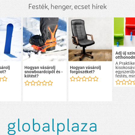
Festék, henger, ecset hírek
Adj új szín
otthonodn
A Praktike
kisokosáv
árolj
Hogyan vásárolj
Hogyan vásárolj
egyszerűb
ot?
snowboardcipőt és -
forgószéket?
festés, mi
kötést?