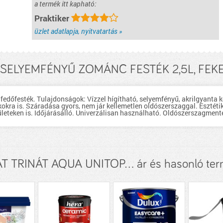
a termék itt kapható:
Praktiker
üzlet adatlapja, nyitvatartás »
SELYEMFÉNYŰ ZOMÁNC FESTÉK 2,5L, FEKET
edőfesték. Tulajdonságok: Vízzel hígítható, selyemfényű, akrilgyanta 
okra is. Száradása gyors, nem jár kellemetlen oldószerszaggal. Esztétik
lületeken is. Időjárásálló. Univerzálisan használható. Oldószerszagment
T TRINÁT AQUA UNITOP... ár és hasonló te