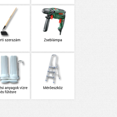
rti szerszám
Zseblámpa
ési anyagok vízre
Mérőeszköz
és fűtésre