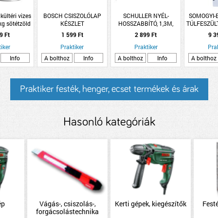
kültéri vizes
BOSCH CSISZOLÓLAP
SCHULLER NYÉL-
SOMOGYI-
kg sötétzöld
KÉSZLET
HOSSZABBÍTÓ, 1,3M,
TÚLFESZÜL
DELTACSISZOLÓHOZ 105
TELESZKÓPOS
HÁLÓZATI 
9 Ft
1 599 Ft
2 899 Ft
9 3
MM 6 RÉSZES
ACÉL,HENGERHEZ
iker
Praktiker
Praktiker
Pra
Info
A bolthoz
Info
A bolthoz
Info
A bolthoz
Praktiker festék, henger, ecset termékek és árak
Hasonló kategóriák
ép
Vágás-, csiszolás-,
Kerti gépek, kiegészítők
Festé
forgácsolástechnika