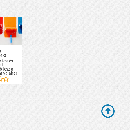
t
ak!
r festés
al
b lesz a
nt valaha!