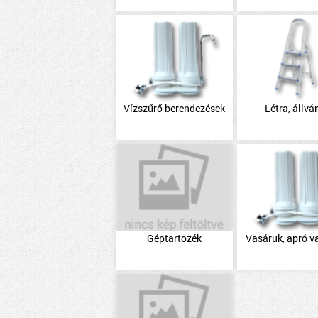
Vízszűrő berendezések
Létra, állvá
Géptartozék
Vasáruk, apró v