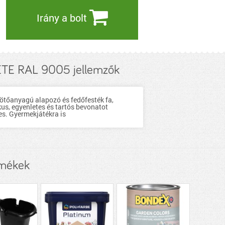
Irány a bolt
E RAL 9005 jellemzők
kötőanyagú alapozó és fedőfesték fa,
us, egyenletes és tartós bevonatot
es. Gyermekjátékra is
rmékek