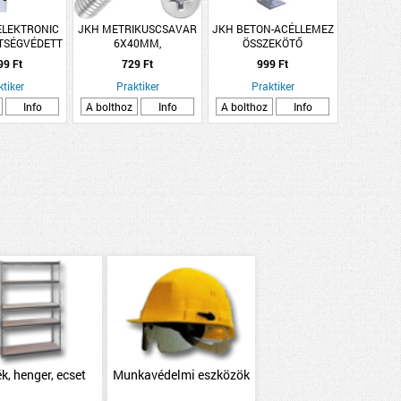
ELEKTRONIC
JKH METRIKUSCSAVAR
JKH BETON-ACÉLLEMEZ
TSÉGVÉDETT
6X40MM,
ÖSSZEKÖTŐ
ELOSZTÓ 6-S
HORGANYZOTT SF. SB-1
200X40X40MM
99 Ft
729 Ft
999 Ft
ktiker
Praktiker
Praktiker
Info
A bolthoz
Info
A bolthoz
Info
k, henger, ecset
Munkavédelmi eszközök