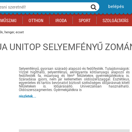
belépés
MŰSZAKI
OTTHON
IRODA
SPORT
SZOLGÁLTATÁS
ék, henger, ecset
UA UNITOP SELYEMFÉNYŰ ZOMÁN
ka
yógyszertár
csálnivaló
Sport akciók
Építkezés
Fitneszközpont
Biztonságtechnika
kciók
a
, gördeszka, roller
ék
mékek, sütemények
Szolgáltatás akciók
Szerszám, barkács, alkatrész
Kocsmasport
Ünnepi dekoráció
tító, parkolás
s ital
Iskolakezdés, papír, írószer
Motor
Fűtés
Selyemfényű, gyorsan száradó alapozó és fedőfesték. Tulajdonságok:
ás akciók
k
l
Háziállatok
Autó
Vízzel hígítható, selyemfényű, akrilgyanta kötőanyagú alapozó és
fedőfesték fa, műanyag és fém* felületekre, gyermekjátékokra is.
iók
Bébi
Ingatlan
Száradása gyors, nem jár kellemetlen oldószerszaggal. Esztétikus,
egyenletes és tartós bevonatot biztosít szélsőséges időjárásnak kitett
ók
Gyógyászati segédeszköz
felületeken is. Időjárásálló. Univerzálisan használható.
Oldószerszagmentes. Gyermekjátékra is
Regisztrálj az oldalunkra INGYEN itt ››
részletek...
Regisztrálj az oldalunkra INGYEN itt ››
Regisztrálj az oldalunkra INGYEN itt ››
Regisztrálj az oldalunkra INGYEN itt ››
Regisztrálj az oldalunkra INGYEN itt ››
Regisztrálj az oldalunkra INGYEN itt ››
Regisztrálj az oldalunkra INGYEN itt ››
Regisztrálj az oldalunkra INGYEN itt ››