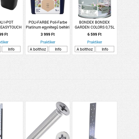
I I-POT
POLI-FARBE Poli-Farbe
BONDEX BONDEX
 EASYTOUCH
Platinum egyrétegű beltéri
GARDEN COLORS 0,75L
ÉNY 700ML
falfesték N30 nád, 1l
99 Ft
3 999 Ft
6 599 Ft
ktiker
Praktiker
Praktiker
Info
A bolthoz
Info
A bolthoz
Info