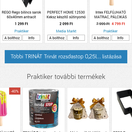
REGO Rego bilincs sarok
PERFECT HOME 12530
Intex FELFÚJHATÓ
60x40mm antracit
Keksz készítő sütinyomó
MATRAC, PÁLCIKÁS
RAL7016
JÉGKRÉM
1 299 Ft
2 099 Ft
7 999 Ft
4 799 Ft
183X66X20CM
Praktiker
Media Markt
Praktiker
A bolthoz
Info
A bolthoz
Info
A bolthoz
Info
Többi TRINÁT Trinát rozsdastop 0,25l... listázása
Praktiker további termékek
-40%