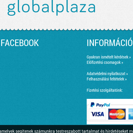
FACEBOOK
INFORMÁCIÓ
Gyakran ismételt kérdések »
Előfizetési csomagok »
Adatvédelmi nyilatkozat »
Felhasználási feltételek »
Fizetési szolgáltatónk:
melyek segítenek számunkra testreszabott tartalmat és hirdetéseket m