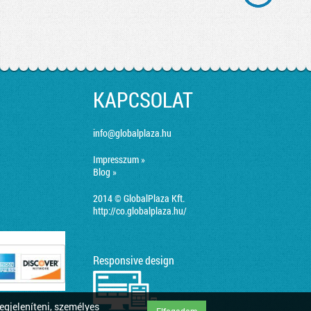
KAPCSOLAT
info@globalplaza.hu
Impresszum »
Blog »
2014 © GlobalPlaza Kft.
http://co.globalplaza.hu/
Responsive design
egjeleníteni, személyes