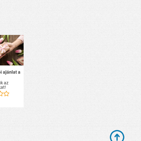
i ajánlat a
k az
at!