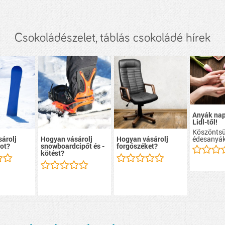
Csokoládészelet, táblás csokoládé hírek
Anyák nap
Lidl-től!
Köszöntsü
édesanyák
árolj
Hogyan vásárolj
Hogyan vásárolj
ot?
snowboardcipőt és -
forgószéket?
kötést?