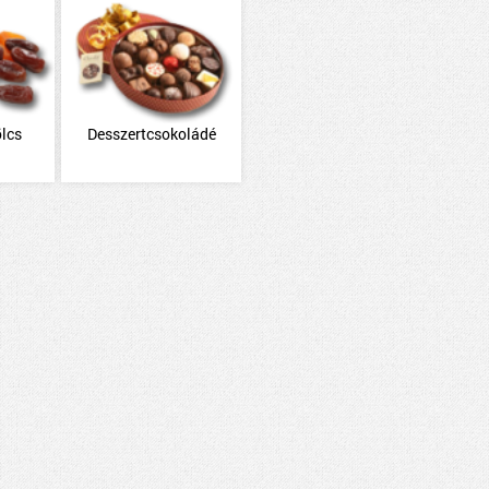
lcs
Desszertcsokoládé