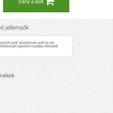
Irány a bolt
ű jellemzők
yzott acél, alumínium, acél és réz
. Különösen ajánlott rozsdás felületek
rmékek