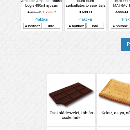
Ambition Ambition Hobsa
Ipuro Ipuro
Intex FE
bögre 480ml nyuszis
szobaillatosító essentials
MATRAC, 
rágógumi
&quot;time for a
JÉG
1 799 Ft
1 299 Ft
3 699 Ft
7 999 Ft
hug&quot; 50ml
183X6
Praktiker
Praktiker
Prakt
A bolthoz
Info
A bolthoz
Info
A bolthoz
P
Csokoládészelet, táblás
Keksz, ostya, n
csokoládé