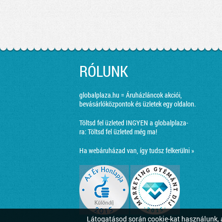
RÓLUNK
globalplaza.hu = Áruházláncok akciói,
bevásárlóközpontok és üzletek egy oldalon.
Töltsd fel üzleted INGYEN a globalplaza-
ra:
Töltsd fel üzleted még ma!
Ha webáruházad van, így tudsz felkerülni »
Látogatásod során cookie-kat használunk, a