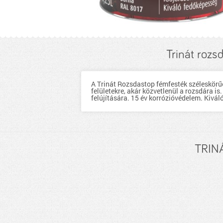
Trinát roz
A Trinát Rozsdastop fémfesték széleskörűe
felületekre, akár közvetlenül a rozsdára i
felújítására. 15 év korrózióvédelem. Kivá
TRINÁ