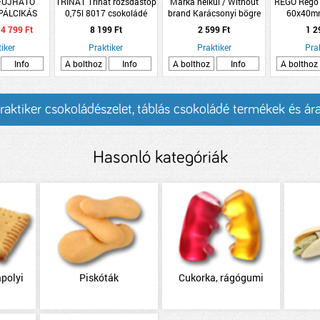
LFÚJHATÓ
TRINÁT Trinát rozsdastop
Márka nélkül / Without
REGO Rego b
PÁLCIKÁS
0,75l 8017 csokoládé
brand Karácsonyi bögre
60x40mm
KRÉM
barna selyemfényű
forró csokoládé mixxel és
RAL
4 799 Ft
8 199 Ft
2 599 Ft
1 2
6X20CM
pillecukorral 2-féle
iker
Praktiker
Praktiker
Pra
Info
A bolthoz
Info
A bolthoz
Info
A bolthoz
raktiker csokoládészelet, táblás csokoládé termékek és ár
Hasonló kategóriák
ápolyi
Piskóták
Cukorka, rágógumi