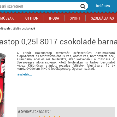
belépés
MŰSZAKI
OTTHON
IRODA
SPORT
SZOLGÁLTATÁS
dészelet, táblás csokoládé
dastop 0,25l 8017 csokoládé bar
ka
yógyszertár
csálnivaló
Sport akciók
Építkezés
Fitneszközpont
Biztonságtechnika
kciók
a
, gördeszka, roller
ék
mékek, sütemények
Szolgáltatás akciók
Szerszám, barkács, alkatrész
Kocsmasport
Ünnepi dekoráció
A Trinát Rozsdastop fémfesték széleskörűen alkalmazható
tító, parkolás
s ital
Iskolakezdés, papír, írószer
Motor
Fűtés
alapozóként és fedőfestékként is vas, öntött vas, horgonyzott acél,
alumínium, acél és réz felületekre, akár közvetlenül a rozsdára is.
ás akciók
k
l
Háziállatok
Autó
Szélsőséges időjárásoknak kitett felületeken is tartós bevonatot
képez. Különösen ajánlott rozsdás felületek felújítására. 15 év
korrózióvédelem. Kiváló fedőképesség. Gyorsan szárad.
iók
Bébi
Ingatlan
részletek...
ók
Gyógyászati segédeszköz
Regisztrálj az oldalunkra INGYEN itt ››
Regisztrálj az oldalunkra INGYEN itt ››
Regisztrálj az oldalunkra INGYEN itt ››
Regisztrálj az oldalunkra INGYEN itt ››
Regisztrálj az oldalunkra INGYEN itt ››
Regisztrálj az oldalunkra INGYEN itt ››
Regisztrálj az oldalunkra INGYEN itt ››
Regisztrálj az oldalunkra INGYEN itt ››
a termék itt kapható: