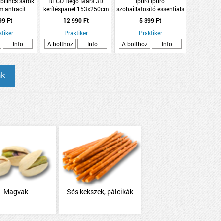
ilincs sarok
REGO Rego Mars 3D
Ipuro Ipuro
 antracit
kerítéspanel 153x250cm
szobaillatosító essentials
7016
antracit
&quot;time for a
99 Ft
12 990 Ft
5 399 Ft
hug&quot; 100ml
ktiker
Praktiker
Praktiker
Info
A bolthoz
Info
A bolthoz
Info
ak
Magvak
Sós kekszek, pálcikák