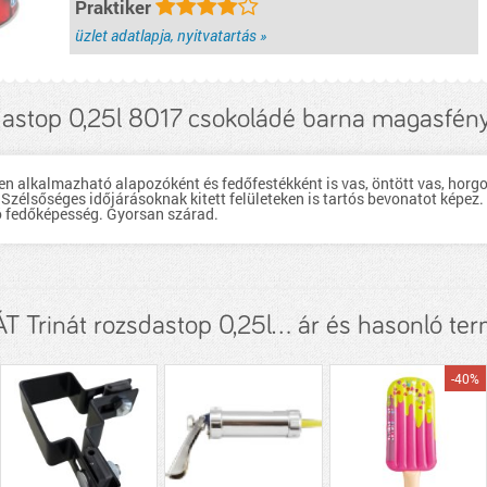
Praktiker
üzlet adatlapja, nyitvatartás »
sdastop 0,25l 8017 csokoládé barna magasfény
n alkalmazható alapozóként és fedőfestékként is vas, öntött vas, horgon
s. Szélsőséges időjárásoknak kitett felületeken is tartós bevonatot képez
ló fedőképesség. Gyorsan szárad.
T Trinát rozsdastop 0,25l... ár és hasonló te
-40%