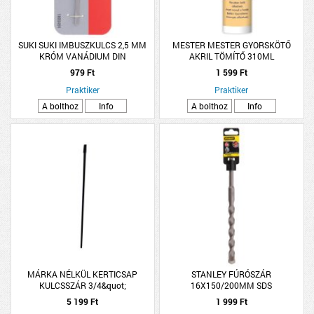
SUKI SUKI IMBUSZKULCS 2,5 MM
MESTER MESTER GYORSKÖTŐ
KRÓM VANÁDIUM DIN
AKRIL TÖMÍTŐ 310ML
979 Ft
1 599 Ft
Praktiker
Praktiker
A bolthoz
Info
A bolthoz
Info
MÁRKA NÉLKÜL KERTICSAP
STANLEY FÚRÓSZÁR
KULCSSZÁR 3/4&quot;
16X150/200MM SDS
5 199 Ft
1 999 Ft