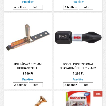
Praktiker
Praktiker
A bolthoz
Info
A bolthoz
Info
JKH LÁDAZÁR 70MM,
BOSCH PROFESSIONAL
HORGANYZOTT -
CSAVAROZÓBIT PH2 25MM
2DB/CSOMAG BOSCH IMPACT
3 199 Ft
1 299 Ft
CONTROL
Praktiker
Praktiker
A bolthoz
Info
A bolthoz
Info
-10%