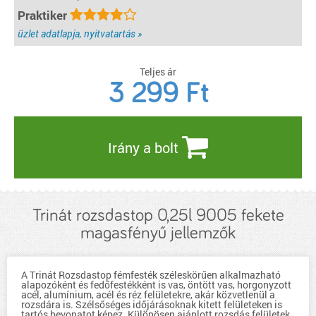
Praktiker
üzlet adatlapja, nyitvatartás »
Teljes ár
3 299
Ft
Irány a bolt
Trinát rozsdastop 0,25l 9005 fekete
magasfényű jellemzők
A Trinát Rozsdastop fémfesték széleskörűen alkalmazható
alapozóként és fedőfestékként is vas, öntött vas, horgonyzott
acél, alumínium, acél és réz felületekre, akár közvetlenül a
rozsdára is. Szélsőséges időjárásoknak kitett felületeken is
tartós bevonatot képez. Különösen ajánlott rozsdás felületek