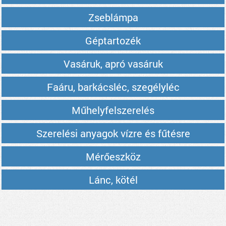
Zseblámpa
Géptartozék
Vasáruk, apró vasáruk
Faáru, barkácsléc, szegélyléc
Műhelyfelszerelés
Szerelési anyagok vízre és fűtésre
Mérőeszköz
Lánc, kötél