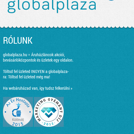
RÓLUNK
globalplaza.hu = Áruházláncok akciói,
bevásárlóközpontok és üzletek egy oldalon.
Töltsd fel üzleted INGYEN a globalplaza-
ra:
Töltsd fel üzleted még ma!
Ha webáruházad van, így tudsz felkerülni »