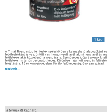
1 kép
A Trinát Rozsdastop fémfesték széleskörűen alkalmazható alapozóként és
fedőfestékként is vas, öntött vas, horgonyzott acél, alumínium, acél és réz
felületekre, akár közvetlenül a rozsdára is. Szélsőséges időjárásoknak kitett
felületeken is tartós bevonatot képez. Különösen ajánlott rozsdás felületek
felújítására. 15 év korrózióvédelem. Kiváló fedőképesség. Gyorsan szárad.
részletek...
a termék itt kapható: