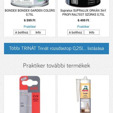
BONDEX BONDEX GARDEN COLORS
Supralux SUPRALUX ORKÁN 3in1
0,75L
PROFI RAL7037 SZÜRKE 0,75L
6 599 Ft
6 499 Ft
Praktiker
Praktiker
A bolthoz
Info
A bolthoz
Info
Többi TRINÁT Trinát rozsdastop 0,25l... listázása
Praktiker további termékek