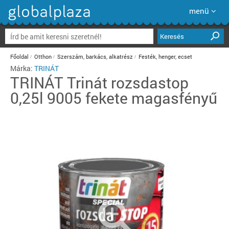
menü
Keresés
Főoldal
Otthon
Szerszám, barkács, alkatrész
Festék, henger, ecset
Márka:
TRINÁT
TRINÁT
Trinát rozsdastop
0,25l 9005 fekete magasfényű