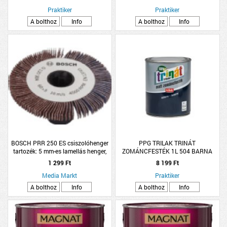
Praktiker
Praktiker
A bolthoz
Info
A bolthoz
Info
BOSCH PRR 250 ES csiszolóhenger
PPG TRILAK TRINÁT
tartozék: 5 mm-es lamellás henger,
ZOMÁNCFESTÉK 1L 504 BARNA
120-as szemcseméret
MATT, OLDÓSZERES (R:230531)
1 299 Ft
8 199 Ft
Media Markt
Praktiker
A bolthoz
Info
A bolthoz
Info