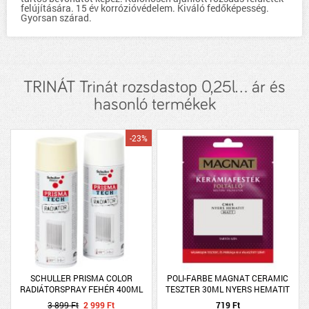
felújítására. 15 év korrózióvédelem. Kiváló fedőképesség.
Gyorsan szárad.
TRINÁT Trinát rozsdastop 0,25l... ár és
hasonló termékek
-23%
SCHULLER PRISMA COLOR
POLI-FARBE MAGNAT CERAMIC
RADIÁTORSPRAY FEHÉR 400ML
TESZTER 30ML NYERS HEMATIT
CM45
3 899 Ft
2 999 Ft
719 Ft