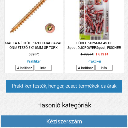
MÁRKA NÉLKÜL POZDORJACSAVAR
DŰBEL 5X25MM 45 DB
ÖNMETSZŐ 3X16MM SF TORX
&quot;DUOPOWER&quot; FISCHER
SÁRGA HORGANYZOTT 30DB/CSM
539 Ft
1 799 Ft
1 619 Ft
Praktiker
Praktiker
A bolthoz
Info
A bolthoz
Info
Praktiker festék, henger, ecset termékek és árak
Hasonló kategóriák
Kéziszerszám