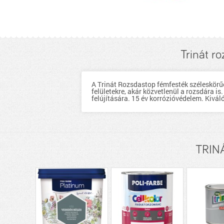
Trinát r
A Trinát Rozsdastop fémfesték széleskörűe
felületekre, akár közvetlenül a rozsdára i
felújítására. 15 év korrózióvédelem. Kivá
TRINÁ