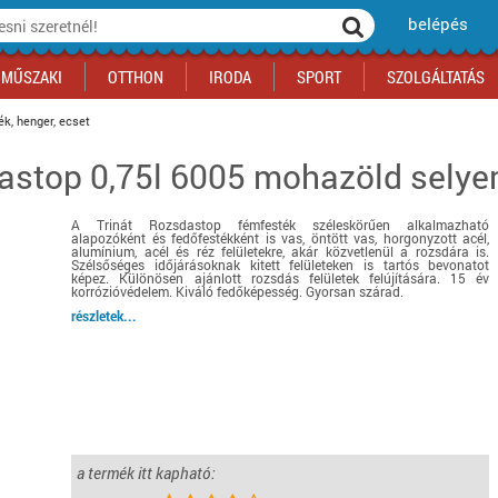
belépés
MŰSZAKI
OTTHON
IRODA
SPORT
SZOLGÁLTATÁS
ék, henger, ecset
dastop 0,75l 6005 mohazöld sely
ka
yógyszertár
csálnivaló
Sport akciók
Építkezés
Fitneszközpont
Biztonságtechnika
kciók
a
, gördeszka, roller
ék
mékek, sütemények
Szolgáltatás akciók
Szerszám, barkács, alkatrész
Kocsmasport
Ünnepi dekoráció
A Trinát Rozsdastop fémfesték széleskörűen alkalmazható
tító, parkolás
s ital
Iskolakezdés, papír, írószer
Motor
Fűtés
alapozóként és fedőfestékként is vas, öntött vas, horgonyzott acél,
alumínium, acél és réz felületekre, akár közvetlenül a rozsdára is.
ás akciók
k
l
Háziállatok
Autó
Szélsőséges időjárásoknak kitett felületeken is tartós bevonatot
képez. Különösen ajánlott rozsdás felületek felújítására. 15 év
korrózióvédelem. Kiváló fedőképesség. Gyorsan szárad.
iók
Bébi
Ingatlan
részletek...
ók
Gyógyászati segédeszköz
Regisztrálj az oldalunkra INGYEN itt ››
Regisztrálj az oldalunkra INGYEN itt ››
Regisztrálj az oldalunkra INGYEN itt ››
Regisztrálj az oldalunkra INGYEN itt ››
Regisztrálj az oldalunkra INGYEN itt ››
Regisztrálj az oldalunkra INGYEN itt ››
Regisztrálj az oldalunkra INGYEN itt ››
Regisztrálj az oldalunkra INGYEN itt ››
a termék itt kapható: