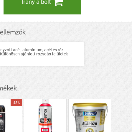
Irány a bolt
jellemzők
yzott acél, alumínium, acél és réz
. Különösen ajánlott rozsdás felületek
rmékek
-48%