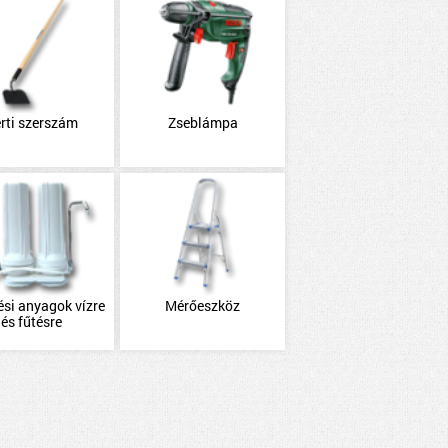
rti szerszám
Zseblámpa
ési anyagok vízre
Mérőeszköz
és fűtésre