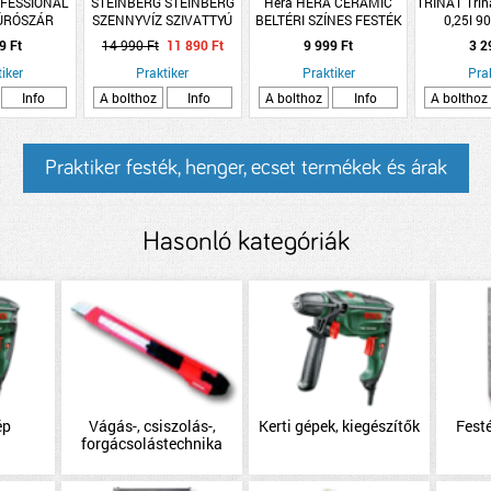
FESSIONAL
STEINBERG STEINBERG
Héra HÉRA CERAMIC
TRINÁT Trin
ÚRÓSZÁR
SZENNYVÍZ SZIVATTYÚ
BELTÉRI SZÍNES FESTÉK
0,25l 90
4-8MM, 5
SDW 400 S-6 400W
2,5L KÖDÖS VÖLGY
selye
9 Ft
14 990 Ft
11 890 Ft
9 999 Ft
3 2
, CYL-3
7500L/H 5M
iker
Praktiker
Praktiker
Pra
Info
A bolthoz
Info
A bolthoz
Info
A bolthoz
Praktiker festék, henger, ecset termékek és árak
Hasonló kategóriák
ép
Vágás-, csiszolás-,
Kerti gépek, kiegészítők
Festé
forgácsolástechnika