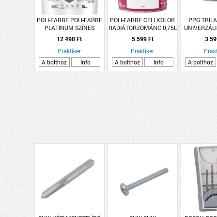
POLI-FARBE POLI-FARBE
POLI-FARBE CELLKOLOR
PPG TRIL
PLATINUM SZÍNES
RADIÁTORZOMÁNC 0,75L
UNIVERZÁL
BELTÉRI DISZPERZIÓS
FEHÉR
0,25L FEHÉR
12 490 Ft
5 599 Ft
3 59
FALFESTÉK 5L V50
VESSZŐS KÖLES
Praktiker
Praktiker
Prakt
A bolthoz
Info
A bolthoz
Info
A bolthoz