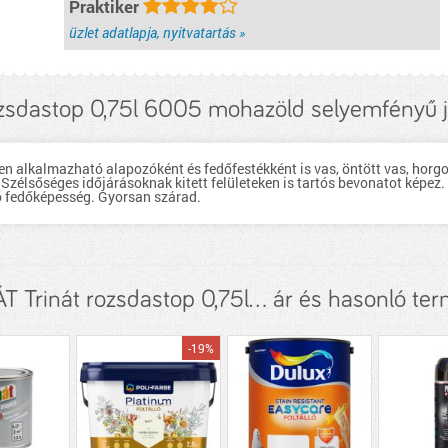
Praktiker
üzlet adatlapja, nyitvatartás »
ozsdastop 0,75l 6005 mohazöld selyemfényű 
n alkalmazható alapozóként és fedőfestékként is vas, öntött vas, horgon
s. Szélsőséges időjárásoknak kitett felületeken is tartós bevonatot képez
ló fedőképesség. Gyorsan szárad.
T Trinát rozsdastop 0,75l... ár és hasonló te
-19%