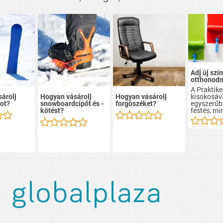
Adj új szín
otthonodn
A Praktike
kisokosáv
árolj
Hogyan vásárolj
Hogyan vásárolj
egyszerűb
ot?
snowboardcipőt és -
forgószéket?
festés, mi
kötést?