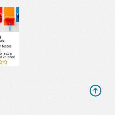
t
ak!
r festés
al
b lesz a
nt valaha!