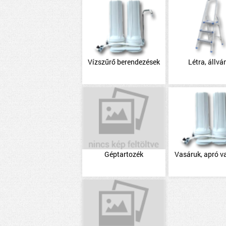
Vízszűrő berendezések
Létra, állvá
Géptartozék
Vasáruk, apró v