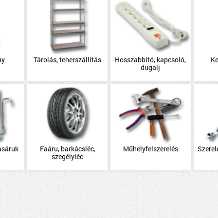
ny
Tárolás, teherszállítás
Hosszabbító, kapcsoló,
Ke
dugalj
asáruk
Faáru, barkácsléc,
Műhelyfelszerelés
Szerel
szegélyléc