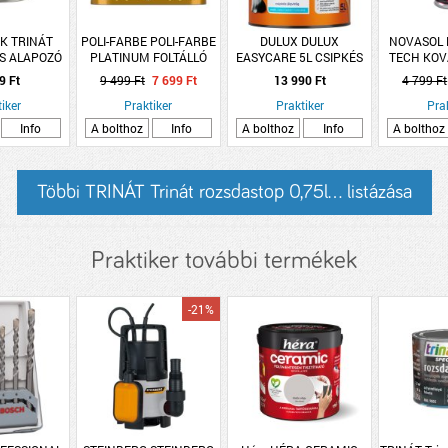
AK TRINÁT
POLI-FARBE POLI-FARBE
DULUX DULUX
NOVASOL 
IS ALAPOZÓ
PLATINUM FOLTÁLLÓ
EASYCARE 5L CSIPKÉS
TECH KOV
 (R:231502)
BELTÉRI SZÍNES
JÉGVIRÁG DISZPERZIÓS
SPRAY 40
9 Ft
9 499 Ft
7 699 Ft
13 990 Ft
4 799 Ft
FALFESTÉK 2,5L F3
FALFESTÉK
iker
FEHÉR ISZALAG
Praktiker
Praktiker
Pra
Info
A bolthoz
Info
A bolthoz
Info
A bolthoz
Többi TRINÁT Trinát rozsdastop 0,75l... listázása
Praktiker további termékek
-21%