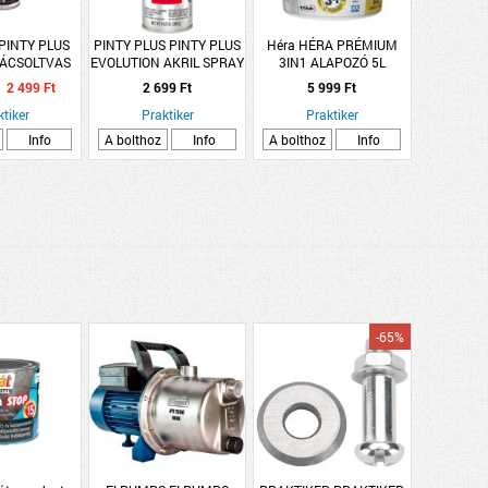
PINTY PLUS
PINTY PLUS PINTY PLUS
Héra HÉRA PRÉMIUM
ÁCSOLTVAS
EVOLUTION AKRIL SPRAY
3IN1 ALAPOZÓ 5L
0ML FEKETE
400ML RAL 2002
2 499 Ft
2 699 Ft
5 999 Ft
VÉRNARANCS
ktiker
Praktiker
Praktiker
Info
A bolthoz
Info
A bolthoz
Info
-65%