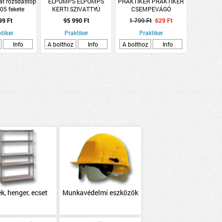
át rozsdastop
ELPUMPS ELPUMPS
PRAKTIKER PRAKTIKER
05 fekete
KERTI SZIVATTYÚ
CSEMPEVÁGÓ
mfényű
JPV1500 INOX 1500W
VÁGÓKERÉK 16X6X3MM
99 Ft
95 990 Ft
1 799 Ft
629 Ft
6100 L/H 48M 4,8BAR
ktiker
Praktiker
Praktiker
Info
A bolthoz
Info
A bolthoz
Info
k, henger, ecset
Munkavédelmi eszközök