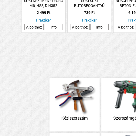
SUKI KÉZI MENETFÚRÓ
SUKI SUKI
BOSCH PRO
M6, HSS, DIN352
BÚTORFOGANTYÚ
BETON F
CSAVAR M4X25 PZ2
KÉSZLET 
2 499 Ft
739 Ft
6 19
10DB/CSOMAG
RÉSZES
Praktiker
Praktiker
Prakt
A bolthoz
Info
A bolthoz
Info
A bolthoz
Kéziszerszám
Szerszámg