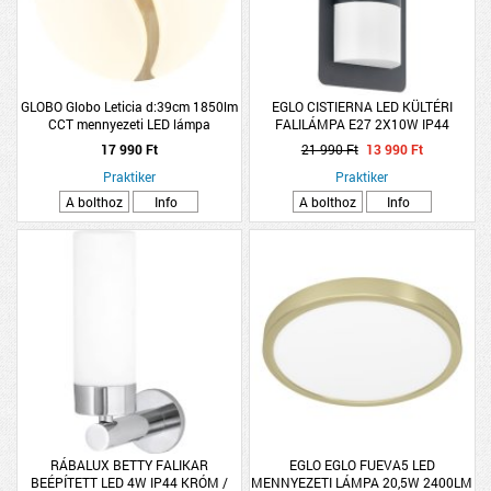
GLOBO Globo Leticia d:39cm 1850lm
EGLO CISTIERNA LED KÜLTÉRI
CCT mennyezeti LED lámpa
FALILÁMPA E27 2X10W IP44
ANTRACIT/FEHÉR
17 990 Ft
21 990 Ft
13 990 Ft
Praktiker
Praktiker
A bolthoz
Info
A bolthoz
Info
RÁBALUX BETTY FALIKAR
EGLO EGLO FUEVA5 LED
BEÉPÍTETT LED 4W IP44 KRÓM /
MENNYEZETI LÁMPA 20,5W 2400LM