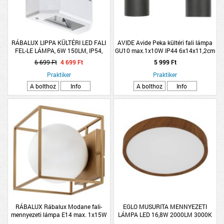
RÁBALUX LIPPA KÜLTÉRI LED FALI
AVIDE Avide Peka kültéri fali lámpa
FEL-LE LÁMPA, 6W 150LM, IP54,
GU10 max.1x10W IP44 6x14x11,2cm
3000K, FEHÉR, 12X12X5CM
fekete
6 699 Ft
4 699 Ft
5 999 Ft
Praktiker
Praktiker
A bolthoz
Info
A bolthoz
Info
RÁBALUX Rábalux Modane fali-
EGLO MUSURITA MENNYEZETI
mennyezeti lámpa E14 max. 1x15W
LÁMPA LED 16,8W 2000LM 3000K
IP44 17x17cm arany
ÁTMÉRŐ:34CM FA/FEHÉR