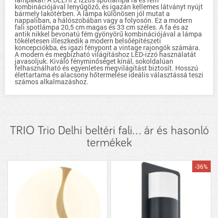
kombinációjával lenyűgöző, és igazán kellemes látványt nyújt
bármely lakótérben. A lámpa különösen jól mutat a
nappaliban, a hálószobában vagy a folyosón. Ez a modern
fali spotlámpa 20,5 cm magas és 33 cm széles. A fa és az
antik nikkel bevonatú fém gyönyörű kombinációjával a lámpa
tökéletesen illeszkedik a modern belsőépítészeti
koncepciókba, és igazi fénypont a vintage rajongók számára.
A modern és megbízható világításhoz LED-izzó használatát
javasoljuk. Kiváló fényminőséget kínál, sokoldalúan
felhasználható és egyenletes megvilágítást biztosít. Hosszú
élettartama és alacsony hőtermelése ideális választássá teszi
számos alkalmazáshoz.
TRIO Trio Delhi beltéri fali... ár és hasonló
termékek
-36%