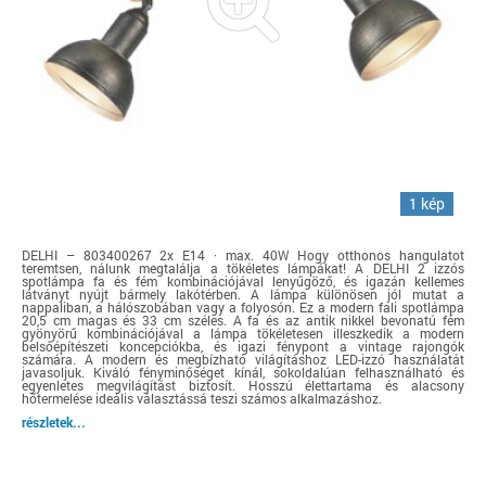
1 kép
DELHI – 803400267 2x E14 · max. 40W Hogy otthonos hangulatot
teremtsen, nálunk megtalálja a tökéletes lámpákat! A DELHI 2 izzós
spotlámpa fa és fém kombinációjával lenyűgöző, és igazán kellemes
látványt nyújt bármely lakótérben. A lámpa különösen jól mutat a
nappaliban, a hálószobában vagy a folyosón. Ez a modern fali spotlámpa
20,5 cm magas és 33 cm széles. A fa és az antik nikkel bevonatú fém
gyönyörű kombinációjával a lámpa tökéletesen illeszkedik a modern
belsőépítészeti koncepciókba, és igazi fénypont a vintage rajongók
számára. A modern és megbízható világításhoz LED-izzó használatát
javasoljuk. Kiváló fényminőséget kínál, sokoldalúan felhasználható és
egyenletes megvilágítást biztosít. Hosszú élettartama és alacsony
hőtermelése ideális választássá teszi számos alkalmazáshoz.
részletek...