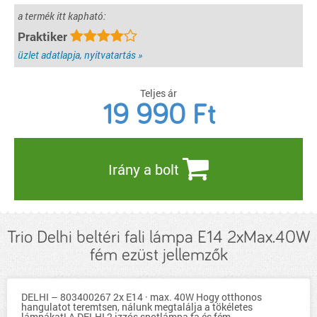
a termék itt kapható:
Praktiker
üzlet adatlapja, nyitvatartás »
Teljes ár
19 990
Ft
Irány a bolt
Trio Delhi beltéri fali lámpa E14 2xMax.40W
fém ezüst jellemzők
DELHI – 803400267 2x E14 · max. 40W Hogy otthonos
hangulatot teremtsen, nálunk megtalálja a tökéletes
lámpákat! A DELHI 2 izzós spotlámpa fa és fém