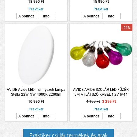
18 990 Ft
15 990 Ft
Praktiker
Praktiker
A bolthoz
Info
A bolthoz
Info
-21%
AVIDE Avide LED mennyezeti lámpa
AVIDE AVIDE SZOLÁR LED FÜZÉR
Stella 22W NW 4000K 2200lm
5M ÁTLÁTSZÓ KÁBEL 1,2V IP44
38x11cm csillag effekt
SZÍNES IZZÓ FORMA, MELEG FEHÉR
10 990 Ft
4 199 Ft
3 299 Ft
Praktiker
Praktiker
A bolthoz
Info
A bolthoz
Info
Praktiker csillár termékek és árak