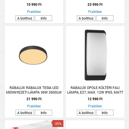
FEHÉR
3000K IP20 28,5CM CSISZOLT
10 990 Ft
23 990 Ft
SÁRGARÉZ
Praktiker
Praktiker
A bolthoz
Info
A bolthoz
Info
RÁBALUX RÁBALUX TESIA LED
RÁBALUX OPOLE KÜLTÉRI FALI
MENNYEZETI LÁMPA 36W 2600LM
LÁMPA, E27, MAX. 12W IP65, MATT
3000K IP20 40CM MATT FEKETE
FEKETE, 13X32CM
21 990 Ft
12 990 Ft
Praktiker
Praktiker
A bolthoz
Info
A bolthoz
Info
-35%