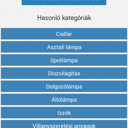
Hasonló kategóriák
Csillár
Asztali lámpa
Spotlámpa
Díszvilágítás
Dolgozólámpa
Állólámpa
Izzók
Villanyszerelési anyagok