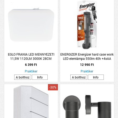
EGLO FRANIA LED MENNYEZETI
ENERGIZER Energizer hard case work
11,5W 1120LM 3000K 28CM
LED elemlámpa 550lm 40h +4xAA
SZÖGLETES
ütésálló fekete
6 399 Ft
12 990 Ft
Praktiker
Praktiker
A bolthoz
Info
A bolthoz
Info
-30%