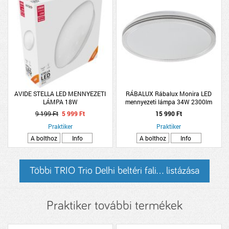
AVIDE STELLA LED MENNYEZETI
RÁBALUX Rábalux Monira LED
LÁMPA 18W
mennyezeti lámpa 34W 2300lm
3000-6500K D39cm fehér, fekete,
9 199 Ft
5 999 Ft
15 990 Ft
csillogó
Praktiker
Praktiker
A bolthoz
Info
A bolthoz
Info
Többi TRIO Trio Delhi beltéri fali... listázása
Praktiker további termékek