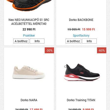
Neo NEO MUNKACIPŐ S1 SRC
Dorko BACKBONE
ACÉLBETÉTTEL MÉRET:40
22 990 Ft
19 999 Ft
15 999 Ft
Praktiker
Sportfactory
A bolthoz
Info
A bolthoz
Info
-30%
-60%
Dorko NARA
Dorko Training TITAN
24 999 Ft
17 499 Ft
24 999 Ft
9 999 Ft