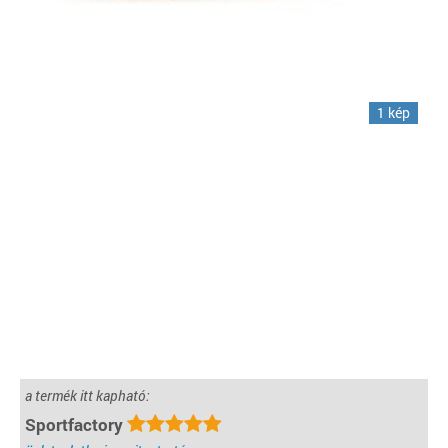
1 kép
a termék itt kapható:
Sportfactory