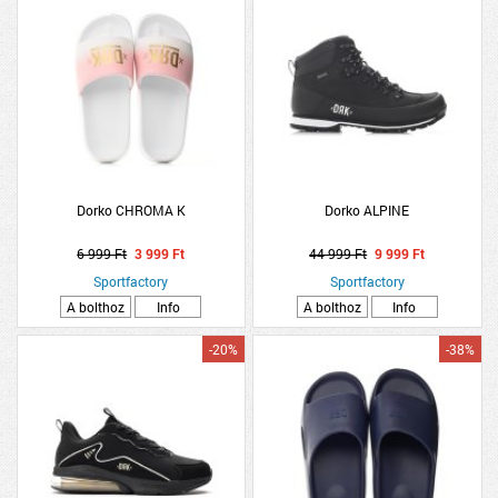
Dorko CHROMA K
Dorko ALPINE
6 999 Ft
3 999 Ft
44 999 Ft
9 999 Ft
Sportfactory
Sportfactory
A bolthoz
Info
A bolthoz
Info
-20%
-38%