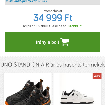
üzlet adatlapja, nyitvatartás »
Promóciós ár
34 999 Ft
Teljes ár:
39 999 Ft
Akciós ár:
34 999
Ft
Irány a bolt
UNO STAND ON AIR ár és hasonló termékek
-20%