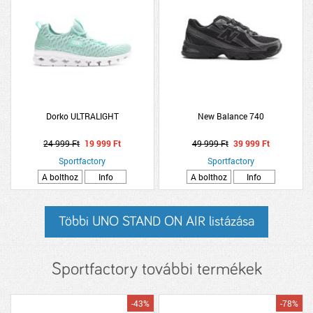
Dorko ULTRALIGHT
New Balance 740
24 999 Ft
19 999 Ft
49 999 Ft
39 999 Ft
Sportfactory
Sportfactory
A bolthoz
Info
A bolthoz
Info
Többi UNO STAND ON AIR listázása
Sportfactory további termékek
-43%
-78%