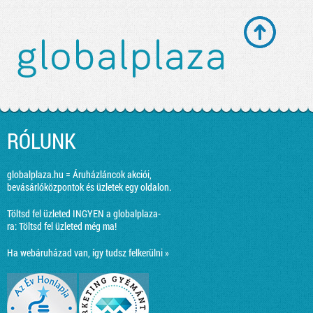
RÓLUNK
globalplaza.hu = Áruházláncok akciói,
bevásárlóközpontok és üzletek egy oldalon.
Töltsd fel üzleted INGYEN a globalplaza-
ra:
Töltsd fel üzleted még ma!
Ha webáruházad van, így tudsz felkerülni »