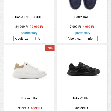
Dorko ENERGY COLD
Dorko BALI
24 999 Ft
19 999 Ft
7 999 Ft
4 999 Ft
Sportfactory
Sportfactory
A bolthoz
Info
A bolthoz
Info
-70%
Kincsem Dia
Nike V5 RNR
19 999 Ft
5 999 Ft
32 999 Ft