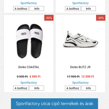
Sportfactory
Sportfactory
A bolthoz
Info
A bolthoz
Info
-50%
-30%
Dorko COASTAL
Dorko BLITZ JR
9 999 Ft
4 999 Ft
17 999 Ft
12 599 Ft
Sportfactory
Sportfactory
A bolthoz
Info
A bolthoz
Info
Sportfactory utcai cipő termékek és árak