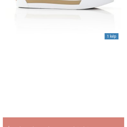
1 kép