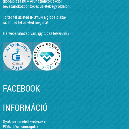
globalplaza.hu = Áruházláncok akciói,
bevásárlóközpontok és üzletek egy oldalon.
Töltsd fel üzleted INGYEN a globalplaza-
ra:
Töltsd fel üzleted még ma!
Ha webáruházad van, így tudsz felkerülni »
FACEBOOK
INFORMÁCIÓ
Gyakran ismételt kérdések »
Előfizetési csomagok »