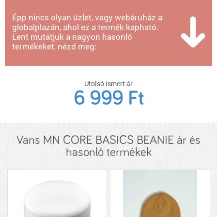
Épp nincs olyan üzlet, vagy webáruház a
globalplazán, ahol ez a termék kapható.
Lent mutatjuk a nagyon hasonló
termékeket, nézd meg:
Utolsó ismert ár
6 999 Ft
Vans MN CORE BASICS BEANIE ár és
hasonló termékek