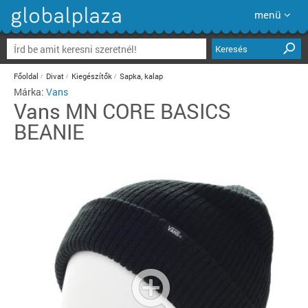
menü
Keresés
Főoldal
Divat
Kiegészítők
Sapka, kalap
Márka:
Vans
Vans
MN CORE BASICS
BEANIE