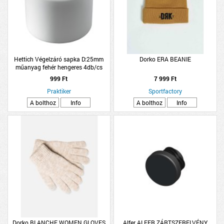
Hettich Végelzáró sapka D:25mm
Dorko ERA BEANIE
műanyag fehér hengeres 4db/cs
999 Ft
7 999 Ft
Praktiker
Sportfactory
A bolthoz
Info
A bolthoz
Info
Dorko BLANCHE WOMEN GLOVES
Alfer ALFER ZÁRTSZERELVÉNY