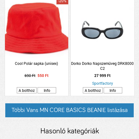
-20%
Cool Polár sapka (unisex)
Dorko Dorko Napszemüveg DRK8000
C2
690 Ft
550 Ft
27 999 Ft
Sportfactory
A bolthoz
Info
A bolthoz
Info
Többi Vans MN CORE BASICS BEANIE listázása
Hasonló kategóriák