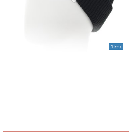
1 kép