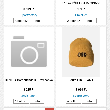
SAPKA KÖR 15,5MM 2DB-OS
MŰANYAG
3 999 Ft
999 Ft
Sportfactory
Praktiker
A bolthoz
Info
A bolthoz
Info
CENEGA Borderlands 3 - Troy sapka
Dorko ERA BEANIE
3 245 Ft
7 999 Ft
Media Markt
Sportfactory
A bolthoz
Info
A bolthoz
Info