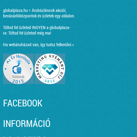
globalplaza.hu = Áruházláncok akciói,
bevásárlóközpontok és üzletek egy oldalon.
Töltsd fel üzleted INGYEN a globalplaza-
ra:
Töltsd fel üzleted még ma!
Ha webáruházad van, így tudsz felkerülni »
FACEBOOK
INFORMÁCIÓ