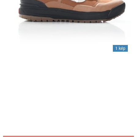
1 kép