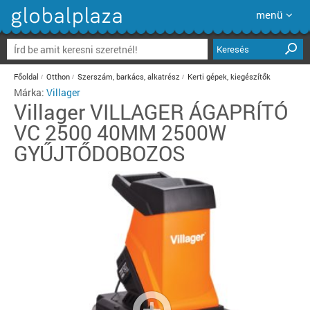
menü
Keresés
Főoldal
Otthon
Szerszám, barkács, alkatrész
Kerti gépek, kiegészítők
Márka:
Villager
Villager
VILLAGER ÁGAPRÍTÓ
VC 2500 40MM 2500W
GYŰJTŐDOBOZOS