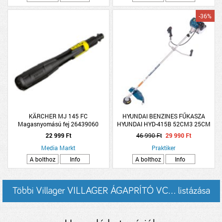
-36%
KÄRCHER MJ 145 FC
HYUNDAI BENZINES FŰKASZA
Magasnyomású fej 26439060
HYUNDAI HYD-415B 52CM3 25CM
22 999 Ft
46 990 Ft
29 990 Ft
Media Markt
Praktiker
A bolthoz
Info
A bolthoz
Info
Többi Villager VILLAGER ÁGAPRÍTÓ VC... listázása