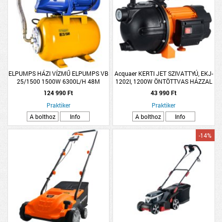
ELPUMPS HÁZI VÍZMŰ ELPUMPS VB
Acquaer KERTI JET SZIVATTYÚ, EKJ-
25/1500 1500W 6300L/H 48M
1202I, 1200W ÖNTÖTTVAS HÁZZAL
4,8BAR
4,8m3/H,48M
124 990 Ft
43 990 Ft
Praktiker
Praktiker
A bolthoz
Info
A bolthoz
Info
-14%