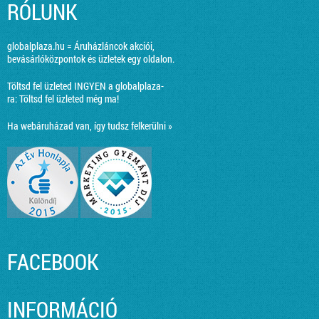
RÓLUNK
globalplaza.hu = Áruházláncok akciói,
bevásárlóközpontok és üzletek egy oldalon.
Töltsd fel üzleted INGYEN a globalplaza-
ra:
Töltsd fel üzleted még ma!
Ha webáruházad van, így tudsz felkerülni »
FACEBOOK
INFORMÁCIÓ