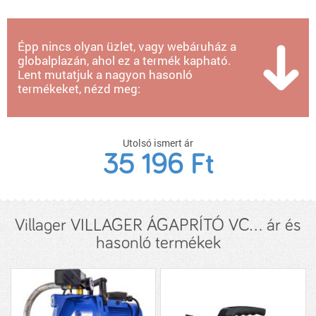
Épp nincs olyan üzlet, vagy webáruház a
globalplazán, ahol ez a termék kapható.
Lent mutatjuk a nagyon hasonló
termékeket, nézd meg:
Utolsó ismert ár
35 196 Ft
Villager VILLAGER ÁGAPRÍTÓ VC... ár és
hasonló termékek