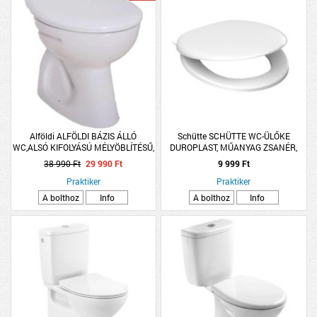
Alföldi ALFÖLDI BÁZIS ÁLLÓ
Schütte SCHÜTTE WC-ÜLŐKE
WC,ALSÓ KIFOLYÁSÚ MÉLYÖBLÍTÉSŰ,
DUROPLAST, MŰANYAG ZSANÉR,
FEHÉR
LECSAPÓDÁSGÁTLÓS, FEHÉR,
38 990 Ft
29 990 Ft
9 999 Ft
Praktiker
Praktiker
A bolthoz
Info
A bolthoz
Info