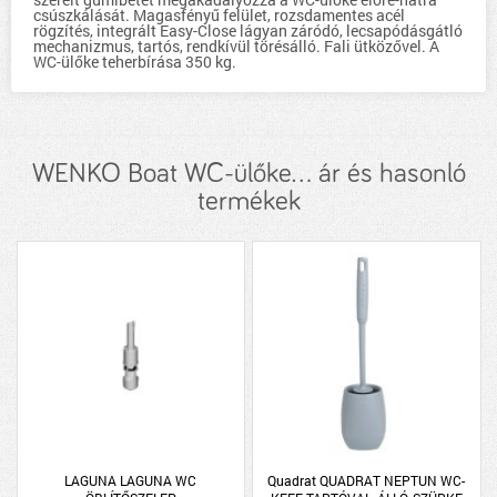
csúszkálását. Magasfényű felület, rozsdamentes acél
rögzítés, integrált Easy-Close lágyan záródó, lecsapódásgátló
mechanizmus, tartós, rendkívül törésálló. Fali ütközővel. A
WC-ülőke teherbírása 350 kg.
WENKO Boat WC-ülőke... ár és hasonló
termékek
LAGUNA LAGUNA WC
Quadrat QUADRAT NEPTUN WC-