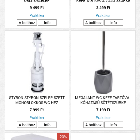
ÖBLÍTŐSZELEP
KEFE TARTÓVAL, ÁLLÓ, SZÜRKE
SZILIKON 10X11X43CM
9 499 Ft
3 499 Ft
Praktiker
Praktiker
A bolthoz
Info
A bolthoz
Info
STYRON STYRON SZELEP SZETT
MEGALANT WC-KEFE TARTÓVAL
MONOBLOKKOS WC-HEZ
KŐHATÁSÚ SÖTÉTSZÜRKE
UNIVERZÁLIS
7 999 Ft
7 199 Ft
Praktiker
Praktiker
A bolthoz
Info
A bolthoz
Info
-23%