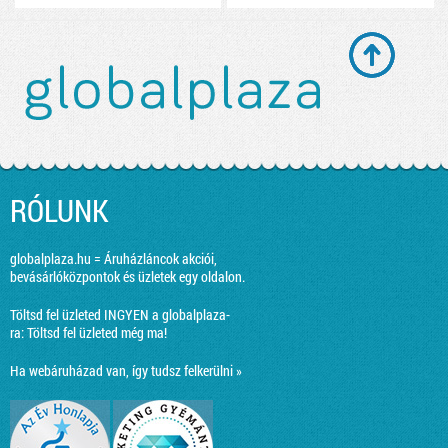
RÓLUNK
globalplaza.hu = Áruházláncok akciói,
bevásárlóközpontok és üzletek egy oldalon.
Töltsd fel üzleted INGYEN a globalplaza-
ra:
Töltsd fel üzleted még ma!
Ha webáruházad van, így tudsz felkerülni »