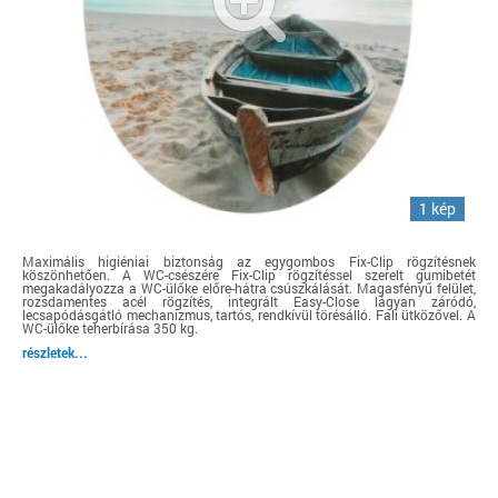
1 kép
Maximális higiéniai biztonság az egygombos Fix-Clip rögzítésnek
köszönhetően. A WC-csészére Fix-Clip rögzítéssel szerelt gumibetét
megakadályozza a WC-ülőke előre-hátra csúszkálását. Magasfényű felület,
rozsdamentes acél rögzítés, integrált Easy-Close lágyan záródó,
lecsapódásgátló mechanizmus, tartós, rendkívül törésálló. Fali ütközővel. A
WC-ülőke teherbírása 350 kg.
részletek...