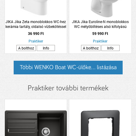
JIKA Jika Zeta monoblokkos WC-hez
JIKA Jika Euroline-N monoblokkos
kerámia tartály, oldalsó vízbekötéssel
WC mélyöblítéses alsó kifolyású
3/4,5L
ülökével
36 990 Ft
59 990 Ft
Praktiker
Praktiker
A bolthoz
Info
A bolthoz
Info
Többi WENKO Boat WC-ülőke... listázása
Praktiker további termékek