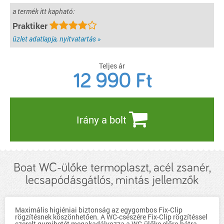
a termék itt kapható:
Praktiker
üzlet adatlapja, nyitvatartás »
Teljes ár
12 990
Ft
Irány a bolt
Boat WC-ülőke termoplaszt, acél zsanér,
lecsapódásgátlós, mintás jellemzők
Maximális higiéniai biztonság az egygombos Fix-Clip
rögzítésnek köszönhetően. A WC-csészére Fix-Clip rögzítéssel
szerelt gumibetét megakadályozza a WC-ülőke előre-hátra