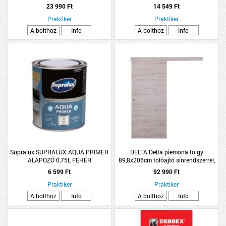
OLDÓSZERES
1,12M2/CSOMAG, SZÜRKE
23 990 Ft
14 549 Ft
Praktiker
Praktiker
A bolthoz
Info
A bolthoz
Info
Supralux SUPRALUX AQUA PRIMER
DELTA Delta piemona tölgy
ALAPOZÓ 0,75L FEHÉR
89,8x206cm tolóajtó sínrendszerrel,
síntakarással
6 599 Ft
92 990 Ft
Praktiker
Praktiker
A bolthoz
Info
A bolthoz
Info