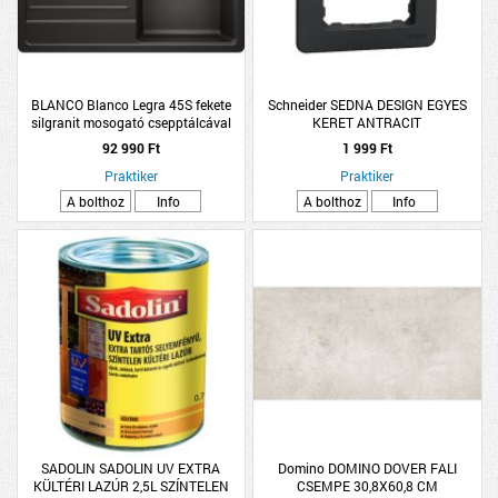
BLANCO Blanco Legra 45S fekete
Schneider SEDNA DESIGN EGYES
silgranit mosogató csepptálcával
KERET ANTRACIT
92 990 Ft
1 999 Ft
Praktiker
Praktiker
A bolthoz
Info
A bolthoz
Info
SADOLIN SADOLIN UV EXTRA
Domino DOMINO DOVER FALI
KÜLTÉRI LAZÚR 2,5L SZÍNTELEN
CSEMPE 30,8X60,8 CM