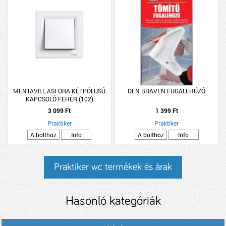
MENTAVILL ASFORA KÉTPÓLUSÚ
DEN BRAVEN FUGALEHÚZÓ
KAPCSOLÓ FEHÉR (102)
PEPH0200121
3 099 Ft
1 399 Ft
Praktiker
Praktiker
A bolthoz
Info
A bolthoz
Info
Praktiker wc termékek és árak
Hasonló kategóriák