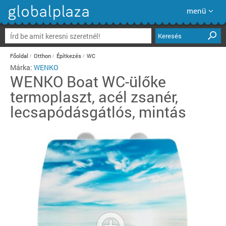
menü
Keresés
Főoldal
Otthon
Építkezés
WC
Márka:
WENKO
WENKO
Boat WC-ülőke
termoplaszt, acél zsanér,
lecsapódásgátlós, mintás