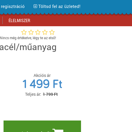
regisztráció
Töltsd fel az üzleted!
ÉLELMISZER
Nincs még értékelve, légy te az első!
 acél/műanyag
Bevásárlóközpontok
Bevásárlóközpontok
Bevásárlóközpontok
Bevásárlóközpontok
Bevásárlóközpontok
Bevásárlóközpontok
Bevásárlóközpontok
Üzlethálózatok
Üzlethálózatok
Üzlethálózatok
Üzlethálózatok
Üzlethálózatok
Üzlethálózatok
Üzlethálózatok
Áruházláncok
Áruházláncok
Áruházláncok
Áruházláncok
Áruházláncok
Áruházláncok
Áruházláncok
Webáruház tesztek
Webáruház tesztek
Webáruház tesztek
Webáruház tesztek
Webáruház tesztek
Webáruház tesztek
Webáruház tesztek
Akciós ár
Akciós termékek
Akciós termékek
Akciós termékek
Akciós termékek
Akciós termékek
Akciók Blog
Akciós termékek
1 499
Ft
Iratkozz fel hírlevelünkre!
Teljes ár:
1 799 Ft
Iratkozz fel hírlevelünkre!
Iratkozz fel hírlevelünkre!
Iratkozz fel hírlevelünkre!
Iratkozz fel hírlevelünkre!
Iratkozz fel hírlevelünkre!
Iratkozz fel hírlevelünkre!
Iratkozz fel hírlevelünkre!