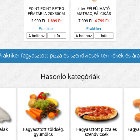
POINT POINT RETRO
Intex FELFÚJHATÓ
FÉMTÁBLA 20X30CM
MATRAC, PÁLCIKÁS
MAMA MIA! PIZZA
JÉGKRÉM
2 999 Ft
1 699 Ft
7 999 Ft
4 799 Ft
183X66X20CM
Praktiker
Praktiker
A bolthoz
Info
A bolthoz
Info
Praktiker fagyasztott pizza és szendvicsek termékek és ára
Hasonló kategóriák
alak
Fagyasztott zöldség,
Fagyasztott pizza és
Fagyas
gyümölcs
szendvicsek