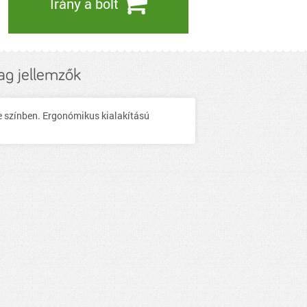
Irány a bolt
ag jellemzők
e színben. Ergonómikus kialakítású