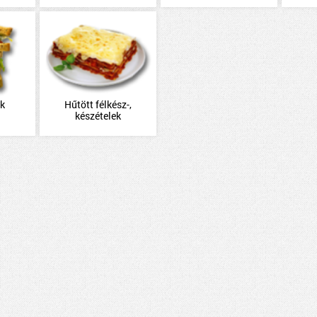
k
Hűtött félkész-,
készételek