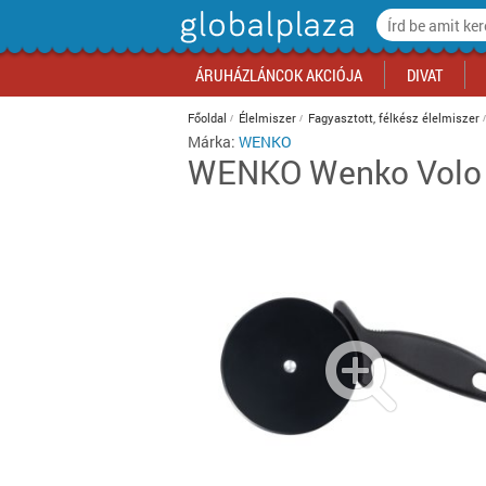
ÁRUHÁZLÁNCOK AKCIÓJA
DIVAT
Főoldal
Élelmiszer
Fagyasztott, félkész élelmiszer
Márka:
WENKO
WENKO
Wenko Volo
Auchan akciók
Ruházat
Számítástechnika
Háztartási gépek
Papír, írószer
Sportruházat
Szépségápolási szolgáltatás
Zöldség, gyümölcs
Divat akciók
Konyha
Futás, atléti
Egészség, g
Édesség, rág
Media Markt akciók
Cipő
Mobilkommunikáció
Bútor, berendezés
Irodaszer
Túra
Vendéglátás
Tejtermék, tojás
Élelmiszer a
Gyerekszob
Görkorcsolya
Virág, ajánd
Cukrászter
Office Depot akciók
Táska
Szórakoztató elektronika
Lakásfelszerelés, háztartási
Irodatechnika
Téli sportok
Kikapcsolódás
Pékáru
Iroda akciók
Fürdőszoba
Vízi sportok
Szerviz, tisz
Alkoholmente
kiegészítők
Praktiker akciók
Kiegészítők
Fotó-videó
Irodabútor, berendezés
Sportgép, kondigép, fitnesz
Pénzügyek, hírlap
Hentesáru, hal
Kikapcsolód
Hálószoba
Labdajátéko
Fotó, papír
Alkoholos ita
Játék
Tesco akciók
Szépségápolás
Háztartási gépek
Biztonságtechnika
Küzdősport
Telekommunikáció
Fagyasztott, félkész élelmiszer
Műszaki akc
Nappali
Ütősportok
Ingatlan
Dohány
Lakástextil
Sportruházat
Biztonságtechnika
Kerékpár
Optika
Alapvető élelmiszer
Otthon akci
Kert
Egyéb sport
Készétel
Világítás