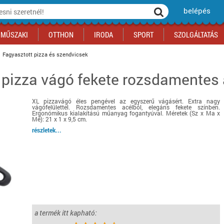
belépés
MŰSZAKI
OTTHON
IRODA
SPORT
SZOLGÁLTATÁS
Fagyasztott pizza és szendvicsek
 pizza vágó fekete rozsdamentes
ka
yógyszertár
csálnivaló
Sport akciók
Építkezés
Fitneszközpont
Biztonságtechnika
kciók
a
, gördeszka, roller
ék
mékek, sütemények
Szolgáltatás akciók
Szerszám, barkács, alkatrész
Kocsmasport
Ünnepi dekoráció
XL pizzavágó éles pengével az egyszerű vágásért. Extra nagy
tító, parkolás
s ital
Iskolakezdés, papír, írószer
Motor
Fűtés
vágófelülettel. Rozsdamentes acélból, elegáns fekete színben.
Ergonómikus kialakítású műanyag fogantyúval. Méretek (Sz x Ma x
ás akciók
k
l
Háziállatok
Autó
Mé): 21 x 1 x 9,5 cm.
részletek...
iók
Bébi
Ingatlan
ók
Gyógyászati segédeszköz
Regisztrálj az oldalunkra INGYEN itt ››
Regisztrálj az oldalunkra INGYEN itt ››
Regisztrálj az oldalunkra INGYEN itt ››
Regisztrálj az oldalunkra INGYEN itt ››
Regisztrálj az oldalunkra INGYEN itt ››
Regisztrálj az oldalunkra INGYEN itt ››
Regisztrálj az oldalunkra INGYEN itt ››
Regisztrálj az oldalunkra INGYEN itt ››
a termék itt kapható: