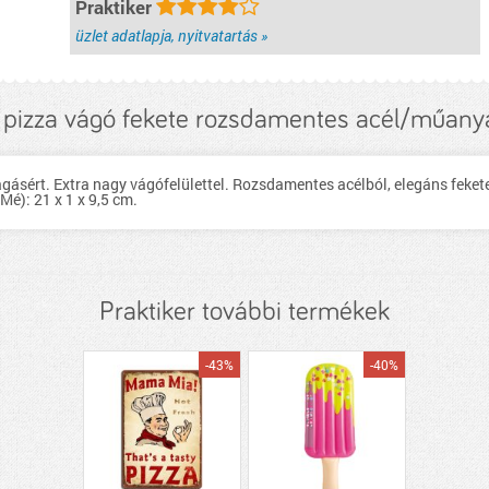
Praktiker
üzlet adatlapja, nyitvatartás »
pizza vágó fekete rozsdamentes acél/műany
gásért. Extra nagy vágófelülettel. Rozsdamentes acélból, elegáns feket
é): 21 x 1 x 9,5 cm.
Praktiker további termékek
-43%
-40%