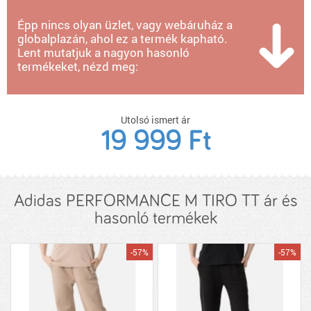
Épp nincs olyan üzlet, vagy webáruház a
globalplazán, ahol ez a termék kapható.
Lent mutatjuk a nagyon hasonló
termékeket, nézd meg:
Utolsó ismert ár
19 999 Ft
Adidas PERFORMANCE M TIRO TT ár és
hasonló termékek
-57%
-57%