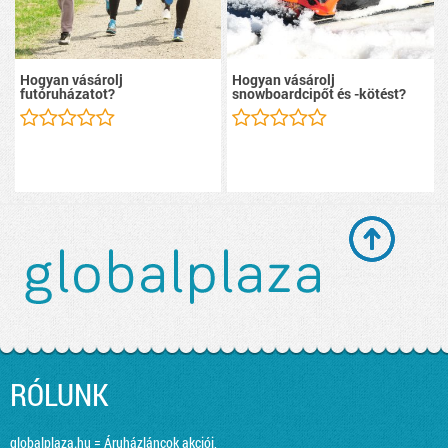
Hogyan vásárolj
Hogyan vásárolj
futóruházatot?
snowboardcipőt és -kötést?
RÓLUNK
globalplaza.hu = Áruházláncok akciói,