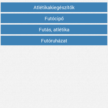
Atlétikakiegészítők
Futócipő
Futás, atlétika
Futóruházat