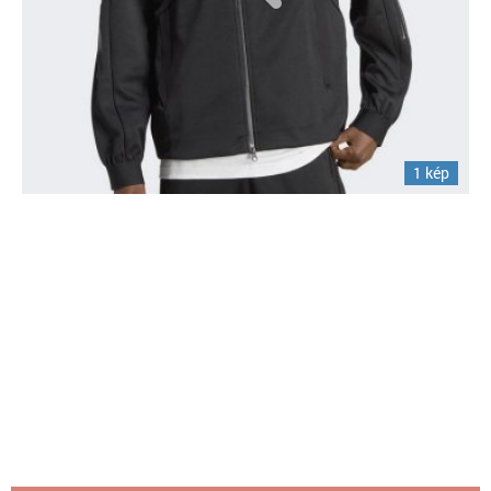
1 kép