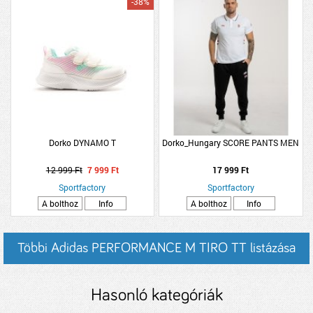
-38%
Dorko DYNAMO T
Dorko_Hungary SCORE PANTS MEN
12 999 Ft
7 999 Ft
17 999 Ft
Sportfactory
Sportfactory
A bolthoz
Info
A bolthoz
Info
Többi Adidas PERFORMANCE M TIRO TT listázása
Hasonló kategóriák