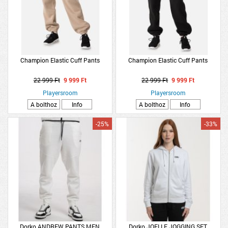
Champion Elastic Cuff Pants
Champion Elastic Cuff Pants
22 999 Ft
9 999 Ft
22 999 Ft
9 999 Ft
Playersroom
Playersroom
A bolthoz
Info
A bolthoz
Info
-25%
-33%
Dorko ANDREW PANTS MEN
Dorko JOELLE JOGGING SET