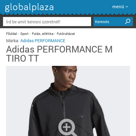
menü
Keresés
Főoldal
Sport
Futás, atlétika
Futóruházat
Márka:
Adidas PERFORMANCE
Adidas PERFORMANCE
M
TIRO TT