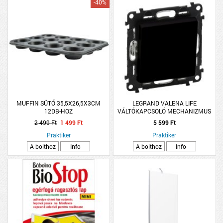
-40%
MUFFIN SÜTŐ 35,5X26,5X3CM
LEGRAND VALENA LIFE
12DB-HOZ
VÁLTÓKAPCSOLÓ MECHANIZMUS
BURKOLATTAL, 10 AX, FEKETE
2 499 Ft
1 499 Ft
5 599 Ft
Praktiker
Praktiker
A bolthoz
Info
A bolthoz
Info