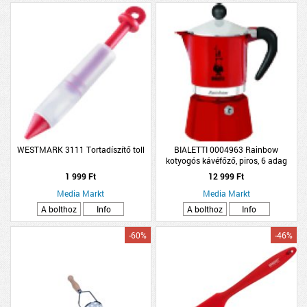
WESTMARK 3111 Tortadíszítő toll
BIALETTI 0004963 Rainbow
kotyogós kávéfőző, piros, 6 adag
1 999 Ft
12 999 Ft
Media Markt
Media Markt
A bolthoz
Info
A bolthoz
Info
-60%
-46%