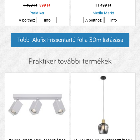
1 499 Ft
899 Ft
11 499 Ft
Praktiker
Media Markt
A bolthoz
Info
A bolthoz
Info
Többi Alufix Frissentartó fólia 30m listázása
Praktiker további termékek
OSRAM Osram Angular spotlámpa
EGLO Eglo EMPOLI függeszték E27