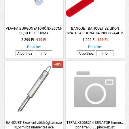
VIJA-FA BURGONYATÖRŐ 8X26CM-
BANQUET BANQUET SZILIKON
ES, KEREK FORMA
SPATULA CULINARIA PIROS 24,4CM
2 299 Ft
919 Ft
1 299 Ft
699 Ft
Praktiker
Praktiker
A bolthoz
Info
A bolthoz
Info
-40%
BANQUET Excellent zöldséghámozó
TEFAL K3068214 SENATOR termosz
18,5cm rozsdamentes acél
pohárral 0.5L piros/ezüst