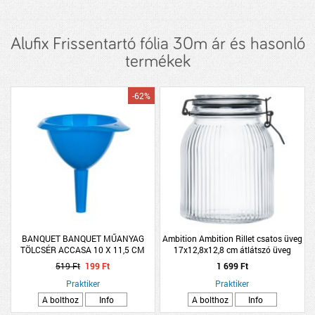
Alufix Frissentartó fólia 30m ár és hasonló
termékek
-62%
BANQUET BANQUET MŰANYAG
Ambition Ambition Rillet csatos üveg
TÖLCSÉR ACCASA 10 X 11,5 CM
17x12,8x12,8 cm átlátszó üveg
VEGYES SZÍNEK
519 Ft
199 Ft
1 699 Ft
Praktiker
Praktiker
A bolthoz
Info
A bolthoz
Info