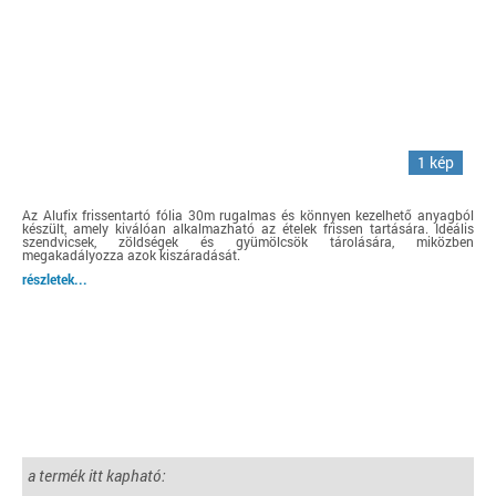
1 kép
Az Alufix frissentartó fólia 30m rugalmas és könnyen kezelhető anyagból
készült, amely kiválóan alkalmazható az ételek frissen tartására. Ideális
szendvicsek, zöldségek és gyümölcsök tárolására, miközben
megakadályozza azok kiszáradását.
részletek...
a termék itt kapható: