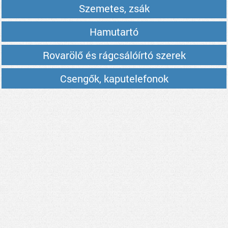
Szemetes, zsák
Hamutartó
Rovarölő és rágcsálóírtó szerek
Csengők, kaputelefonok