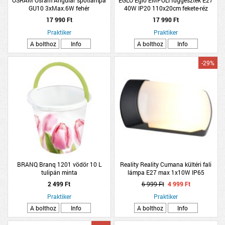
GU10 3xMax.6W fehér
40W IP20 110x20cm fekete-réz
17 990 Ft
17 990 Ft
Praktiker
Praktiker
A bolthoz
Info
A bolthoz
Info
-29%
BRANQ Branq 1201 vödör 10 L
Reality Reality Cumana kültéri fali
tulipán minta
lámpa E27 max 1x10W IP65
26X12cm fekete
2 499 Ft
6 999 Ft
4 999 Ft
Praktiker
Praktiker
A bolthoz
Info
A bolthoz
Info