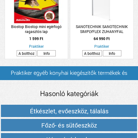
Biostop Biostop mini egérfogó
SANOTECHNIK SANOTECHNIK
ragasztós lap
SIMPLYFLEX ZUHANYFAL
80X193,5CM 5MM KRÓM PROFIL
1 599 Ft
64 990 Ft
Praktiker
Praktiker
A bolthoz
Info
A bolthoz
Info
Praktiker egyéb konyhai kiegészítők termékek és
árak
Hasonló kategóriák
Étkészlet, evőeszköz, tálalás
Főző- és sütőeszköz