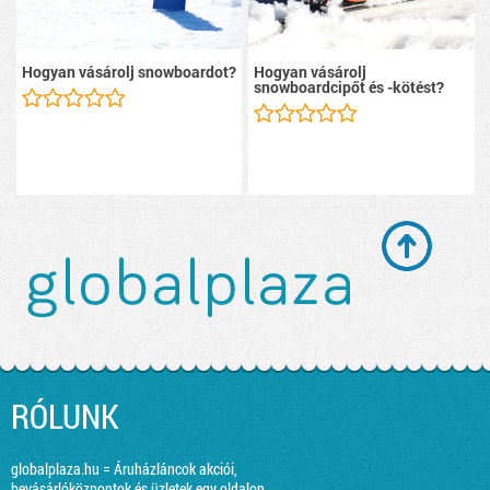
Hogyan vásárolj snowboardot?
Hogyan vásárolj
snowboardcipőt és -kötést?
RÓLUNK
globalplaza.hu = Áruházláncok akciói,
bevásárlóközpontok és üzletek egy oldalon.