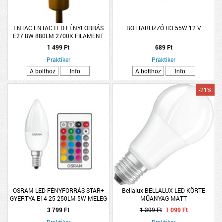
ENTAC ENTAC LED FÉNYFORRÁS
BOTTARI IZZÓ H3 55W 12 V
E27 8W 880LM 2700K FILAMENT
G80 WW
1 499 Ft
689 Ft
Praktiker
Praktiker
A bolthoz
Info
A bolthoz
Info
-21%
OSRAM LED FÉNYFORRÁS STAR+
Bellalux BELLALUX LED KÖRTE
GYERTYA E14 25 250LM 5W MELEG
MŰANYAG MATT
MATT TÁVIRÁNYÍTÓS
3 799 Ft
1 399 Ft
1 099 Ft
Praktiker
Praktiker