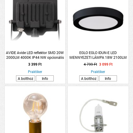
AVIDE Avide LED reflektor SMD 20W
EGLO EGLO IDUN-E LED
2000LM 4000K IP44 NW opcionális
MENNYEZETI LÁMPA 18W 2100LM
PIR
4000K IP20 22,5CM FEKETE
3 399 Ft
4 799 Ft
3 099 Ft
Praktiker
Praktiker
A bolthoz
Info
A bolthoz
Info