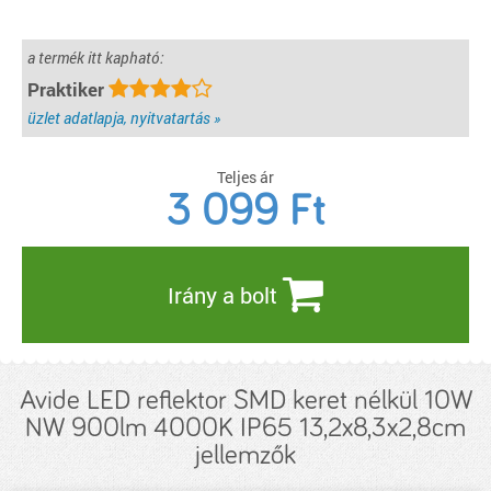
a termék itt kapható:
Praktiker
üzlet adatlapja, nyitvatartás »
Teljes ár
3 099
Ft
Irány a bolt
Avide LED reflektor SMD keret nélkül 10W
NW 900lm 4000K IP65 13,2x8,3x2,8cm
jellemzők