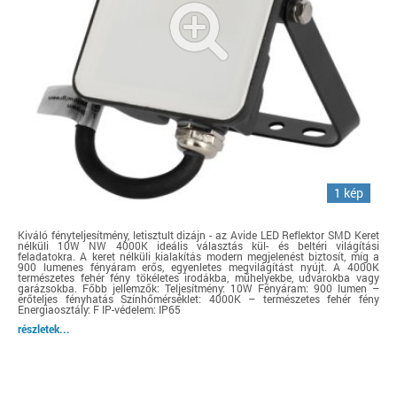
1 kép
Kiváló fényteljesítmény, letisztult dizájn - az Avide LED Reflektor SMD Keret
nélküli 10W NW 4000K ideális választás kül- és beltéri világítási
feladatokra. A keret nélküli kialakítás modern megjelenést biztosít, míg a
900 lumenes fényáram erős, egyenletes megvilágítást nyújt. A 4000K
természetes fehér fény tökéletes irodákba, műhelyekbe, udvarokba vagy
garázsokba. Főbb jellemzők: Teljesítmény: 10W Fényáram: 900 lumen –
erőteljes fényhatás Színhőmérséklet: 4000K – természetes fehér fény
Energiaosztály: F IP-védelem: IP65
részletek...