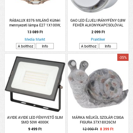
RÁBALUX 8376 MILÁNÓ Kültéri
GAO LED ÉJJELI IRÁNYFÉNY 0,8W
mennyezeti lámpa E27 1X100W,
FEHÉR ALKONYKAPCSOLÓVAL
antik arany, IP43
13 089 Ft
2 099 Ft
Media Markt
Praktiker
A bolthoz
Info
A bolthoz
Info
-35%
AVIDE AVIDE LED FÉNYVETŐ SLIM
MÁRKA NÉLKÜL SZOLÁR CSIGA
SMD 50W 4000K
FIGURA 37X18X26CM
GYORSCSATLAKOZÓ NW
9 499 Ft
12 990 Ft
8 399 Ft