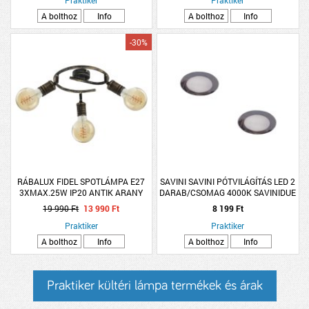
A bolthoz
Info
A bolthoz
Info
-30%
RÁBALUX FIDEL SPOTLÁMPA E27
SAVINI SAVINI PÓTVILÁGÍTÁS LED 2
3XMAX.25W IP20 ANTIK ARANY
DARAB/CSOMAG 4000K SAVINIDUE
BÚTOROKHOZ CSATLAKOZÓVAL
19 990 Ft
13 990 Ft
8 199 Ft
Praktiker
Praktiker
A bolthoz
Info
A bolthoz
Info
Praktiker kültéri lámpa termékek és árak