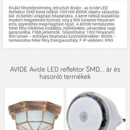
Kiváló fényteljesítmény, letisztult dizájn - az Avide LED
Reflektor SMD Keret nélküli 10W NW 4000K ideális választás
kül- és beltéri világítási feladatokra. A keret nélküli kialakítás
modern megjelenést biztosít, míg a 900 lumenes fényáram
erős, egyenletes megvilágítást nyújt. A 4000K természetes
fehér fény tökéletes irodákba, műhelyekbe, udvarokba vagy
garázsokba. Főbb jellemzők: Teljesítmény: 10W Fényáram:
900 lumen – erőteljes fényhatás Színhőmérséklet: 4000K –
természetes fehér fény Energiaosztály: F IP-védelem: IP65
AVIDE Avide LED reflektor SMD... ár és
hasonló termékek