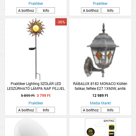
Praktiker
Praktiker
A bolthoz
Info
A bolthoz
Info
-36%
Praktiker Lighting SZOLÁR LED
RÁBALUX 8182 MONACO Kültéri
LESZÚRHATÓ LÁMPA NAP FEJJEL
falikar, felfele E27 1X60W, antik
1XLED 81,5CM
arany, IP43
5 899 Ft
3 799 Ft
12 989 Ft
Praktiker
Media Markt
A bolthoz
Info
A bolthoz
Info