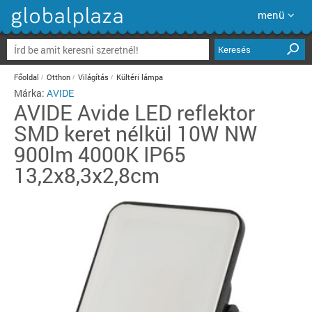
menü
Keresés
Főoldal
Otthon
Világítás
Kültéri lámpa
Márka:
AVIDE
AVIDE
Avide LED reflektor
SMD keret nélkül 10W NW
900lm 4000K IP65
13,2x8,3x2,8cm