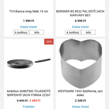
TVS Bianca üveg fedél, 16 cm
BERGNER BG 8522 PAL.SÜTŐ 24CM
MÁRVÁNY BEV.
1 999 Ft
6 999 Ft
Media Markt
Media Markt
A bolthoz
Info
A bolthoz
Info
-36%
Ambition AMBITION TOJÁSSÜTŐ
WESTMARK 1633 Sütőforma, szív
SERPENYŐ 26CM FORMA 22267
alakú
AMBITION PEDRA
5 499 Ft
3 499 Ft
2 349 Ft
Praktiker
Media Markt