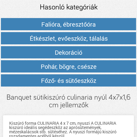
Hasonló kategóriák
Falióra, ébresztőóra
Étkészlet, evőeszköz, tálalás
Dekoráció
Pohár, bögre, csésze
Főző- és sütőeszköz
Banquet sütikiszúró culinaria nyúl 4x7x1,6
cm jellemzők
Kiszúró forma CULINARIA 4 x 7 cm, nyuszi A CULINARIA
kiszúró ideális segédeszköz az aprósütemények,
mézeskalácsok stb. sütéséhez. A nyuszi formájú kiszúró
rozsdamentes acélból készül.