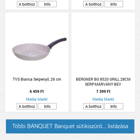
A bolthoz
Info
A bolthoz
Info
TVS Bianca Serpenyő, 26 cm
BERGNER BG 8520 GRILL 28CM
SERP.MÁRVÁNY BEV
6 459 Ft
7 399 Ft
Media Markt
Media Markt
A bolthoz
Info
A bolthoz
Info
Többi BANQUET Banquet sütikiszúró... listázása