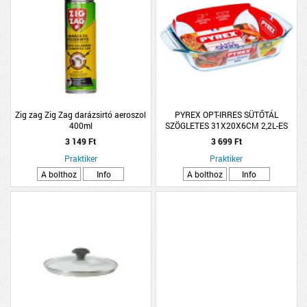
Zig zag Zig Zag darázsirtó aeroszol
PYREX OPT-IRRES SÜTŐTÁL
400ml
SZÖGLETES 31X20X6CM 2,2L-ES
3 149 Ft
3 699 Ft
Praktiker
Praktiker
A bolthoz
Info
A bolthoz
Info