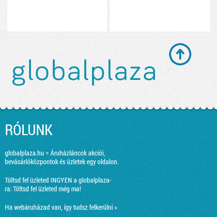
RÓLUNK
globalplaza.hu = Áruházláncok akciói,
bevásárlóközpontok és üzletek egy oldalon.
Töltsd fel üzleted INGYEN a globalplaza-
ra:
Töltsd fel üzleted még ma!
Ha webáruházad van, így tudsz felkerülni »