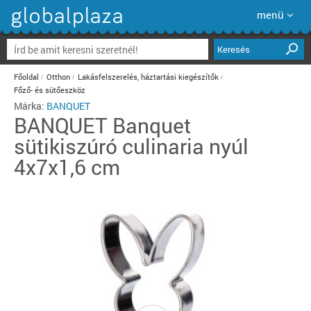
menü
Keresés
Főoldal
Otthon
Lakásfelszerelés, háztartási kiegészítők
Főző- és sütőeszköz
Márka:
BANQUET
BANQUET
Banquet
sütikiszúró culinaria nyúl
4x7x1,6 cm