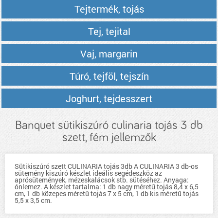
Tejtermék, tojás
Tej, tejital
Vaj, margarin
Túró, tejföl, tejszín
Joghurt, tejdesszert
Banquet sütikiszúró culinaria tojás 3 db
szett, fém jellemzők
Sütikiszúró szett CULINARIA tojás 3db A CULINARIA 3 db-os
sütemény kiszúró készlet ideális segédeszköz az
aprósütemények, mézeskalácsok stb. sütéséhez. Anyaga:
ónlemez. A készlet tartalma: 1 db nagy méretű tojás 8,4 x 6,5
cm, 1 db közepes méretű tojás 7 x 5 cm, 1 db kis méretű tojás
5,5 x 3,5 cm.