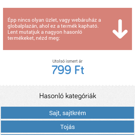
Épp nincs olyan üzlet, vagy webáruház a
globalplazán, ahol ez a termék kapható.
Lent mutatjuk a nagyon hasonló
termékeket, nézd meg:
Utolsó ismert ár
799 Ft
Hasonló kategóriák
Sajt, sajtkrém
Tojás