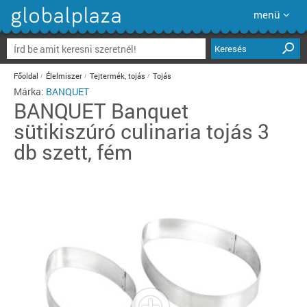
menü
Keresés
Főoldal
Élelmiszer
Tejtermék, tojás
Tojás
Márka:
BANQUET
BANQUET
Banquet
sütikiszúró culinaria tojás 3
db szett, fém