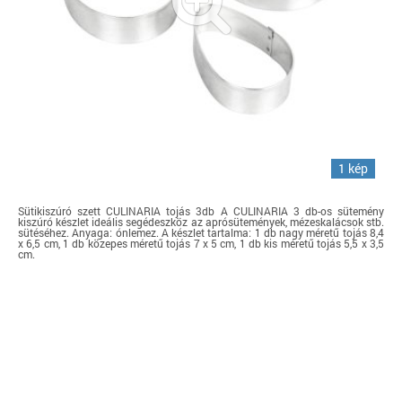
1 kép
Sütikiszúró szett CULINARIA tojás 3db A CULINARIA 3 db-os sütemény
kiszúró készlet ideális segédeszköz az aprósütemények, mézeskalácsok stb.
sütéséhez. Anyaga: ónlemez. A készlet tartalma: 1 db nagy méretű tojás 8,4
x 6,5 cm, 1 db közepes méretű tojás 7 x 5 cm, 1 db kis méretű tojás 5,5 x 3,5
cm.