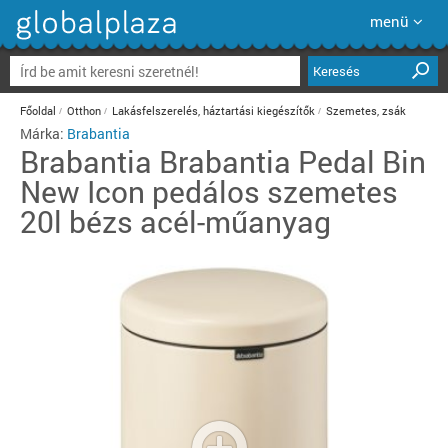
menü
Keresés
Főoldal
Otthon
Lakásfelszerelés, háztartási kiegészítők
Szemetes, zsák
Márka:
Brabantia
Brabantia
Brabantia Pedal Bin
New Icon pedálos szemetes
20l bézs acél-műanyag