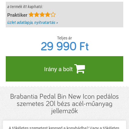
a termék itt kapható:
Praktiker
üzlet adatlapja, nyitvatartás »
Teljes ár
29 990
Ft
Irány a bolt
Brabantia Pedal Bin New Icon pedálos
szemetes 20l bézs acél-műanyag
jellemzők
A tökéletes szemetest keresed a konyhádba? Vagy a tökéletes