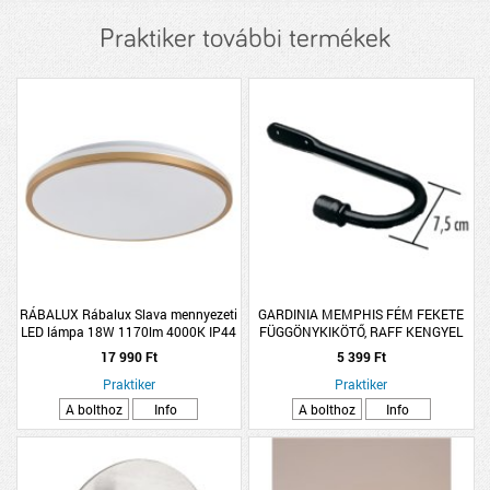
Praktiker további termékek
RÁBALUX Rábalux Slava mennyezeti
GARDINIA MEMPHIS FÉM FEKETE
LED lámpa 18W 1170lm 4000K IP44
FÜGGÖNYKIKÖTŐ, RAFF KENGYEL
34x6cm kerek arany
17 990 Ft
5 399 Ft
Praktiker
Praktiker
A bolthoz
Info
A bolthoz
Info