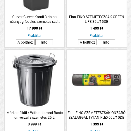
Curver Curver Korall 3 db-os
Fino FINO SZEMETESZSÁK GREEN
műanyag fedeles szemetes szett,
LIFE 35L/15DB
3x47L
17 990 Ft
1 499 Ft
Praktiker
Praktiker
A bolthoz
Info
A bolthoz
Info
Márka nélkül / Without brand Basic
Fino FINO SZEMETESZSÁK ÖNZÁRÓ
univerzális szemetes 25 L
SZALAGGAL TYTAN FLEX60L/10DB
41,5x36x37cm fekete műanyag
3 999 Ft
1 399 Ft