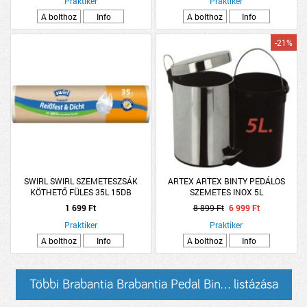
Praktiker
Praktiker
A bolthoz
Info
A bolthoz
Info
-21%
SWIRL SWIRL SZEMETESZSÁK
ARTEX ARTEX BINTY PEDÁLOS
KÖTHETŐ FÜLES 35L 15DB
SZEMETES INOX 5L
1 699 Ft
8 899 Ft
6 999 Ft
Praktiker
Praktiker
A bolthoz
Info
A bolthoz
Info
Többi Brabantia Brabantia Pedal Bin... listázása