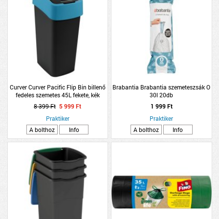
Curver Curver Pacific Flip Bin billenő
Brabantia Brabantia szemeteszsák O
fedeles szemetes 45L fekete, kék
30l 20db
8 399 Ft
5 999 Ft
1 999 Ft
Praktiker
Praktiker
A bolthoz
Info
A bolthoz
Info