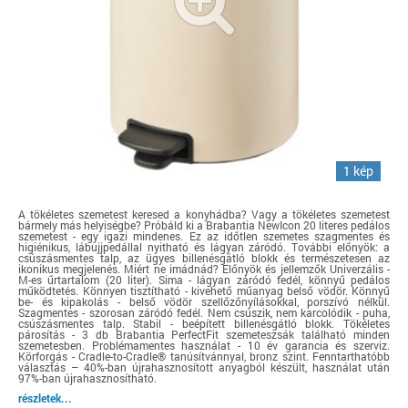
1 kép
A tökéletes szemetest keresed a konyhádba? Vagy a tökéletes szemetest
bármely más helyiségbe? Próbáld ki a Brabantia NewIcon 20 literes pedálos
szemetest - egy igazi mindenes. Ez az időtlen szemetes szagmentes és
higiénikus, lábujjpedállal nyitható és lágyan záródó. További előnyök: a
csúszásmentes talp, az ügyes billenésgátló blokk és természetesen az
ikonikus megjelenés. Miért ne imádnád? Előnyök és jellemzők Univerzális -
M-es űrtartalom (20 liter). Sima - lágyan záródó fedél, könnyű pedálos
működtetés. Könnyen tisztítható - kivehető műanyag belső vödör. Könnyű
be- és kipakolás - belső vödör szellőzőnyílásokkal, porszívó nélkül.
Szagmentes - szorosan záródó fedél. Nem csúszik, nem karcolódik - puha,
csúszásmentes talp. Stabil - beépített billenésgátló blokk. Tökéletes
párosítás - 3 db Brabantia PerfectFit szemeteszsák található minden
szemetesben. Problémamentes használat - 10 év garancia és szerviz.
Körforgás - Cradle-to-Cradle® tanúsítvánnyal, bronz szint. Fenntarthatóbb
választás – 40%-ban újrahasznosított anyagból készült, használat után
97%-ban újrahasznosítható.
részletek...