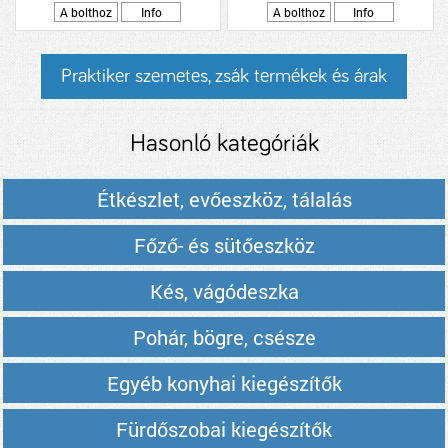
A bolthoz
Info
A bolthoz
Info
Praktiker szemetes, zsák termékek és árak
Hasonló kategóriák
Étkészlet, evőeszköz, tálalás
Főző- és sütőeszköz
Kés, vágódeszka
Pohár, bögre, csésze
Egyéb konyhai kiegészítők
Fürdőszobai kiegészítők