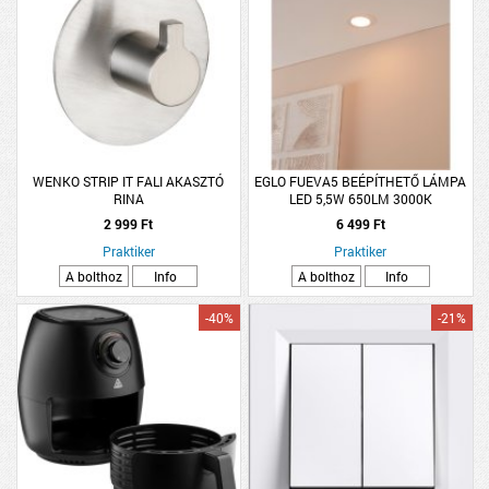
WENKO STRIP IT FALI AKASZTÓ
EGLO FUEVA5 BEÉPÍTHETŐ LÁMPA
RINA
LED 5,5W 650LM 3000K
ÁTMÉRŐ:11,7CM FEHÉR
2 999 Ft
6 499 Ft
Praktiker
Praktiker
A bolthoz
Info
A bolthoz
Info
-40%
-21%