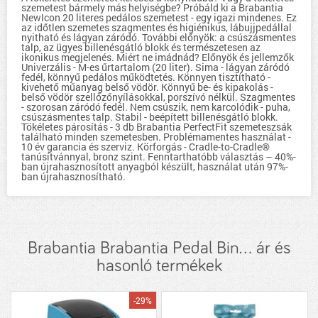
szemetest bármely más helyiségbe? Próbáld ki a Brabantia
NewIcon 20 literes pedálos szemetest - egy igazi mindenes. Ez
az időtlen szemetes szagmentes és higiénikus, lábujjpedállal
nyitható és lágyan záródó. További előnyök: a csúszásmentes
talp, az ügyes billenésgátló blokk és természetesen az
ikonikus megjelenés. Miért ne imádnád? Előnyök és jellemzők
Univerzális - M-es űrtartalom (20 liter). Sima - lágyan záródó
fedél, könnyű pedálos működtetés. Könnyen tisztítható -
kivehető műanyag belső vödör. Könnyű be- és kipakolás -
belső vödör szellőzőnyílásokkal, porszívó nélkül. Szagmentes
- szorosan záródó fedél. Nem csúszik, nem karcolódik - puha,
csúszásmentes talp. Stabil - beépített billenésgátló blokk.
Tökéletes párosítás - 3 db Brabantia PerfectFit szemeteszsák
található minden szemetesben. Problémamentes használat -
10 év garancia és szerviz. Körforgás - Cradle-to-Cradle®
tanúsítvánnyal, bronz szint. Fenntarthatóbb választás – 40%-
ban újrahasznosított anyagból készült, használat után 97%-
ban újrahasznosítható.
Brabantia Brabantia Pedal Bin... ár és
hasonló termékek
-29%