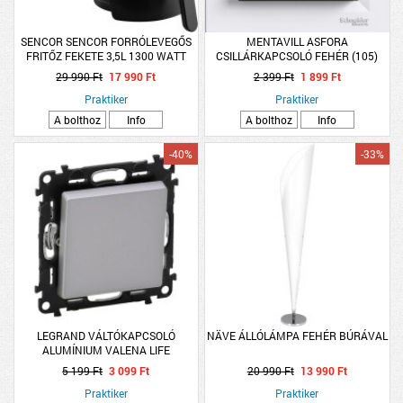
SENCOR SENCOR FORRÓLEVEGŐS
MENTAVILL ASFORA
FRITŐZ FEKETE 3,5L 1300 WATT
CSILLÁRKAPCSOLÓ FEHÉR (105)
KOMPLETT PEPH0300121
29 990 Ft
17 990 Ft
2 399 Ft
1 899 Ft
Praktiker
Praktiker
A bolthoz
Info
A bolthoz
Info
-40%
-33%
LEGRAND VÁLTÓKAPCSOLÓ
NÄVE ÁLLÓLÁMPA FEHÉR BÚRÁVAL
ALUMÍNIUM VALENA LIFE
5 199 Ft
3 099 Ft
20 990 Ft
13 990 Ft
Praktiker
Praktiker