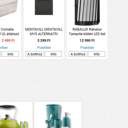
 Cornelia
MENTAVILL MENTAVILL
RÁBALUX Rábalux
12L átlátszó
MV5 ALTERNATÍV
Tamarite kültéri LED fali
ódoboz
KAPCSOLÓ
lámpa 6W 390lm 4000K
2 499 Ft
3 299 Ft
12 990 Ft
L11,5cm H18cm antracit
ktiker
Praktiker
Praktiker
Info
A bolthoz
Info
A bolthoz
Info