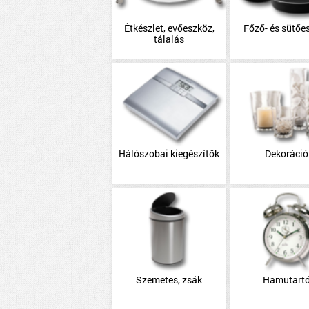
Étkészlet, evőeszköz,
Főző- és sütőe
tálalás
Hálószobai kiegészítők
Dekoráció
Szemetes, zsák
Hamutart