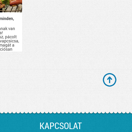
minden,
nnak van
a!
sz, pácolt
evapcsicsa,
 magát a
kciósan
d be.
KAPCSOLAT