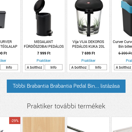
 CURVER
MEGALANT
Vija VIJA DEKOROS
Curver Curve
 TÉGLALAP
FÜRDŐSZOBAI PEDÁLOS
PEDÁLOS KUKA 20L
Bin bill
PEDÁLOS
SZEMETES 3L FÉM
39X32X28,5CM KŐ
szemetes 25
90 Ft
7 999 Ft
7 699 Ft
6 399 Ft
ES 50L
MOTÍVUM MŰANYAG
 FEKETE
iker
Praktiker
Praktiker
Pra
Info
A bolthoz
Info
A bolthoz
Info
A bolthoz
Többi Brabantia Brabantia Pedal Bin... listázása
Praktiker további termékek
-29%