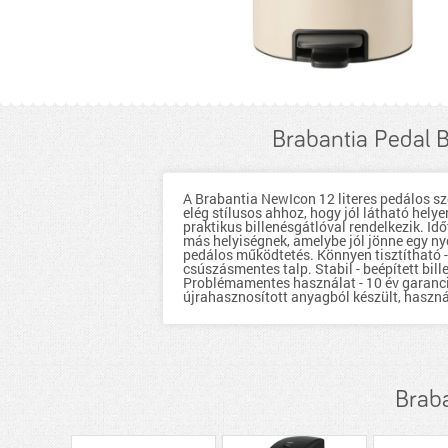
Brabantia Pedal 
A Brabantia NewIcon 12 literes pedálos sz
elég stílusos ahhoz, hogy jól látható hel
praktikus billenésgátlóval rendelkezik. Id
más helyiségnek, amelybe jól jönne egy nye
pedálos működtetés. Könnyen tisztítható 
csúszásmentes talp. Stabil - beépített bil
Problémamentes használat - 10 év garancia
újrahasznosított anyagból készült, haszn
Braba