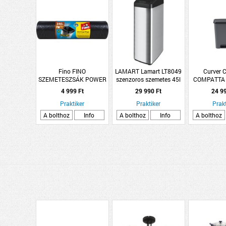
Fino FINO
LAMART Lamart LT8049
Curver
SZEMETESZSÁK POWER
szenzoros szemetes 45l
COMPATTA
240L/8DB
25x34x71,5cm fekete-
ALAKÚ 
4 999 Ft
29 990 Ft
24 9
szürke acél
SZEMET
Praktiker
Praktiker
MŰANYAG
Prakt
A bolthoz
Info
A bolthoz
Info
A bolthoz