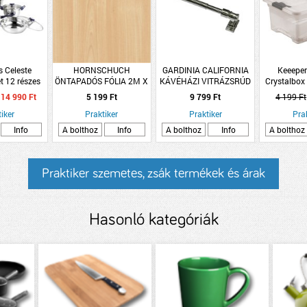
s Celeste
HORNSCHUCH
GARDINIA CALIFORNIA
Keeeper
t 12 részes
ÖNTAPADÓS FÓLIA 2M X
KÁVÉHÁZI VITRÁZSRÚD
Crystalbox 
ntes acél
0,67M 346-8219 D-C-
120-225CM
tárol
14 990 Ft
5 199 Ft
9 799 Ft
4 199 Ft
FIX,FAMINTÁS JUHAR
iker
(R:247014)
Praktiker
Praktiker
Pra
Info
A bolthoz
Info
A bolthoz
Info
A bolthoz
Praktiker szemetes, zsák termékek és árak
Hasonló kategóriák