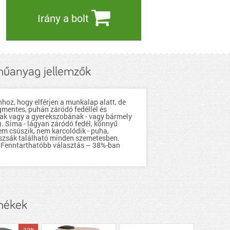
Irány a bolt
műanyag jellemzők
hoz, hogy elférjen a munkalap alatt, de
gmentes, puhán záródó fedéllel és
ának vagy a gyerekszobának - vagy bármely
). Sima - lágyan záródó fedél, könnyű
m csúszik, nem karcolódik - puha,
teszsák található minden szemetesben.
t. Fenntarthatóbb választás – 38%-ban
rmékek