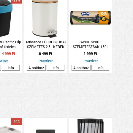
-22%
r Pacific Flip
Tendance FÜRDŐSZOBAI
SWIRL SWIRL
enő fedeles
SZEMETES 2,5L KEREK
SZEMETESZSÁK 150L
L fekete, kék
FEHÉR-BAMBUSZ SOFT-
10DB
4 999 Ft
6 499 Ft
1 999 Ft
CLOSE
ktiker
Praktiker
Praktiker
Info
A bolthoz
Info
A bolthoz
Info
-40%