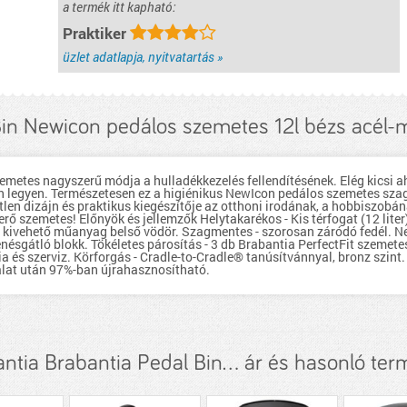
a termék itt kapható:
részletek...
Praktiker
üzlet adatlapja, nyitvatartás »
Bin Newicon pedálos szemetes 12l bézs acél-
emetes nagyszerű módja a hulladékkezelés fellendítésének. Elég kicsi ah
yen legyen. Természetesen ez a higiénikus NewIcon pedálos szemetes sza
őtlen dizájn és praktikus kiegészítője az otthoni irodának, a hobbiszob
rő szemetes! Előnyök és jellemzők Helytakarékos - Kis térfogat (12 liter
- kivehető műanyag belső vödör. Szagmentes - szorosan záródó fedél. Ne
lenésgátló blokk. Tökéletes párosítás - 3 db Brabantia PerfectFit szeme
 és szerviz. Körforgás - Cradle-to-Cradle® tanúsítvánnyal, bronz szin
álat után 97%-ban újrahasznosítható.
ntia Brabantia Pedal Bin... ár és hasonló te