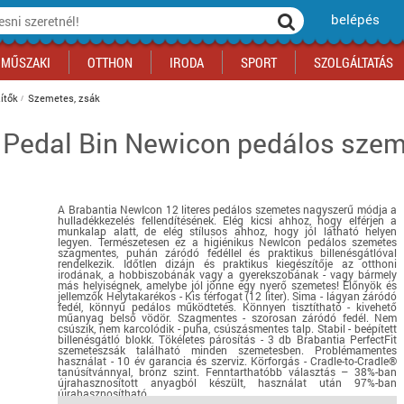
belépés
MŰSZAKI
OTTHON
IRODA
SPORT
SZOLGÁLTATÁS
ítők
Szemetes, zsák
 Pedal Bin Newicon pedálos szeme
ka
yógyszertár
csálnivaló
Sport akciók
Építkezés
Fitneszközpont
Biztonságtechnika
kciók
a
, gördeszka, roller
ék
mékek, sütemények
Szolgáltatás akciók
Szerszám, barkács, alkatrész
Kocsmasport
Ünnepi dekoráció
tító, parkolás
s ital
Iskolakezdés, papír, írószer
Motor
Fűtés
A Brabantia NewIcon 12 literes pedálos szemetes nagyszerű módja a
ás akciók
k
l
Háziállatok
Autó
hulladékkezelés fellendítésének. Elég kicsi ahhoz, hogy elférjen a
munkalap alatt, de elég stílusos ahhoz, hogy jól látható helyen
iók
Bébi
Ingatlan
legyen. Természetesen ez a higiénikus NewIcon pedálos szemetes
szagmentes, puhán záródó fedéllel és praktikus billenésgátlóval
ók
Gyógyászati segédeszköz
rendelkezik. Időtlen dizájn és praktikus kiegészítője az otthoni
irodának, a hobbiszobának vagy a gyerekszobának - vagy bármely
más helyiségnek, amelybe jól jönne egy nyerő szemetes! Előnyök és
Regisztrálj az oldalunkra INGYEN itt ››
jellemzők Helytakarékos - Kis térfogat (12 liter). Sima - lágyan záródó
fedél, könnyű pedálos működtetés. Könnyen tisztítható - kivehető
Regisztrálj az oldalunkra INGYEN itt ››
Regisztrálj az oldalunkra INGYEN itt ››
Regisztrálj az oldalunkra INGYEN itt ››
Regisztrálj az oldalunkra INGYEN itt ››
Regisztrálj az oldalunkra INGYEN itt ››
Regisztrálj az oldalunkra INGYEN itt ››
műanyag belső vödör. Szagmentes - szorosan záródó fedél. Nem
csúszik, nem karcolódik - puha, csúszásmentes talp. Stabil - beépített
Regisztrálj az oldalunkra INGYEN itt ››
billenésgátló blokk. Tökéletes párosítás - 3 db Brabantia PerfectFit
szemeteszsák található minden szemetesben. Problémamentes
használat - 10 év garancia és szerviz. Körforgás - Cradle-to-Cradle®
tanúsítvánnyal, bronz szint. Fenntarthatóbb választás – 38%-ban
újrahasznosított anyagból készült, használat után 97%-ban
újrahasznosítható.