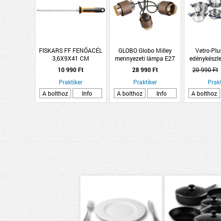
FISKARS FF FENŐACÉL
GLOBO Globo Milley
Vetro-Plu
3,6X9X41 CM
mennyezeti lámpa E27
edénykészle
max.3x40W fényforrás
rozsdame
10 990 Ft
28 990 Ft
20 990 Ft
nélküli IP20 fekete-bronz
Praktiker
Praktiker
Prakt
A bolthoz
Info
A bolthoz
Info
A bolthoz