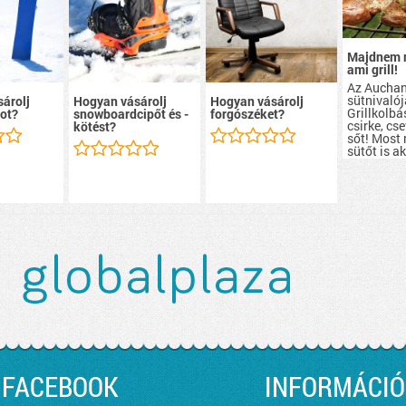
Majdnem 
ami grill!
Az Aucha
sütnivalój
árolj
Hogyan vásárolj
Hogyan vásárolj
Grillkolbá
ot?
snowboardcipőt és -
forgószéket?
csirke, cs
kötést?
sőt! Most
sütőt is a
szerezhete
FACEBOOK
INFORMÁCIÓ