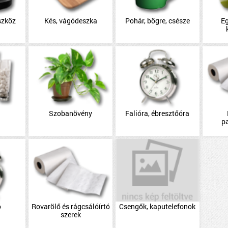
szköz
Kés, vágódeszka
Pohár, bögre, csésze
E
Szobanövény
Falióra, ébresztőóra
p
ó
Rovarölő és rágcsálóírtó
Csengők, kaputelefonok
szerek