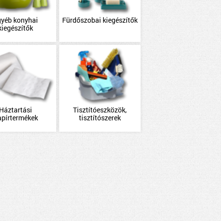
gyéb konyhai
Fürdőszobai kiegészítők
kiegészítők
Háztartási
Tisztítóeszközök,
apírtermékek
tisztítószerek