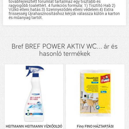
továbfejlesztett forumlát tartalmaz egy tisztább és
ragyogóbb toalettért. 4 funkciós formula: 1) Tisztító Hab 2)
Vízkö elleni hatás 3) Szennyeződés elleni védelem 4) Extra
frissesség Újrahasznosításhoz kérjük válassza külön a karton
és műanyag tartót.
Bref BREF POWER AKTIV WC... ár és
hasonló termékek
HEITMANN HEITMANN VÍZKŐOLDÓ
Fino FINO HÁZTARTÁSI