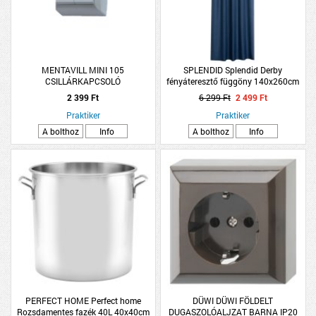
MENTAVILL MINI 105
SPLENDID Splendid Derby
CSILLÁRKAPCSOLÓ
fényáteresztő függöny 140x260cm
kék
2 399 Ft
6 299 Ft
2 499 Ft
Praktiker
Praktiker
A bolthoz
Info
A bolthoz
Info
PERFECT HOME Perfect home
DÜWI DÜWI FÖLDELT
Rozsdamentes fazék 40L 40x40cm
DUGASZOLÓALJZAT BARNA IP20