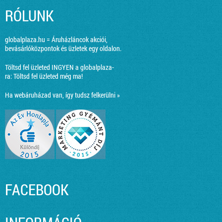
RÓLUNK
globalplaza.hu = Áruházláncok akciói,
bevásárlóközpontok és üzletek egy oldalon.
Töltsd fel üzleted INGYEN a globalplaza-
ra:
Töltsd fel üzleted még ma!
Ha webáruházad van, így tudsz felkerülni »
FACEBOOK