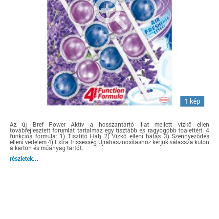
1 kép
Az új Bref Power Aktiv a hosszantartó illat mellett vízkő ellen
továbfejlesztett forumlát tartalmaz egy tisztább és ragyogóbb toalettért. 4
funkciós formula: 1) Tisztító Hab 2) Vízkö elleni hatás 3) Szennyeződés
elleni védelem 4) Extra frissesség Újrahasznosításhoz kérjük válassza külön
a karton és műanyag tartót.
részletek...