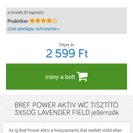
a termék itt kapható:
Praktiker
üzlet adatlapja, nyitvatartás »
Teljes ár
2 599
Ft
Irány a bolt
BREF POWER AKTIV WC TISZTÍTÓ
3X50G LAVENDER FIELD jellemzők
Az új Bref Power Aktiv a hosszantartó illat mellett vízkő ellen