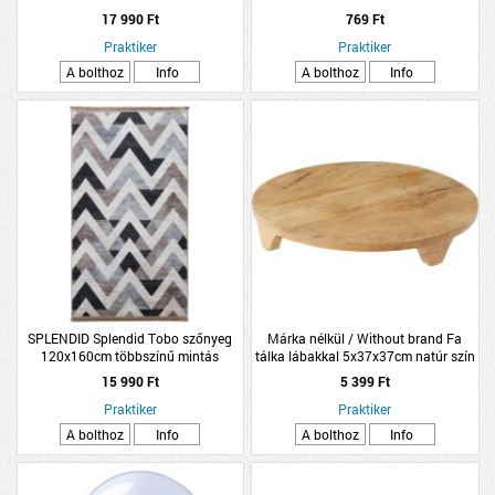
fedő nélkül
PLANOLUXE 16A
17 990 Ft
769 Ft
Praktiker
Praktiker
A bolthoz
Info
A bolthoz
Info
SPLENDID Splendid Tobo szőnyeg
Márka nélkül / Without brand Fa
120x160cm többszínű mintás
tálka lábakkal 5x37x37cm natúr szín
15 990 Ft
5 399 Ft
Praktiker
Praktiker
A bolthoz
Info
A bolthoz
Info