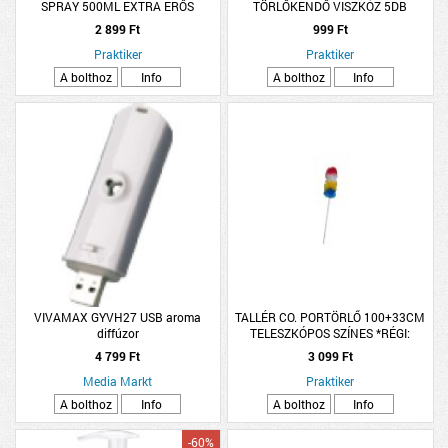
SPRAY 500ML EXTRA ERŐS
TÖRLŐKENDŐ VISZKÓZ 5DB
2 899 Ft
999 Ft
Praktiker
Praktiker
A bolthoz
Info
A bolthoz
Info
VIVAMAX GYVH27 USB aroma
TALLÉR CO. PORTÖRLŐ 100+33CM
diffúzor
TELESZKÓPOS SZÍNES *RÉGI:
199931*
4 799 Ft
3 099 Ft
Media Markt
Praktiker
A bolthoz
Info
A bolthoz
Info
-60%