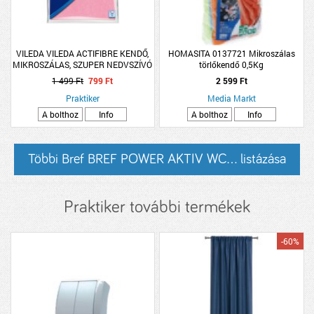
VILEDA VILEDA ACTIFIBRE KENDŐ,
HOMASITA 0137721 Mikroszálas
MIKROSZÁLAS, SZUPER NEDVSZÍVÓ
törlőkendő 0,5Kg
1 499 Ft
799 Ft
2 599 Ft
Praktiker
Media Markt
A bolthoz
Info
A bolthoz
Info
Többi Bref BREF POWER AKTIV WC... listázása
Praktiker további termékek
-60%