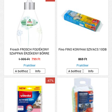
Frosch FROSCH FOLYÉKONY
Fino FINO KONYHAI SZIVACS 10DB
SZAPPAN ÉRZÉKENY BŐRRE
PUMPÁS 300ML
1 999 Ft
799 Ft
869 Ft
Praktiker
Praktiker
A bolthoz
Info
A bolthoz
Info
-47%