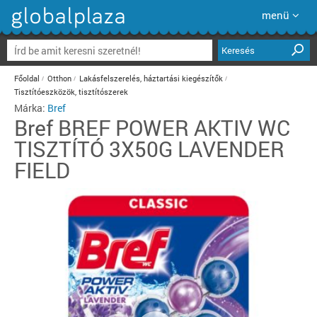
menü
Keresés
Főoldal
Otthon
Lakásfelszerelés, háztartási kiegészítők
Tisztítóeszközök, tisztítószerek
Márka:
Bref
Bref
BREF POWER AKTIV WC
TISZTÍTÓ 3X50G LAVENDER
FIELD