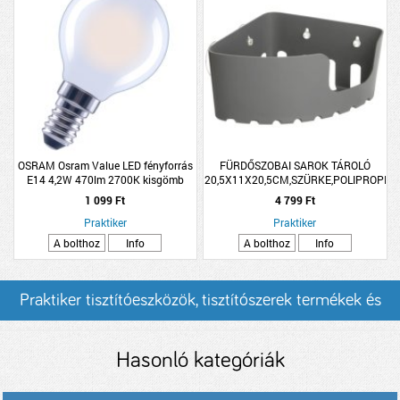
OSRAM Osram Value LED fényforrás
FÜRDŐSZOBAI SAROK TÁROLÓ
E14 4,2W 470lm 2700K kisgömb
20,5X11X20,5CM,SZÜRKE,POLIPROPIL
melegfehér matt
1 099 Ft
4 799 Ft
Praktiker
Praktiker
A bolthoz
Info
A bolthoz
Info
Praktiker tisztítóeszközök, tisztítószerek termékek és
árak
Hasonló kategóriák