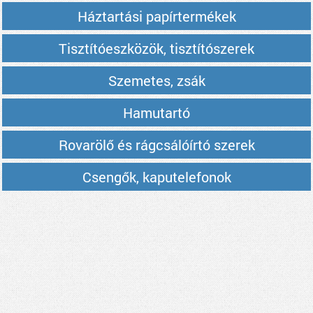
Háztartási papírtermékek
Tisztítóeszközök, tisztítószerek
Szemetes, zsák
Hamutartó
Rovarölő és rágcsálóírtó szerek
Csengők, kaputelefonok