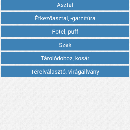
Asztal
Étkezőasztal, -garnitúra
Fotel, puff
Szék
Tárolódoboz, kosár
Térelválasztó, virágállvány