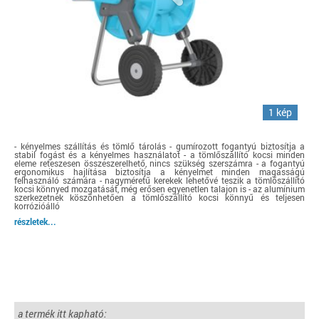
1 kép
- kényelmes szállítás és tömlő tárolás - gumírozott fogantyú biztosítja a
stabil fogást és a kényelmes használatot - a tömlőszállító kocsi minden
eleme reteszesen összeszerelhető, nincs szükség szerszámra - a fogantyú
ergonomikus hajlítása biztosítja a kényelmet minden magasságú
felhasználó számára - nagyméretű kerekek lehetővé teszik a tömlőszállító
kocsi könnyed mozgatását, még erősen egyenetlen talajon is - az alumínium
szerkezetnek köszönhetően a tömlőszállító kocsi könnyű és teljesen
korrózióálló
részletek...
a termék itt kapható: