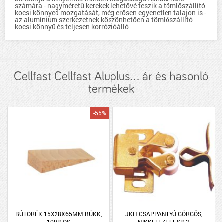
számára - nagyméretű kerekek lehetővé teszik a tömlőszállító
kocsi könnyed mozgatását, még erősen egyenetlen talajon is -
az alumínium szerkezetnek köszönhetően a tömlőszállító
kocsi könnyű és teljesen korrózióálló
Cellfast Cellfast Aluplus... ár és hasonló
termékek
-55%
BÚTORÉK 15X28X65MM BÜKK,
JKH CSAPPANTYÚ GÖRGŐS,
10DB-OS
NIKKELEZETT SB-3