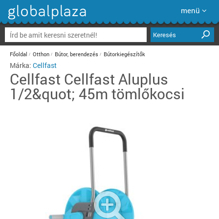
menü
Keresés
Főoldal
Otthon
Bútor, berendezés
Bútorkiegészítők
Márka:
Cellfast
Cellfast
Cellfast Aluplus
1/2&quot; 45m tömlőkocsi