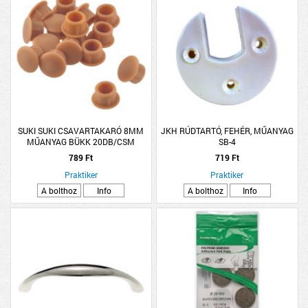
SUKI SUKI CSAVARTAKARÓ 8MM
JKH RÚDTARTÓ, FEHÉR, MŰANYAG
MŰANYAG BÜKK 20DB/CSM
SB-4
789 Ft
719 Ft
Praktiker
Praktiker
A bolthoz
Info
A bolthoz
Info