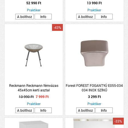
50X84X39CM, FÉNYES FEHÉR, 2
52 990 Ft
13 990 Ft
AJTÓ
Praktiker
Praktiker
A bolthoz
Info
A bolthoz
Info
-43%
Reckmann Reckmann fémvázas
Forest FOREST FOGANTYÚ E055-034
45x45cm kerti asztal
034 INOX SZÍNŰ
13 990 Ft
7 999 Ft
3 299 Ft
Praktiker
Praktiker
A bolthoz
Info
A bolthoz
Info
-33%