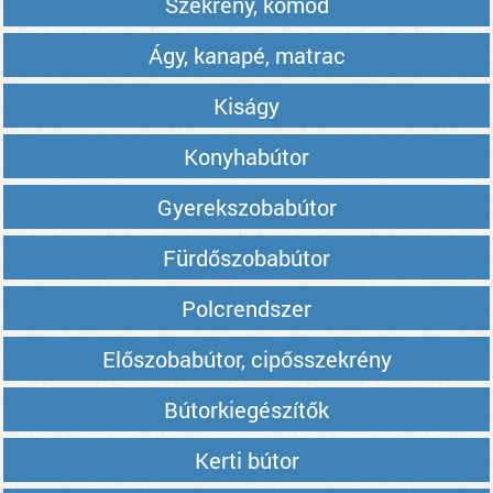
Szekrény, komód
Ágy, kanapé, matrac
Kiságy
Konyhabútor
Gyerekszobabútor
Fürdőszobabútor
Polcrendszer
Előszobabútor, cipősszekrény
Bútorkiegészítők
Kerti bútor