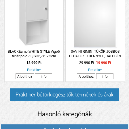
BLACK&amp;WHITE STYLE Vigo5
SAVINI RIMINI TÜKÖR JOBBOS
fehér polc 71,8x36,7x32,5cm
OLDAL SZEKRÉNNYEL, HALOGÉN
VILÁGÍTÁSSAL 99X105CM
13 990 Ft
29 990 Ft
19 990 Ft
Praktiker
Praktiker
A bolthoz
Info
A bolthoz
Info
Praktiker bútorkiegészítők termékek és árak
Hasonló kategóriák