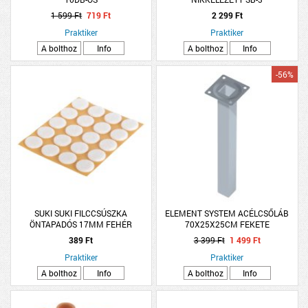
1 599 Ft
719 Ft
2 299 Ft
Praktiker
Praktiker
A bolthoz
Info
A bolthoz
Info
-56%
SUKI SUKI FILCCSÚSZKA
ELEMENT SYSTEM ACÉLCSŐLÁB
ÖNTAPADÓS 17MM FEHÉR
70X25X25CM FEKETE
20DB/CSM
389 Ft
3 399 Ft
1 499 Ft
Praktiker
Praktiker
A bolthoz
Info
A bolthoz
Info