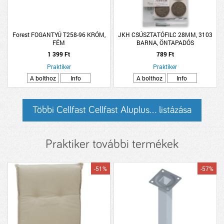
Forest FOGANTYÚ T258-96 KRÓM,
JKH CSÚSZTATÓFILC 28MM, 3103
FÉM
BARNA, ÖNTAPADÓS
1 399 Ft
789 Ft
Praktiker
Praktiker
A bolthoz
Info
A bolthoz
Info
Többi Cellfast Cellfast Aluplus... listázása
Praktiker további termékek
-51%
-57%