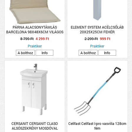
PÁRNA ALACSONYTÁMLÁS
ELEMENT SYSTEM ACÉLCSŐLÁB
BARCELONA 98X48X6CM VILÁGOS
20X25X25CM FEHÉR
BEIGE 100% PAMUT
8 799 Ft
4 299 Ft
2 299 Ft
999 Ft
Praktiker
Praktiker
A bolthoz
Info
A bolthoz
Info
CERSANIT CERSANIT CLASO
Cellfast Cellfast I-pro vasvilla 128cm
ALSÓSZEKRÉNY MOSDÓVAL
fém