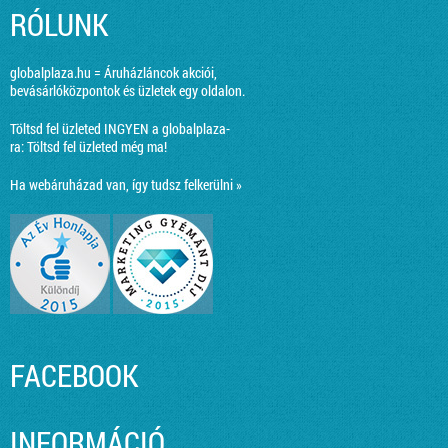
RÓLUNK
globalplaza.hu = Áruházláncok akciói,
bevásárlóközpontok és üzletek egy oldalon.
Töltsd fel üzleted INGYEN a globalplaza-
ra:
Töltsd fel üzleted még ma!
Ha webáruházad van, így tudsz felkerülni »
FACEBOOK
INFORMÁCIÓ