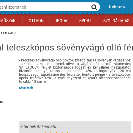
belépés
MŰSZAKI
OTTHON
IRODA
SPORT
SZOLGÁLTATÁS
i szerszám
eal teleszkópos sövényvágó olló f
ka
yógyszertár
csálnivaló
Sport akciók
Építkezés
Fitneszközpont
Biztonságtechnika
kciók
a
, gördeszka, roller
ék
mékek, sütemények
Szolgáltatás akciók
Szerszám, barkács, alkatrész
Kocsmasport
Ünnepi dekoráció
- kétkezes sövényvágó olló bokrok, kisebb fák és sövények vágásához
tító, parkolás
s ital
Iskolakezdés, papír, írószer
Motor
Fűtés
- az alkalmazott fogaskerék növeli a vágási erőt - a csúszásmentes
SAFETOUCH felület biztonságos fogást és kényelmes használatot
ás akciók
k
l
Háziállatok
Autó
biztosít - könnyű, tartós alumíniumból készült fogantyúk - 20 cm
hosszúságú, tapadásmentes felülettel borított penge - a teleszkópos
opció lehetővé teszi a nyél egyszerű és gyors meghosszabbítását
iók
Bébi
Ingatlan
további 18 cm-rel
ók
Gyógyászati segédeszköz
részletek...
Regisztrálj az oldalunkra INGYEN itt ››
Regisztrálj az oldalunkra INGYEN itt ››
Regisztrálj az oldalunkra INGYEN itt ››
Regisztrálj az oldalunkra INGYEN itt ››
Regisztrálj az oldalunkra INGYEN itt ››
Regisztrálj az oldalunkra INGYEN itt ››
Regisztrálj az oldalunkra INGYEN itt ››
Regisztrálj az oldalunkra INGYEN itt ››
a termék itt kapható: