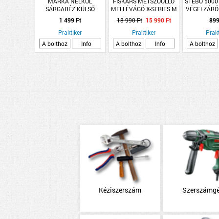
MÁRKA NÉLKÜL
FISKARS METSZŐOLLÓ
STEBO 500
SÁRGARÉZ KÜLSŐ
MELLÉVÁGÓ X-SERIES M
VÉGELZÁRÓ
MENETES TOLDAT 16-
P921
KG 
1 499 Ft
18 990 Ft
15 990 Ft
899
3/4&quot; TH PRESS
Praktiker
Praktiker
Prakt
A bolthoz
Info
A bolthoz
Info
A bolthoz
Kéziszerszám
Szerszámg