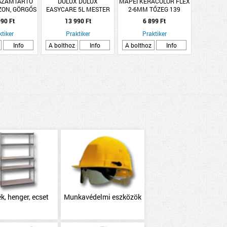
SZÁMTARTÓ
DULUX DULUX
MAPEI KERACOLOR FLEX
ZON, GÖRGŐS
EASYCARE 5L MESTER
2-6MM TŐZEG 139
BEL, NEO
VÁSZON DISZPERZIÓS
FUGÁZÓHABARCS 5KG
90 Ft
13 990 Ft
6 899 Ft
FALFESTÉK
ktiker
Praktiker
Praktiker
Info
A bolthoz
Info
A bolthoz
Info
k, henger, ecset
Munkavédelmi eszközök