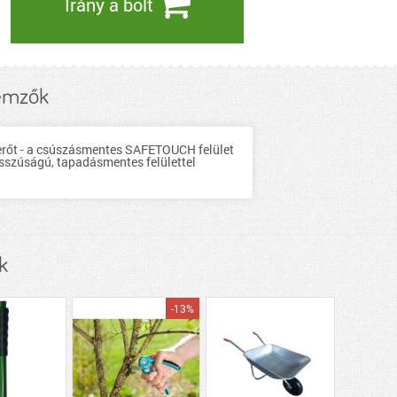
Irány a bolt
lemzők
i erőt - a csúszásmentes SAFETOUCH felület
osszúságú, tapadásmentes felülettel
k
-13%