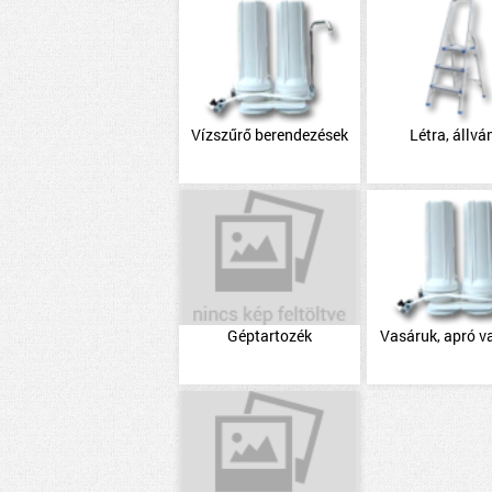
Vízszűrő berendezések
Létra, állvá
Géptartozék
Vasáruk, apró v