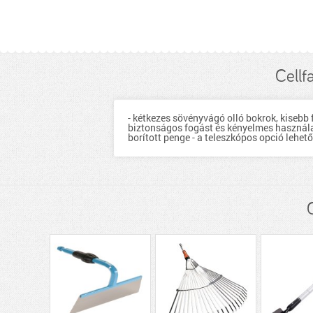
Cellf
- kétkezes sövényvágó olló bokrok, kisebb
biztonságos fogást és kényelmes használat
borított penge - a teleszkópos opció lehet