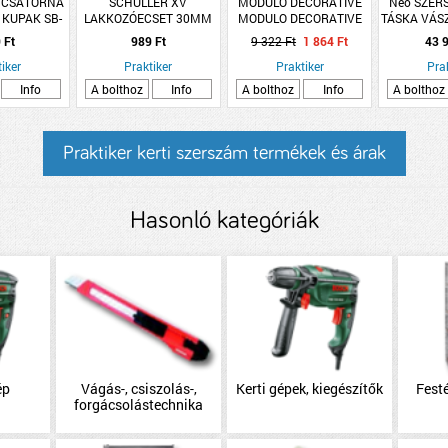
0 CSATORNA
SCHULLER XV
MODULO DECORATIVE
Neo SZER
 KUPAK SB-
LAKKOZÓECSET 30MM
MODULO DECORATIVE
TÁSKA VÁS
125
FRESCO BEL-KÜLTÉRI
17 ZSEB
 Ft
989 Ft
9 322 Ft
1 864 Ft
43 9
FALBURKOLÓ
iker
Praktiker
11X35X3CM BÉZS-
Praktiker
Pra
BARNA 0,583
Info
A bolthoz
Info
A bolthoz
Info
A bolthoz
M2/CSOMAG
Praktiker kerti szerszám termékek és árak
Hasonló kategóriák
ép
Vágás-, csiszolás-,
Kerti gépek, kiegészítők
Festé
forgácsolástechnika