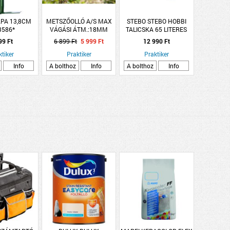
APA 13,8CM
METSZŐOLLÓ A/S MAX
STEBO STEBO HOBBI
3586*
VÁGÁSI ÁTM.:18MM
TALICSKA 65 LITERES
HORGANYZOTT
99 Ft
6 899 Ft
5 999 Ft
12 990 Ft
PUTTONNYAL
ktiker
Praktiker
Praktiker
Info
A bolthoz
Info
A bolthoz
Info