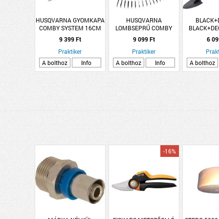
HUSQVARNA GYOMKAPA
HUSQVARNA
BLACK+
COMBY SYSTEM 16CM
LOMBSEPRŰ COMBY
BLACK+DE
SYSTEM
ÁSÓ ALU T
9 399 Ft
9 099 Ft
6 09
70-1
Praktiker
Praktiker
Prakt
A bolthoz
Info
A bolthoz
Info
A bolthoz
-16%