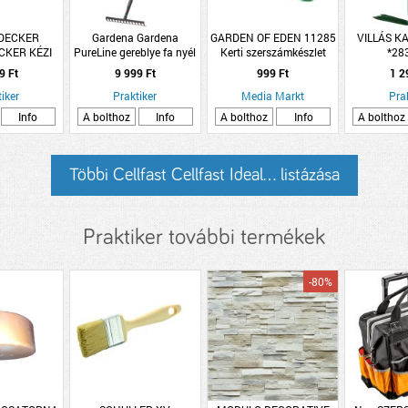
DECKER
Gardena Gardena
GARDEN OF EDEN 11285
VILLÁS K
CKER KÉZI
PureLine gereblye fa nyél
Kerti szerszámkészlet
*28
ELESZKÓPOS
36cm munkaszélesség
gyermekeknek, 3 részes,
9 Ft
9 999 Ft
999 Ft
1 2
05CM
ásó-kapa-gereblye
iker
Praktiker
Media Markt
Pra
Info
A bolthoz
Info
A bolthoz
Info
A bolthoz
Többi Cellfast Cellfast Ideal... listázása
Praktiker további termékek
-80%