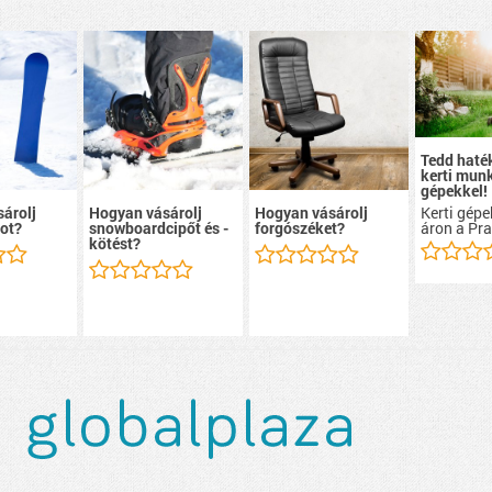
Tedd haté
kerti mun
gépekkel!
Kerti gép
árolj
Hogyan vásárolj
Hogyan vásárolj
áron a Pra
ot?
snowboardcipőt és -
forgószéket?
kötést?