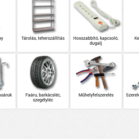
ny
Tárolás, teherszállítás
Hosszabbító, kapcsoló,
Ke
dugalj
asáruk
Faáru, barkácsléc,
Műhelyfelszerelés
Szerel
szegélyléc