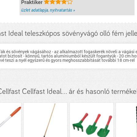
Praktiker
üzlet adatlapja, nyitvatartás »
ast Ideal teleszkópos sövényvágó olló fém jel
 fák és sövények vágásához - az alkalmazott fogaskerék növeli a vágás
ot biztosít - könnyű, tartós alumíniumból készült fogantyúk - 20 cm h
ővé teszi a nyél egyszerű és gyors meghosszabbítását további 18 cm-rel
Cellfast Cellfast Ideal... ár és hasonló terméke