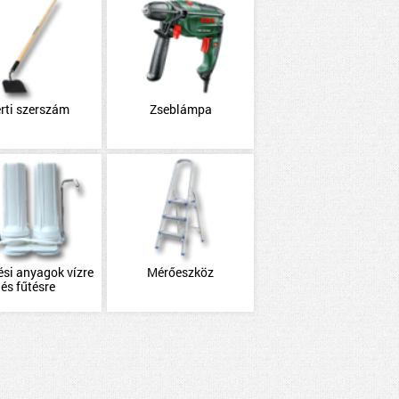
rti szerszám
Zseblámpa
ési anyagok vízre
Mérőeszköz
és fűtésre