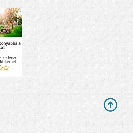
konyabbá a
kát
ek kedvező
ktikernél.