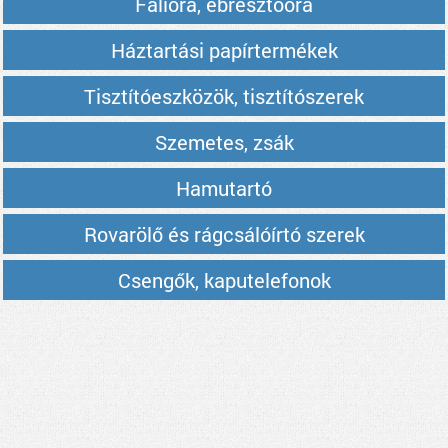
Falióra, ébresztőóra
Háztartási papírtermékek
Tisztítóeszközök, tisztítószerek
Szemetes, zsák
Hamutartó
Rovarölő és rágcsálóírtó szerek
Csengők, kaputelefonok