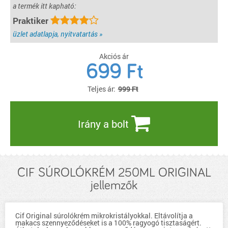
a termék itt kapható:
Praktiker
üzlet adatlapja, nyitvatartás »
Akciós ár
699
Ft
Teljes ár:
999 Ft
Irány a bolt
CIF SÚROLÓKRÉM 250ML ORIGINAL
jellemzők
Cif Original súrolókrém mikrokristályokkal. Eltávolítja a
makacs szennyeződéseket is a 100% ragyogó tisztaságért.