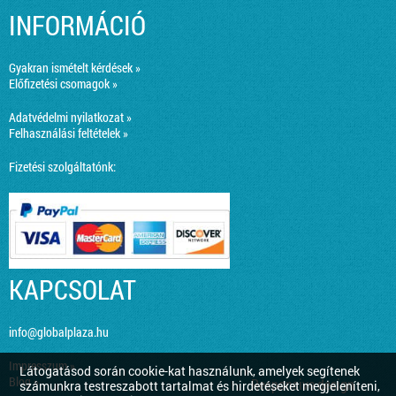
INFORMÁCIÓ
Gyakran ismételt kérdések »
Előfizetési csomagok »
Adatvédelmi nyilatkozat »
Felhasználási feltételek »
Fizetési szolgáltatónk:
KAPCSOLAT
info@globalplaza.hu
Impresszum »
Látogatásod során cookie-kat használunk, amelyek segítenek
Blog »
Responsive design
számunkra testreszabott tartalmat és hirdetéseket megjeleníteni,