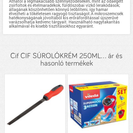
Áthatol a legmakacsabb szennyeződéseken, mint az odaégett
zsírfoltok és ételmaradékok, fürdőszobai vízkő lerakódások;
állagának köszönhetően könnyű leöblíteni, így hamar
élvezheti a tökéletesen ragyogó tisztaságot.A mikroszemcsék
hatékonyságának jóvoltából kis erőráfordítással újszerűvé
varázsolhatja kedvenc tárgyait. Használható nagytakarítás
alkalmával és kisebb tisztításokhoz egyaránt.
Cif CIF SÚROLÓKRÉM 250ML... ár és
hasonló termékek