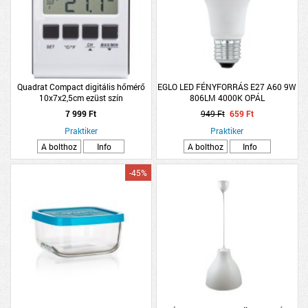
Quadrat Compact digitális hőmérő
EGLO LED FÉNYFORRÁS E27 A60 9W
10x7x2,5cm ezüst szín
806LM 4000K OPÁL
7 999 Ft
949 Ft
659 Ft
Praktiker
Praktiker
A bolthoz
Info
A bolthoz
Info
-45%