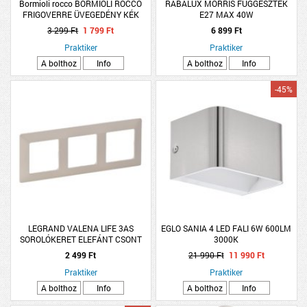
Bormioli rocco BORMIOLI ROCCO
RÁBALUX MORRIS FÜGGESZTÉK
FRIGOVERRE ÜVEGEDÉNY KÉK
E27 MAX 40W
FEDŐVEL 19X19CM
3 299 Ft
1 799 Ft
6 899 Ft
Praktiker
Praktiker
A bolthoz
Info
A bolthoz
Info
-45%
LEGRAND VALENA LIFE 3AS
EGLO SANIA 4 LED FALI 6W 600LM
SOROLÓKERET ELEFÁNT CSONT
3000K
2 499 Ft
21 990 Ft
11 990 Ft
Praktiker
Praktiker
A bolthoz
Info
A bolthoz
Info