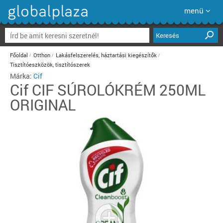
menü
Keresés
Főoldal
Otthon
Lakásfelszerelés, háztartási kiegészítők
Tisztítóeszközök, tisztítószerek
Márka:
Cif
Cif
CIF SÚROLÓKRÉM 250ML
ORIGINAL