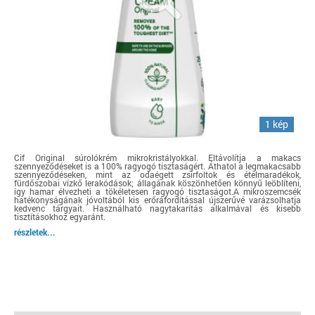
1 kép
Cif Original súrolókrém mikrokristályokkal. Eltávolítja a makacs
szennyeződéseket is a 100% ragyogó tisztaságért. Áthatol a legmakacsabb
szennyeződéseken, mint az odaégett zsírfoltok és ételmaradékok,
fürdőszobai vízkő lerakódások; állagának köszönhetően könnyű leöblíteni,
így hamar élvezheti a tökéletesen ragyogó tisztaságot.A mikroszemcsék
hatékonyságának jóvoltából kis erőráfordítással újszerűvé varázsolhatja
kedvenc tárgyait. Használható nagytakarítás alkalmával és kisebb
tisztításokhoz egyaránt.
részletek...