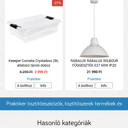
-37%
Keeeper Cornelia Crystalbox 28L
RÁBALUX RÁBALUX WILBOUR
átlátszó tároló doboz
FÜGGESZTÉK E27 60W IP20
36X120CM FEHÉR
6 299 Ft
3 999 Ft
21 990 Ft
Praktiker
Praktiker
A bolthoz
Info
A bolthoz
Info
Praktiker tisztítóeszközök, tisztítószerek termékek és
árak
Hasonló kategóriák