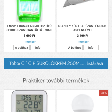
Frosch FROSCH ABLAKTISZTÍTÓ
STANLEY KÉS TRAPÉZOS FÉM 3DB-
SPIRITUSZOS UTÁNTÖLTŐ 950ML
OS PENGÉVEL
1 699 Ft
3 499 Ft
Praktiker
Praktiker
A bolthoz
Info
A bolthoz
Info
Többi Cif CIF SÚROLÓKRÉM 250ML... listázása
Praktiker további termékek
-31%