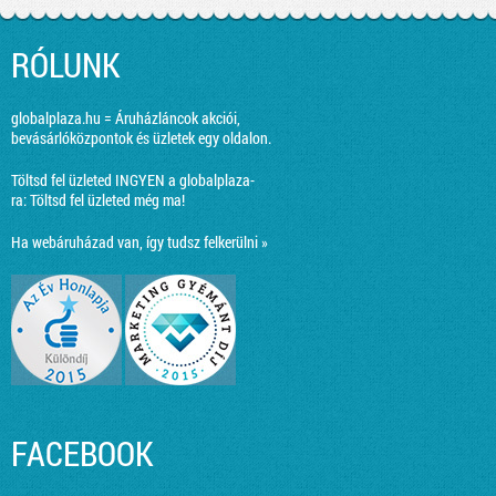
RÓLUNK
globalplaza.hu = Áruházláncok akciói,
bevásárlóközpontok és üzletek egy oldalon.
Töltsd fel üzleted INGYEN a globalplaza-
ra:
Töltsd fel üzleted még ma!
Ha webáruházad van, így tudsz felkerülni »
FACEBOOK