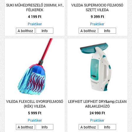
SUKI MŰHELYRESZELŐ 200MM, H1,
VILEDA SUPERMOCIO FELMOSÓ
FÉLKEREK
SZETT, VILEDA
4 199 Ft
9 399 Ft
Praktiker
Praktiker
A bolthoz
Info
A bolthoz
Info
VILEDA FLEXCELL GYORSFELMOSÓ
LEIFHEIT LEIFHEIT DRY&amp;CLEAN
(KÉK) VILEDA
ABLAKLEHÚZÓ
5 999 Ft
24 990 Ft
Praktiker
Praktiker
A bolthoz
Info
A bolthoz
Info