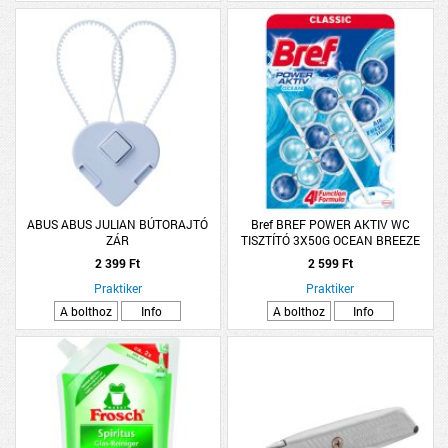
ABUS ABUS JULIAN BÚTORAJTÓ
Bref BREF POWER AKTIV WC
ZÁR
TISZTÍTÓ 3X50G OCEAN BREEZE
2 399 Ft
2 599 Ft
Praktiker
Praktiker
A bolthoz
Info
A bolthoz
Info