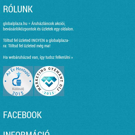
RÓLUNK
globalplaza.hu = Áruházláncok akciói,
bevásárlóközpontok és üzletek egy oldalon.
Töltsd fel üzleted INGYEN a globalplaza-
ra:
Töltsd fel üzleted még ma!
Ha webáruházad van, így tudsz felkerülni »
FACEBOOK
INFORMÁCIÓ