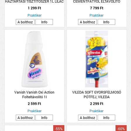
HÁZTARTÁSI TISZTÍTÓSZER 1L LILAC
CEMENTFÁTYOL ELTÁVOLÍTÓ
BREEZE
MÁRVÁNY 1,0 L
1 299 Ft
7 799 Ft
Praktiker
Praktiker
A bolthoz
Info
A bolthoz
Info
Vanish Vanish Oxi Action
VILEDA SOFT GYORSFELMOSÓ
Folteltávolító 1l
PÓTFEJ, VILEDA
2 599 Ft
2 299 Ft
Praktiker
Praktiker
A bolthoz
Info
A bolthoz
Info
-55%
-60%