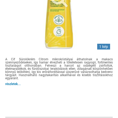
1 kép
A Cif Súrolókrém Citrom mikrokristályai áthatolnak a makacs
szennyeződéseken, így hamar élvezheti a tökéletesen ragyogó, foltmentes
tisztaságot otthonában. Felveszi a harcot az odaégett zsírfoltok,
ételmaradékok, és fürdőszobai lerakódások ellen. Állagának köszönhetően
könnyű leöblíteni, így kis erőráfordítással újszerűvé varázsolhatja kedvenc
tárgyait. Használható nagytakarítás alkalmával és kisebb tisztításokhoz
egyaránt.
részletek...