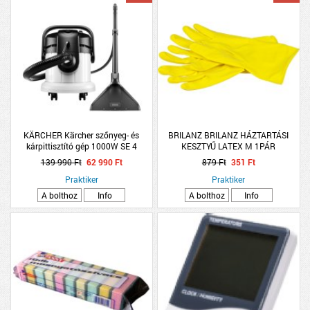
KÄRCHER Kärcher szőnyeg- és
BRILANZ BRILANZ HÁZTARTÁSI
kárpittisztító gép 1000W SE 4
KESZTYŰ LATEX M 1PÁR
139 990 Ft
62 990 Ft
879 Ft
351 Ft
Praktiker
Praktiker
A bolthoz
Info
A bolthoz
Info