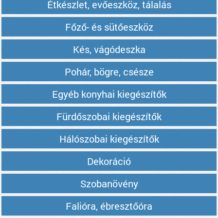
Étkészlet, evőeszköz, tálalás
Főző- és sütőeszköz
Kés, vágódeszka
Pohár, bögre, csésze
Egyéb konyhai kiegészítők
Fürdőszobai kiegészítők
Hálószobai kiegészítők
Dekoráció
Szobanövény
Falióra, ébresztőóra