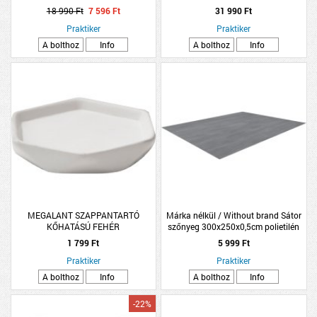
PÁRAMENTES LÁMPATEST,19W
18 990 Ft
7 596 Ft
31 990 Ft
150CM 4000K
Praktiker
Praktiker
A bolthoz
Info
A bolthoz
Info
MEGALANT SZAPPANTARTÓ
Márka nélkül / Without brand Sátor
KŐHATÁSÚ FEHÉR
szőnyeg 300x250x0,5cm polietilén
1 799 Ft
5 999 Ft
Praktiker
Praktiker
A bolthoz
Info
A bolthoz
Info
-22%