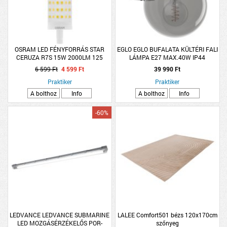
OSRAM LED FÉNYFORRÁS STAR
EGLO EGLO BUFALATA KÜLTÉRI FALI
CERUZA R7S 15W 2000LM 125
LÁMPA E27 MAX.40W IP44
MELEG 15000H 118MM
29X20CM FA-FEKETE
6 599 Ft
4 599 Ft
39 990 Ft
Praktiker
Praktiker
A bolthoz
Info
A bolthoz
Info
-60%
LEDVANCE LEDVANCE SUBMARINE
LALEE Comfort501 bézs 120x170cm
LED MOZGÁSÉRZÉKELŐS POR-
szőnyeg