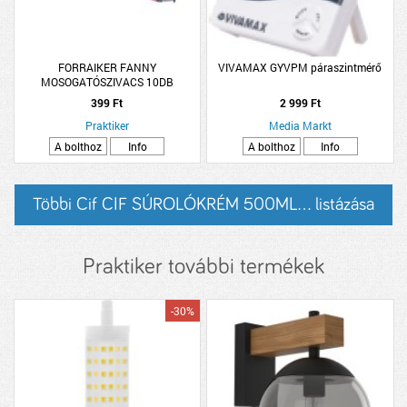
FORRAIKER FANNY
VIVAMAX GYVPM páraszintmérő
MOSOGATÓSZIVACS 10DB
399 Ft
2 999 Ft
Praktiker
Media Markt
A bolthoz
Info
A bolthoz
Info
Többi Cif CIF SÚROLÓKRÉM 500ML... listázása
Praktiker további termékek
-30%