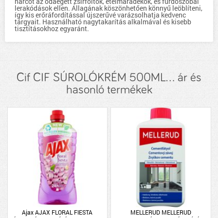
harcot az odaégett zsírfoltok, ételmaradékok, és fürdőszobai
lerakódások ellen. Állagának köszönhetően könnyű leöblíteni,
így kis erőráfordítással újszerűvé varázsolhatja kedvenc
tárgyait. Használható nagytakarítás alkalmával és kisebb
tisztításokhoz egyaránt.
Cif CIF SÚROLÓKRÉM 500ML... ár és
hasonló termékek
Ajax AJAX FLORAL FIESTA
MELLERUD MELLERUD