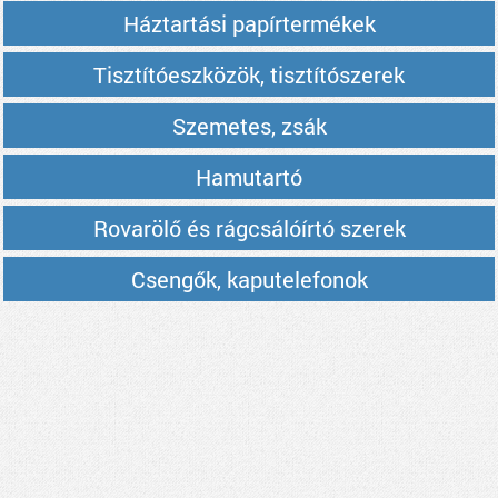
Háztartási papírtermékek
Tisztítóeszközök, tisztítószerek
Szemetes, zsák
Hamutartó
Rovarölő és rágcsálóírtó szerek
Csengők, kaputelefonok