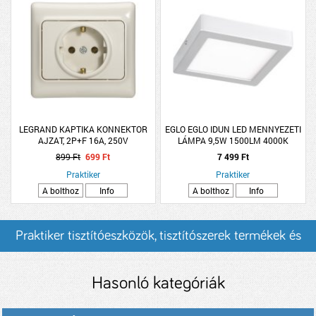
LEGRAND KAPTIKA KONNEKTOR
EGLO EGLO IDUN LED MENNYEZETI
AJZAT, 2P+F 16A, 250V
LÁMPA 9,5W 1500LM 4000K
17X17CM EZÜST
899 Ft
699 Ft
7 499 Ft
Praktiker
Praktiker
A bolthoz
Info
A bolthoz
Info
Praktiker tisztítóeszközök, tisztítószerek termékek és
árak
Hasonló kategóriák