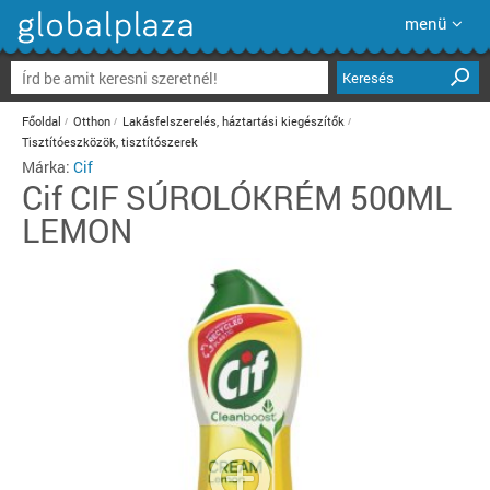
menü
Keresés
Főoldal
Otthon
Lakásfelszerelés, háztartási kiegészítők
Tisztítóeszközök, tisztítószerek
Márka:
Cif
Cif
CIF SÚROLÓKRÉM 500ML
LEMON