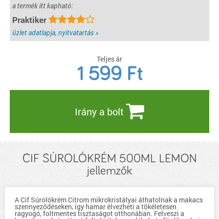
a termék itt kapható:
Praktiker
üzlet adatlapja, nyitvatartás »
Teljes ár
1 599
Ft
Irány a bolt
CIF SÚROLÓKRÉM 500ML LEMON
jellemzők
A Cif Súrolókrém Citrom mikrokristályai áthatolnak a makacs
szennyeződéseken, így hamar élvezheti a tökéletesen
ragyogó, foltmentes tisztaságot otthonában. Felveszi a