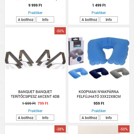
(296090)
9 999 Ft
1 499 Ft
Praktiker
Praktiker
A bolthoz
Info
A bolthoz
Info
-50%
BANQUET BANQUET
KOOPMAN NYAKPÁRNA
TERÍTŐCSIPESZ AKCENT 4DB
FELFÚJHATÓ 33X22X8CM
TÖBBFÉLE
1 599 Ft
799 Ft
959 Ft
Praktiker
Praktiker
A bolthoz
Info
A bolthoz
Info
-38%
-50%