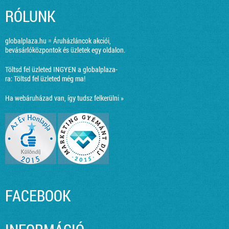
RÓLUNK
globalplaza.hu = Áruházláncok akciói,
bevásárlóközpontok és üzletek egy oldalon.
Töltsd fel üzleted INGYEN a globalplaza-
ra:
Töltsd fel üzleted még ma!
Ha webáruházad van, így tudsz felkerülni »
FACEBOOK