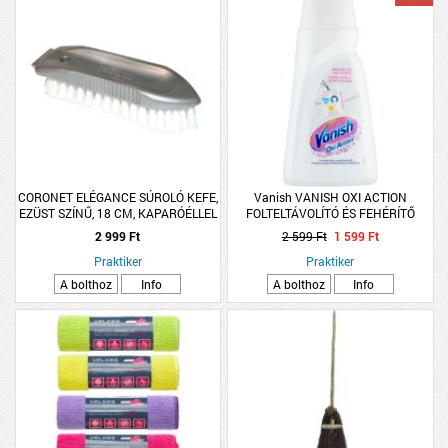
CORONET ELÉGANCE SÚROLÓ KEFE,
Vanish VANISH OXI ACTION
EZÜST SZÍNŰ, 18 CM, KAPARÓÉLLEL
FOLTELTÁVOLÍTÓ ÉS FEHÉRÍTŐ
FOLYADÉK 1L WHITE
2 999 Ft
2 599 Ft
1 599 Ft
Praktiker
Praktiker
A bolthoz
Info
A bolthoz
Info