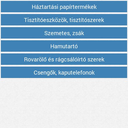
Háztartási papírtermékek
Tisztítóeszközök, tisztítószerek
Szemetes, zsák
Hamutartó
Rovarölő és rágcsálóírtó szerek
Csengők, kaputelefonok