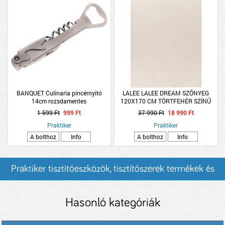
BANQUET Culinaria pincérnyitó
LALEE LALEE DREAM SZŐNYEG
14cm rozsdamentes
120X170 CM TÖRTFEHÉR SZÍNŰ
1 599 Ft
999 Ft
37 990 Ft
18 990 Ft
Praktiker
Praktiker
A bolthoz
Info
A bolthoz
Info
Praktiker tisztítóeszközök, tisztítószerek termékek és
árak
Hasonló kategóriák