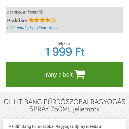
a termék itt kapható:
Praktiker
üzlet adatlapja, nyitvatartás »
Teljes ár
1 999
Ft
Irány a bolt
CILLIT BANG FÜRDŐSZOBAI RAGYOGÁS
SPRAY 750ML jellemzők
A Cillit Bang Fürdőszobai Ragyogás Spray ideális a