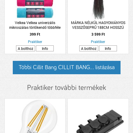
Velkea Velkea univerzális
MÁRKA NÉLKÜL HAGYOMÁNYOS
mikroszálas törlőkendő többféle
VESSZŐSEPRŰ 188CM HOSSZÚ
színben
399 Ft
3 599 Ft
Praktiker
Praktiker
A bolthoz
Info
A bolthoz
Info
Többi Cillit Bang CILLIT BANG... listázása
Praktiker további termékek