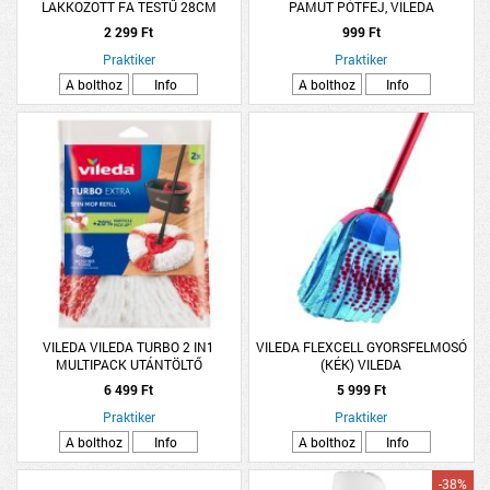
LAKKOZOTT FA TESTŰ 28CM
PAMUT PÓTFEJ, VILEDA
SZINTETIKUS SÖRTE
2 299 Ft
999 Ft
Praktiker
Praktiker
A bolthoz
Info
A bolthoz
Info
VILEDA VILEDA TURBO 2 IN1
VILEDA FLEXCELL GYORSFELMOSÓ
MULTIPACK UTÁNTÖLTŐ
(KÉK) VILEDA
6 499 Ft
5 999 Ft
Praktiker
Praktiker
A bolthoz
Info
A bolthoz
Info
-38%