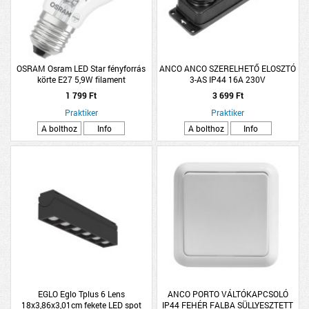
OSRAM Osram LED Star fényforrás
ANCO ANCO SZERELHETŐ ELOSZTÓ
körte E27 5,9W filament
3-AS IP44 16A 230V
CSAPÓFEDELES, GUMIS, FEKETE
1 799 Ft
3 699 Ft
Praktiker
Praktiker
A bolthoz
Info
A bolthoz
Info
EGLO Eglo Tplus 6 Lens
ANCO PORTO VÁLTÓKAPCSOLÓ
18x3,86x3,01cm fekete LED spot
IP44 FEHÉR FALBA SÜLLYESZTETT