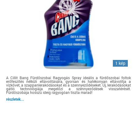
1 kép
A Cillit Bang Fürdőszobai Ragyogás Spray ideális a fürdőszobai foltok
erőfeszítés nélküli eltávolítására, gyorsan és hatékonyan eltávolítja a
vízkövet, a szappanlerakódásokat és a szennyeződéseket. Új, lerakódásokat
gátló technológiája megelőzi a szennyeződések visszatérését.
Fürdőszobája hosszú ideig ragyogóan tiszta marad!
részletek...