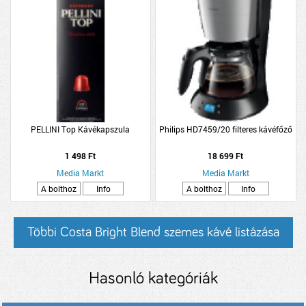
PELLINI Top Kávékapszula
Philips HD7459/20 filteres kávéfőző
1 498 Ft
18 699 Ft
Media Markt
Media Markt
A bolthoz
Info
A bolthoz
Info
Többi Costa Bright Blend szemes kávé listázása
Hasonló kategóriák