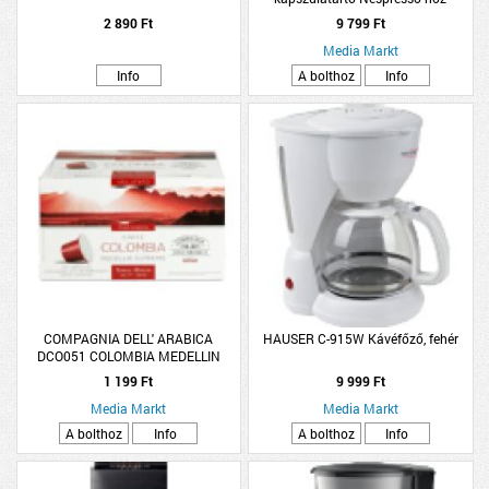
2 890 Ft
9 799 Ft
Media Markt
Info
A bolthoz
Info
COMPAGNIA DELL' ARABICA
HAUSER C-915W Kávéfőző, fehér
DCO051 COLOMBIA MEDELLIN
Nespresso kompatibilis kapszula
1 199 Ft
9 999 Ft
Media Markt
Media Markt
A bolthoz
Info
A bolthoz
Info