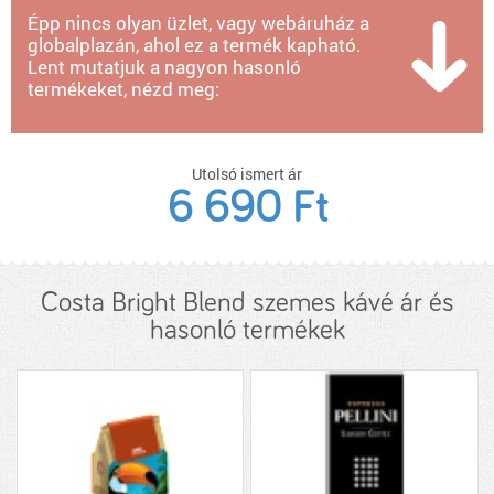
Épp nincs olyan üzlet, vagy webáruház a
globalplazán, ahol ez a termék kapható.
Lent mutatjuk a nagyon hasonló
termékeket, nézd meg:
Utolsó ismert ár
6 690 Ft
Costa Bright Blend szemes kávé ár és
hasonló termékek