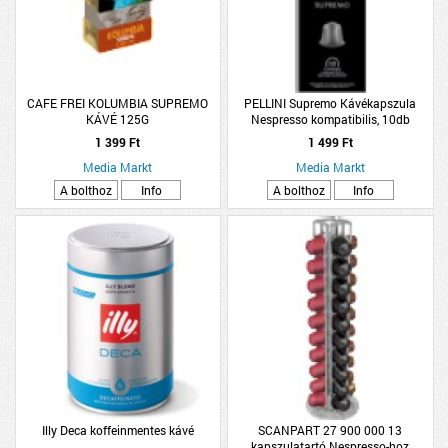
CAFE FREI KOLUMBIA SUPREMO
PELLINI Supremo Kávékapszula
KÁVÉ 125G
Nespresso kompatibilis, 10db
1 399 Ft
1 499 Ft
Media Markt
Media Markt
A bolthoz
Info
A bolthoz
Info
Illy Deca koffeinmentes kávé
SCANPART 27 900 000 13
kapszulatartó Nespresso-hoz