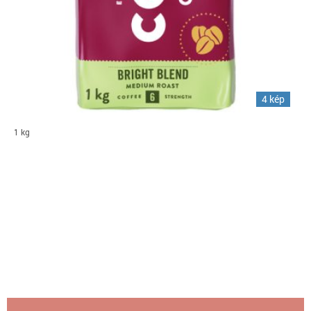
4 kép
1 kg