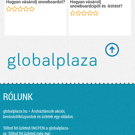
Hogyan vásárolj snowboardot?
Hogyan vásárolj
snowboardcipőt és -kötést?
RÓLUNK
globalplaza.hu = Áruházláncok akciói,
bevásárlóközpontok és üzletek egy oldalon.
Töltsd fel üzleted INGYEN a globalplaza-
ra:
Töltsd fel üzleted még ma!