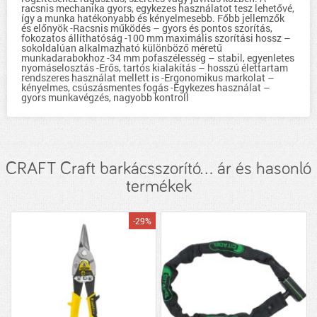
racsnis mechanika gyors, egykezes használatot tesz lehetővé,
így a munka hatékonyabb és kényelmesebb. Főbb jellemzők
és előnyök -Racsnis működés – gyors és pontos szorítás,
fokozatos állíthatóság -100 mm maximális szorítási hossz –
sokoldalúan alkalmazható különböző méretű
munkadarabokhoz -34 mm pofaszélesség – stabil, egyenletes
nyomáselosztás -Erős, tartós kialakítás – hosszú élettartam
rendszeres használat mellett is -Ergonomikus markolat –
kényelmes, csúszásmentes fogás -Egykezes használat –
gyors munkavégzés, nagyobb kontroll
CRAFT Craft barkácsszorító... ár és hasonló
termékek
-29%