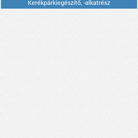
Kerékpárkiegészítő, -alkatrész