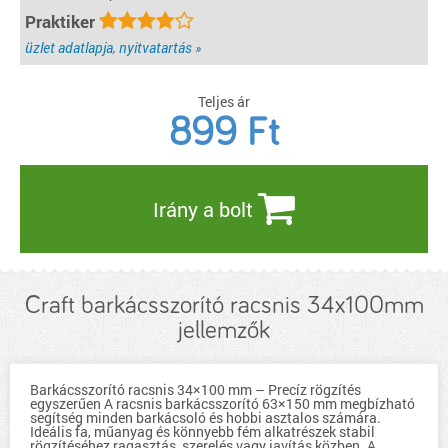
Praktiker
üzlet adatlapja, nyitvatartás »
Teljes ár
899
Ft
Irány a bolt
Craft barkácsszorító racsnis 34x100mm
jellemzők
Barkácsszorító racsnis 34×100 mm – Precíz rögzítés
egyszerűen A racsnis barkácsszorító 63×150 mm megbízható
segítség minden barkácsoló és hobbi asztalos számára.
Ideális fa, műanyag és könnyebb fém alkatrészek stabil
rögzítéséhez ragasztás, szerelés vagy javítás közben. A