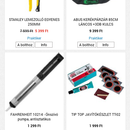
STANLEY LEMEZOLLÓ EGYENES
ABUS KERÉKPÁRZÁR 85CM
250MM
LÁNCOS +3DB KULCS
&quot;CCH85/8/K&quot;
7 599 Ft
5 399 Ft
9 399 Ft
Praktiker
Praktiker
A bolthoz
Info
A bolthoz
Info
FAHRENHEIT 10214 - Ónszívó
TIP TOP JAVÍTÓKÉSZLET TT-02
pumpa, antisztatikus
1 299 Ft
1 999 Ft