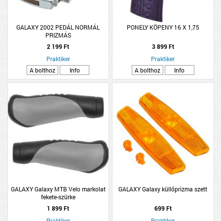
GALAXY 2002 PEDÁL NORMÁL
PONELY KÖPENY 16 X 1,75
PRIZMÁS
2 199 Ft
3 899 Ft
Praktiker
Praktiker
A bolthoz
Info
A bolthoz
Info
GALAXY Galaxy MTB Velo markolat
GALAXY Galaxy küllőprizma szett
fekete-szürke
1 899 Ft
699 Ft
Praktiker
Praktiker