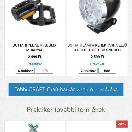
BOTTARI PEDÁL MTB/BMX
BOTTARI LÁMPA KERÉKPÁRRA ELSŐ
MŰANYAG
3 LED RETRO TÖBB SZÍNBEN
2 499 Ft
2 599 Ft
Praktiker
Praktiker
A bolthoz
Info
A bolthoz
Info
Többi CRAFT Craft barkácsszorító... listázása
Praktiker további termékek
-30%