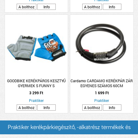
A bolthoz
Info
A bolthoz
Info
GOODBIKE KERÉKPÁROS KESZTYŰ
Cardamo CARDAMO KERÉKPÁR ZÁR
GYERMEK S FUNNY S
EGYENES SZÁMOS 60CM
3 299 Ft
1 699 Ft
Praktiker
Praktiker
A bolthoz
Info
A bolthoz
Info
Praktiker kerékpárkiegészítő, -alkatrész termékek és