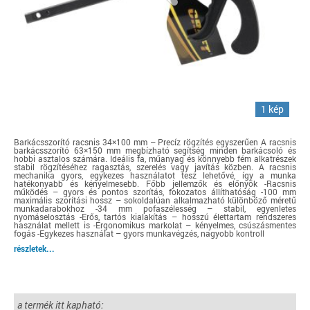
1 kép
Barkácsszorító racsnis 34×100 mm – Precíz rögzítés egyszerűen A racsnis
barkácsszorító 63×150 mm megbízható segítség minden barkácsoló és
hobbi asztalos számára. Ideális fa, műanyag és könnyebb fém alkatrészek
stabil rögzítéséhez ragasztás, szerelés vagy javítás közben. A racsnis
mechanika gyors, egykezes használatot tesz lehetővé, így a munka
hatékonyabb és kényelmesebb. Főbb jellemzők és előnyök -Racsnis
működés – gyors és pontos szorítás, fokozatos állíthatóság -100 mm
maximális szorítási hossz – sokoldalúan alkalmazható különböző méretű
munkadarabokhoz -34 mm pofaszélesség – stabil, egyenletes
nyomáselosztás -Erős, tartós kialakítás – hosszú élettartam rendszeres
használat mellett is -Ergonomikus markolat – kényelmes, csúszásmentes
fogás -Egykezes használat – gyors munkavégzés, nagyobb kontroll
részletek...
a termék itt kapható: