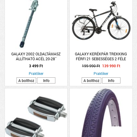
GALAXY 2002 OLDALTÁMASZ
GALAXY KERÉKPÁR TREKKING
ÁLLÍTHATÓ ACÉL 20-28˝
FÉRFI 21 SEBESSÉGES 2 FÉLE
SZÍNBEN
3 499 Ft
199 990 Ft
139 990 Ft
Praktiker
Praktiker
A bolthoz
Info
A bolthoz
Info