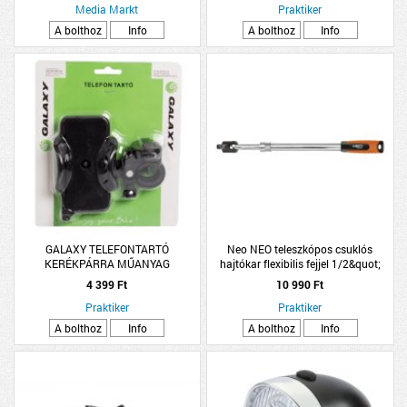
Media Markt
Praktiker
A bolthoz
Info
A bolthoz
Info
GALAXY TELEFONTARTÓ
Neo NEO teleszkópos csuklós
KERÉKPÁRRA MŰANYAG
hajtókar flexibilis fejjel 1/2&quot;
4 399 Ft
10 990 Ft
Praktiker
Praktiker
A bolthoz
Info
A bolthoz
Info