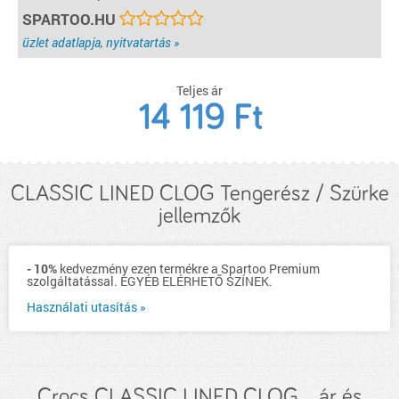
SPARTOO.HU
üzlet adatlapja, nyitvatartás »
Teljes ár
14 119
Ft
CLASSIC LINED CLOG Tengerész / Szürke
jellemzők
- 10%
kedvezmény ezen termékre a Spartoo Premium
szolgáltatással. EGYÉB ELÉRHETŐ SZÍNEK.
Használati utasítás »
Crocs CLASSIC LINED CLOG... ár és