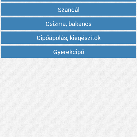
Szandál
Csizma, bakancs
Cipőápolás, kiegészítők
Gyerekcipő