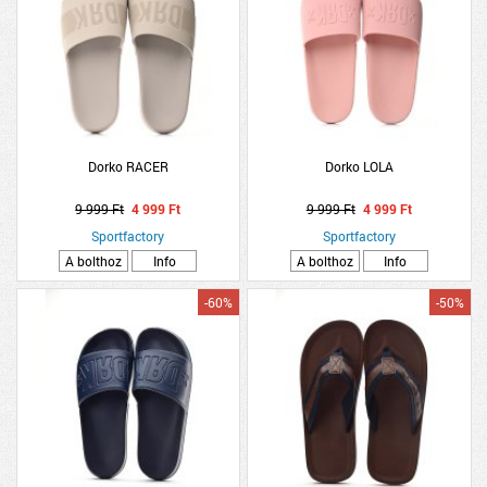
Dorko RACER
Dorko LOLA
9 999 Ft
4 999 Ft
9 999 Ft
4 999 Ft
Sportfactory
Sportfactory
A bolthoz
Info
A bolthoz
Info
-60%
-50%