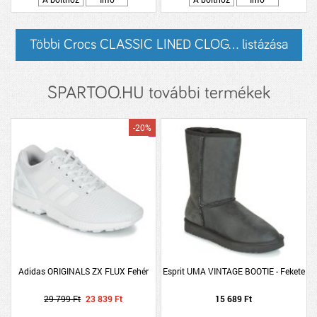
Többi Crocs CLASSIC LINED CLOG... listázása
SPARTOO.HU további termékek
-20%
Adidas ORIGINALS ZX FLUX Fehér
Esprit UMA VINTAGE BOOTIE - Fekete
29 799 Ft
23 839 Ft
15 689 Ft