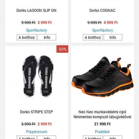
Dorko LAGOON SLIP ON
Dorko COGNAC
9 999 Ft
3 999 Ft
9 999 Ft
4 999 Ft
Sportfactory
Sportfactory
A bolthoz
Info
A bolthoz
Info
-50%
Dorko STRIPE STEP
Neo Neo munkavédelmi cipő
fémmentes kompozit lábujjvédővel
41
5 999 Ft
2 999 Ft
21 990 Ft
Playersroom
Praktiker
A bolthoz
Info
A bolthoz
Info