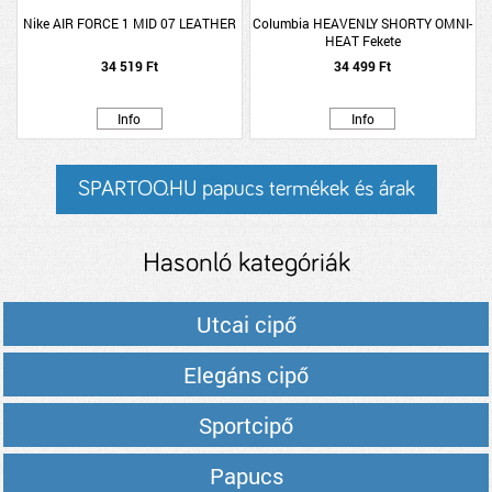
Nike AIR FORCE 1 MID 07 LEATHER
Columbia HEAVENLY SHORTY OMNI-
HEAT Fekete
34 519 Ft
34 499 Ft
Info
Info
SPARTOO.HU papucs termékek és árak
Hasonló kategóriák
Utcai cipő
Elegáns cipő
Sportcipő
Papucs