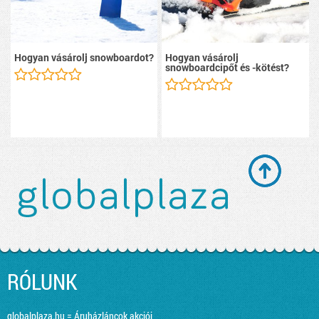
Hogyan vásárolj snowboardot?
Hogyan vásárolj
snowboardcipőt és -kötést?
RÓLUNK
globalplaza.hu = Áruházláncok akciói,