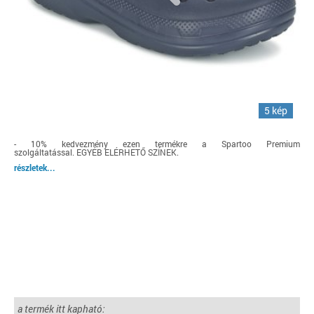
5 kép
- 10%
kedvezmény ezen termékre a Spartoo Premium
szolgáltatással. EGYÉB ELÉRHETŐ SZÍNEK.
részletek...
a termék itt kapható: