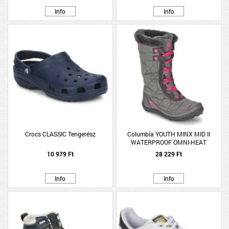
Info
Info
Crocs CLASSIC Tengerész
Columbia YOUTH MINX MID II
WATERPROOF OMNI-HEAT
10 979 Ft
28 229 Ft
Info
Info