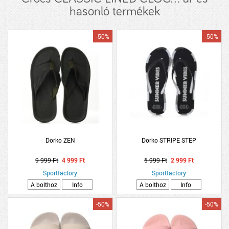
hasonló termékek
-50%
-50%
Dorko ZEN
Dorko STRIPE STEP
9 999 Ft
4 999 Ft
5 999 Ft
2 999 Ft
Sportfactory
Sportfactory
A bolthoz
Info
A bolthoz
Info
-50%
-50%