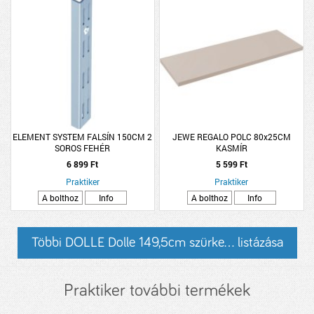
ELEMENT SYSTEM FALSÍN 150CM 2
JEWE REGALO POLC 80x25CM
SOROS FEHÉR
KASMÍR
6 899 Ft
5 599 Ft
Praktiker
Praktiker
A bolthoz
Info
A bolthoz
Info
Többi DOLLE Dolle 149,5cm szürke... listázása
Praktiker további termékek