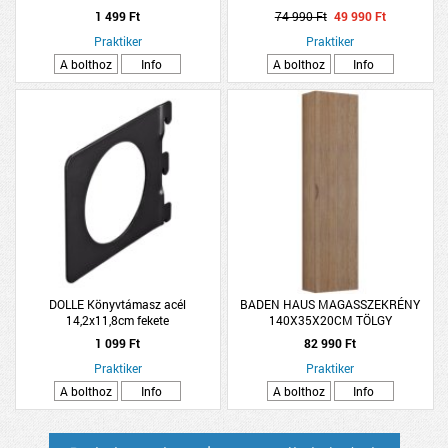
1 499 Ft
74 990 Ft
49 990 Ft
Praktiker
Praktiker
A bolthoz
Info
A bolthoz
Info
DOLLE Könyvtámasz acél
BADEN HAUS MAGASSZEKRÉNY
14,2x11,8cm fekete
140X35X20CM TÖLGY
1 099 Ft
82 990 Ft
Praktiker
Praktiker
A bolthoz
Info
A bolthoz
Info