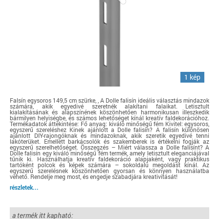
1 kép
Falsín egysoros 149,5 cm szürke, , A Dolle falisín ideális választás mindazok
számára, akik egyedivé szeretnék alakítani falaikat. Letisztult
kialakításának és alapszínének köszönhetően harmonikusan illeszkedik
bármilyen helyiségbe, és számos lehetőséget kínál kreatív faldekorációhoz.
Termékadatok áttekintése: Fő anyag: kiváló minőségű fém Kivitel: egysoros,
egyszerű szereléshez Kinek ajánlott a Dolle falisín? A falisín különösen
ajánlott DIY-rajongóknak és mindazoknak, akik szeretik egyedivé tenni
lakóterüket. Emellett barkácsolók és szakemberek is értékelni fogják az
egyszerű szerelhetőséget. Összegzés – Miért válassza a Dolle falisínt? A
Dolle falisín egy kiváló minőségű fém termék, amely letisztult eleganciájával
tűnik ki. Használhatja kreatív faldekoráció alapjaként, vagy praktikus
tartóként polcok és képek számára – sokoldalú megoldást kínál. Az
egyszerű szerelésnek köszönhetően gyorsan és könnyen használatba
vehető. Rendelje meg most, és engedje szabadjára kreativitását!
részletek...
a termék itt kapható: