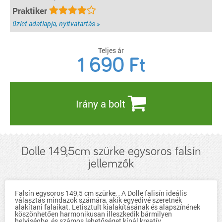
Praktiker
üzlet adatlapja, nyitvatartás »
Teljes ár
1 690
Ft
Irány a bolt
Dolle 149,5cm szürke egysoros falsín
jellemzők
Falsín egysoros 149,5 cm szürke, , A Dolle falisín ideális
választás mindazok számára, akik egyedivé szeretnék
alakítani falaikat. Letisztult kialakításának és alapszínének
köszönhetően harmonikusan illeszkedik bármilyen
helyiségbe, és számos lehetőséget kínál kreatív