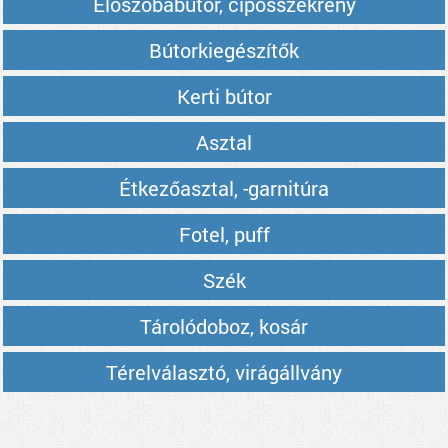
Előszobabútor, cipősszekrény
Bútorkiegészítők
Kerti bútor
Asztal
Étkezőasztal, -garnitúra
Fotel, puff
Szék
Tárolódoboz, kosár
Térelválasztó, virágállvány