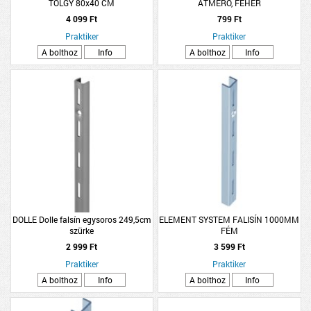
TÖLGY 80x40 CM
ÁTMÉRŐ, FEHÉR
4 099 Ft
799 Ft
Praktiker
Praktiker
A bolthoz
Info
A bolthoz
Info
DOLLE Dolle falsín egysoros 249,5cm
ELEMENT SYSTEM FALISÍN 1000MM
szürke
FÉM
2 999 Ft
3 599 Ft
Praktiker
Praktiker
A bolthoz
Info
A bolthoz
Info