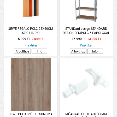
JEWE REGALO POLC 25X60CM
STANDard design STANDARD
SZICILIA DIÓ
DESIGN FÉMPOLC 5 FAPOLCCAL
HORGANYZOTT 180X90X30 CM
5 099 Ft
2 549 Ft
15 990 Ft
13 990 Ft
TEHERBÍRÁS:175 KG/POLC,
Praktiker
ÖSSZTEHERBÍRÁS: 875 KG
Praktiker
A bolthoz
Info
A bolthoz
Info
JEWE POLC SZÜRKE SONOMA
MŰANYAG POLCTARTÓ 7MM