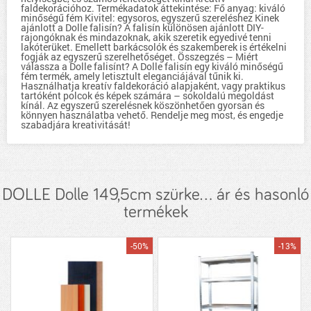
faldekorációhoz. Termékadatok áttekintése: Fő anyag: kiváló
minőségű fém Kivitel: egysoros, egyszerű szereléshez Kinek
ajánlott a Dolle falisín? A falisín különösen ajánlott DIY-
rajongóknak és mindazoknak, akik szeretik egyedivé tenni
lakóterüket. Emellett barkácsolók és szakemberek is értékelni
fogják az egyszerű szerelhetőséget. Összegzés – Miért
válassza a Dolle falisínt? A Dolle falisín egy kiváló minőségű
fém termék, amely letisztult eleganciájával tűnik ki.
Használhatja kreatív faldekoráció alapjaként, vagy praktikus
tartóként polcok és képek számára – sokoldalú megoldást
kínál. Az egyszerű szerelésnek köszönhetően gyorsan és
könnyen használatba vehető. Rendelje meg most, és engedje
szabadjára kreativitását!
DOLLE Dolle 149,5cm szürke... ár és hasonló
termékek
-50%
-13%