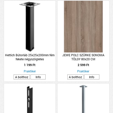
Hettich Bútorláb 25x25x200mm fém
JEWE POLC SZÜRKE SONOMA
fekete négyszögletes
TÖLGY 80x20 CM
1 199 Ft
2 599 Ft
Praktiker
Praktiker
A bolthoz
Info
A bolthoz
Info