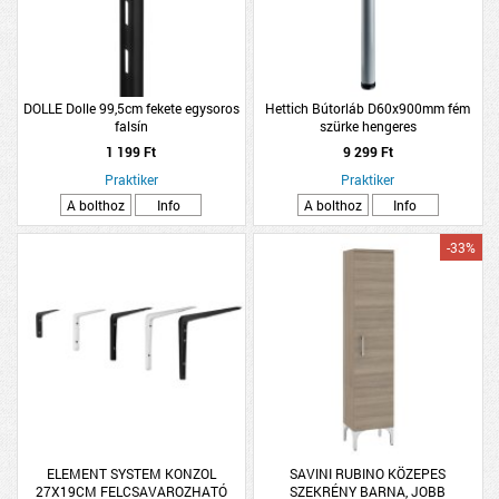
DOLLE Dolle 99,5cm fekete egysoros
Hettich Bútorláb D60x900mm fém
falsín
szürke hengeres
1 199 Ft
9 299 Ft
Praktiker
Praktiker
A bolthoz
Info
A bolthoz
Info
-33%
ELEMENT SYSTEM KONZOL
SAVINI RUBINO KÖZEPES
27X19CM FELCSAVAROZHATÓ
SZEKRÉNY BARNA, JOBB