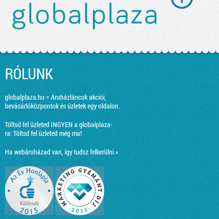
RÓLUNK
globalplaza.hu = Áruházláncok akciói,
bevásárlóközpontok és üzletek egy oldalon.
Töltsd fel üzleted INGYEN a globalplaza-
ra:
Töltsd fel üzleted még ma!
Ha webáruházad van, így tudsz felkerülni »