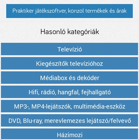
Praktiker játékszoftver, konzol termékek és árak
Hasonló kategóriák
Televízió
Kiegészítők televízióhoz
Médiabox és dekóder
Hifi, rádió, hangfal, fejhallgató
MP3-, MP4-lejátszók, multimédia-eszköz
DVD, Blu-ray, merevlemezes lejátszó/felvevő
Házimozi