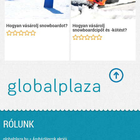
Hogyan vásárolj snowboardot?
Hogyan vásárolj
snowboardcipőt és -kötést?
RÓLUNK
globalplaza.hu = Áruházláncok akciói,