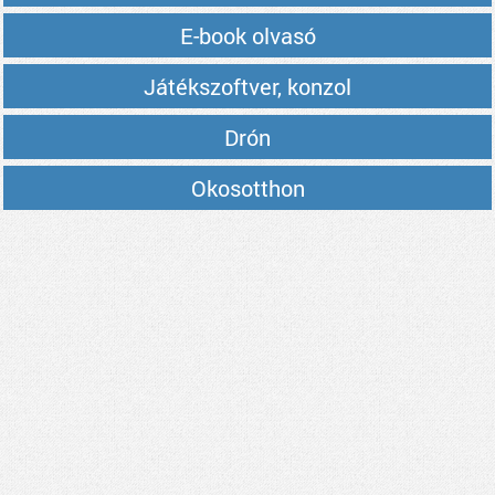
E-book olvasó
Játékszoftver, konzol
Drón
Okosotthon