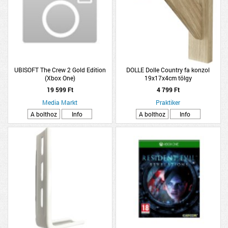
UBISOFT The Crew 2 Gold Edition
DOLLE Dolle Country fa konzol
(Xbox One)
19x17x4cm tölgy
19 599 Ft
4 799 Ft
Media Markt
Praktiker
A bolthoz
Info
A bolthoz
Info