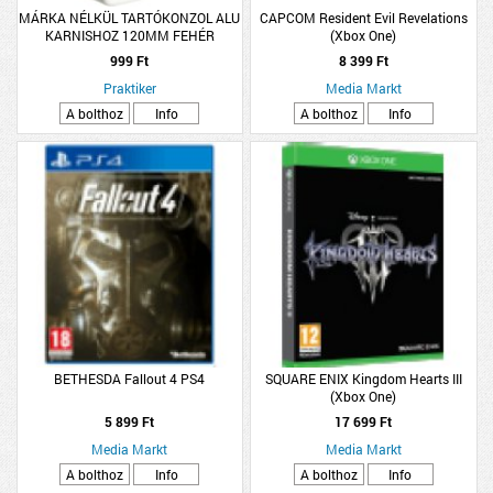
MÁRKA NÉLKÜL TARTÓKONZOL ALU
CAPCOM Resident Evil Revelations
KARNISHOZ 120MM FEHÉR
(Xbox One)
999 Ft
8 399 Ft
Praktiker
Media Markt
A bolthoz
Info
A bolthoz
Info
BETHESDA Fallout 4 PS4
SQUARE ENIX Kingdom Hearts III
(Xbox One)
5 899 Ft
17 699 Ft
Media Markt
Media Markt
A bolthoz
Info
A bolthoz
Info