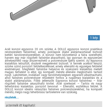
1 kép
Acél konzol egysoros 20 cm szürke, A DOLLE egysoros konzol praktikus
rendszerelem falisínhez, amely polclapok stabil alátámasztását biztosít
beltéri tárolórendszerekben. A konzol nem közvetlenül a falra szerelhető,
hanem egy már rögzített falisínbe akasztható, így gyorsan és egyszerűen
áthelyezhető vagy átszervezhető a polcrendszer igény szerint. Az egysoros
kialakítás letisztult, diszkrét megjelenést biztosít. A termék acélból készül,
szürke színű porszórt felületkezeléssel, amely ellenálló és egységes felületet
eredményez. Megfelelő falisínbe helyezve és szakszerű kialakítás mellett
magas terhelést is elbír, így kompakt mérete ellenére megbízható tartást
nyújt. Lakótérben, irodában vagy tárolóhelyiségben egyaránt alkalmazható,
ahol falisínes polcrendszer részeként fontos a rugalmas kialakítás és a
stabil alátámasztás. Főbb jellemzők Egysoros konzol falisínhez – Már
rögzített falisínbe akasztható kivitel. Acél szerkezet – Tartós és nagy
teherbírású kialakítás. porszórt bevonat – Ellenálló, esztétikus felület. A
DOLLE konzol ideális választás falisínes polcrendszerekhez, ha kompakt
méretű, mégis nagy teherbírású tartóelemre van szükség.
részletek...
a termék itt kapható: