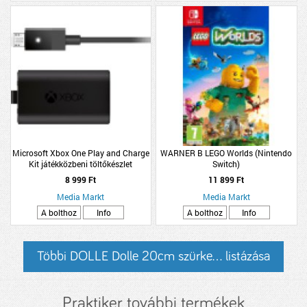
Microsoft Xbox One Play and Charge
WARNER B LEGO Worlds (Nintendo
Kit játékközbeni töltőkészlet
Switch)
8 999 Ft
11 899 Ft
Media Markt
Media Markt
A bolthoz
Info
A bolthoz
Info
Többi DOLLE Dolle 20cm szürke... listázása
Praktiker további termékek