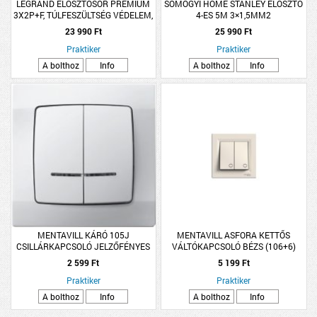
LEGRAND ELOSZTÓSOR PRÉMIUM
SOMOGYI HOME STANLEY ELOSZTÓ
3X2P+F, TÚLFESZÜLTSÉG VÉDELEM,
4-ES 5M 3×1,5MM2
USB-A + USB-C, 1,5 MÉTER VEZETÉK,
23 990 Ft
25 990 Ft
FEHÉR
Praktiker
Praktiker
A bolthoz
Info
A bolthoz
Info
MENTAVILL KÁRÓ 105J
MENTAVILL ASFORA KETTŐS
CSILLÁRKAPCSOLÓ JELZŐFÉNYES
VÁLTÓKAPCSOLÓ BÉZS (106+6)
FEHÉR
2 599 Ft
5 199 Ft
Praktiker
Praktiker
A bolthoz
Info
A bolthoz
Info