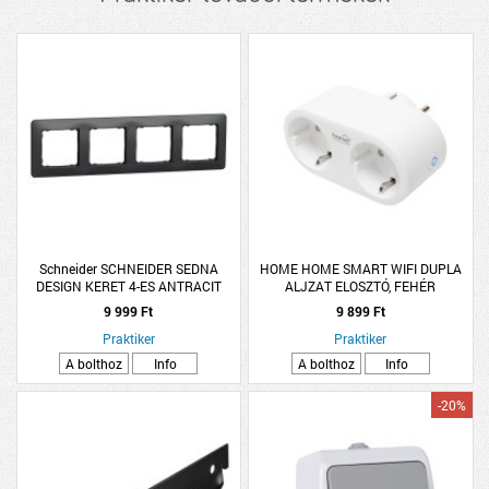
Schneider SCHNEIDER SEDNA
HOME HOME SMART WIFI DUPLA
DESIGN KERET 4-ES ANTRACIT
ALJZAT ELOSZTÓ, FEHÉR
9 999 Ft
9 899 Ft
Praktiker
Praktiker
A bolthoz
Info
A bolthoz
Info
-20%