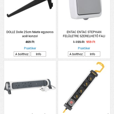
DOLLE Dolle 25cm fekete egysoros
ENTAC ENTAC STEPHAN
acél konzol
FELÜLETRE SZERELHETŐ FALI
KAPCSOLÓ EGYPÓLUSÚ IP54
469 Ft
1 199 Ft
959 Ft
SZÜRKE-FEHÉR
Praktiker
Praktiker
A bolthoz
Info
A bolthoz
Info