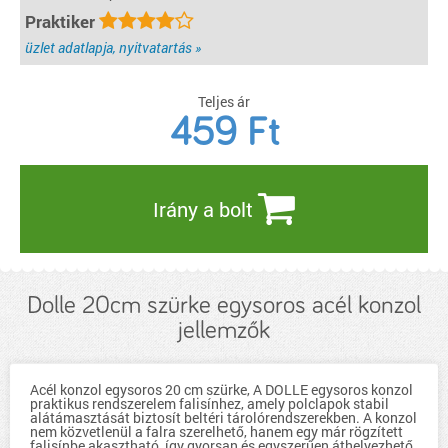
Praktiker
üzlet adatlapja, nyitvatartás »
Teljes ár
459
Ft
Irány a bolt
Dolle 20cm szürke egysoros acél konzol
jellemzők
Acél konzol egysoros 20 cm szürke, A DOLLE egysoros konzol
praktikus rendszerelem falisínhez, amely polclapok stabil
alátámasztását biztosít beltéri tárolórendszerekben. A konzol
nem közvetlenül a falra szerelhető, hanem egy már rögzített
falisínbe akasztható, így gyorsan és egyszerűen áthelyezhető