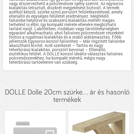
vagy átszervezhető a polcrendszer igény szerint. Az egysoros
kialakítás letisztult, diszkrét megjelenést biztosít. A termék
acélból készül, szürke színű porszórt felületkezeléssel, amely
ellenálló és egységes felületet eredményez. Megfelelő
falisínbe helyezve és szakszerű kialakítás mellett magas
terhelést is elbír, így kompakt mérete ellenére megbízható
tartást nyújt. Lakótérben, irodában vagy tárolóhelyiségben
egyaránt alkalmazható, ahol falisínes polcrendszer részeként
fontos a rugalmas kialakítás és a stabil alátámasztás. Főbb
jellemzők Egysoros konzol falisínhez – Már rögzített falisínbe
akasztható kivitel. Acél szerkezet – Tartós és nagy
teherbírású kialakítás. porszórt bevonat – Ellenálló,
esztétikus felület. A DOLLE konzol ideális választás falisínes
polcrendszerekhez, ha kompakt méretű, mégis nagy
teherbírású tartóelemre van szükség.
DOLLE Dolle 20cm szürke... ár és hasonló
termékek