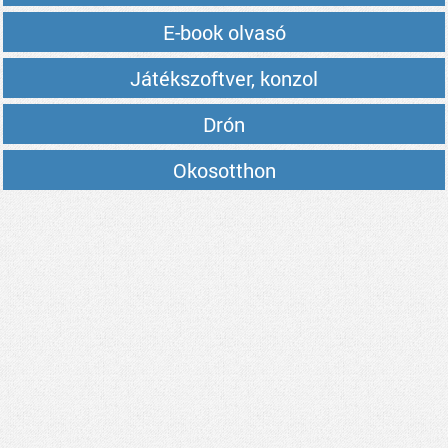
E-book olvasó
Játékszoftver, konzol
Drón
Okosotthon