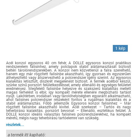
1 kép
Acél konzol egysoros 40 cm fehér, A DOLLE egysoros konzol praktikus
rendszerelem falisínhez, amely polclapok stabil alátámasztását biztosít
beltéri tárolórendszerekben. A konzol nem közvetlenül a falra szerelhető,
hanem egy már rögzített falisínbe akasztható, így gyorsan és egyszerűen
áthelyezhető vagy átszervezhető a polcrendszer igény szerint. Az egysoros
kialakítás letisztult, diszkrét megjelenést biztosít. A termék acélból készül,
szürke színű porszórt felületkezeléssel, amely ellenálló és egységes felületet
eredményez. Megfelelő falisínbe helyezve és szakszerű kialakítás mellett
magas terhelést is elbír, így kompakt mérete ellenére megbízható tartást
nyújt. Lakótérben, irodában vagy tárolóhelyiségben egyaránt alkalmazható,
ahol falisínes polcrendszer részeként fontos a rugalmas kialakítás és a
stabil alátámasztás. Főbb jellemzők Egysoros konzol falisínhez – Már
rögzített falisínbe akasztható kivitel. Acél szerkezet – Tartós és nagy
teherbírású kialakítás. porszórt bevonat – Ellenálló, esztétikus felület. A
DOLLE konzol ideális választás falisínes polcrendszerekhez, ha kompakt
méretű, mégis nagy teherbírású tartóelemre van szükség.
részletek...
a termék itt kapható: