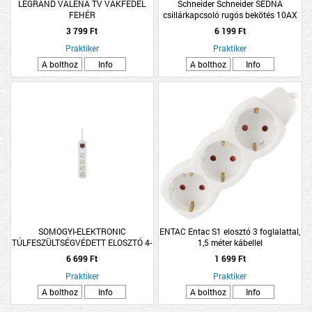
LEGRAND VALENA TV VAKFEDÉL
Schneider Schneider SEDNA
FEHÉR
csillárkapcsoló rugós bekötés 10AX
alumínium
3 799 Ft
6 199 Ft
Praktiker
Praktiker
A bolthoz
Info
A bolthoz
Info
SOMOGYI-ELEKTRONIC
ENTAC Entac S1 elosztó 3 foglalattal,
TÚLFESZÜLTSÉGVÉDETT ELOSZTÓ 4-
1,5 méter kábellel
S
6 699 Ft
1 699 Ft
Praktiker
Praktiker
A bolthoz
Info
A bolthoz
Info