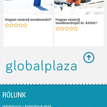
Hogyan vásárolj snowboardot?
Hogyan vásárolj
snowboardcipőt és -kötést?
RÓLUNK
globalplaza.hu = Áruházláncok akciói,