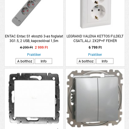
ENTAC Entac S1 elosztó 3-as foglalat
LEGRAND VALENA KETTOS F\LDELT
3G1.5, 2 USB, kapcsolóval 1,5m
CSATL.ALJ. 2X2P+F FEHÉR
szürke
KOMPLETT
4 299 Ft
2 999 Ft
6 799 Ft
Praktiker
Praktiker
A bolthoz
Info
A bolthoz
Info