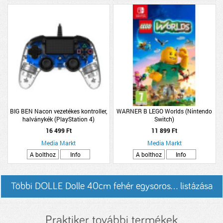
BIG BEN Nacon vezetékes kontroller,
WARNER B LEGO Worlds (Nintendo
halványkék (PlayStation 4)
Switch)
16 499 Ft
11 899 Ft
Media Markt
Media Markt
A bolthoz
Info
A bolthoz
Info
Többi DOLLE Dolle 40cm fehér egysoros... listázása
Praktiker további termékek