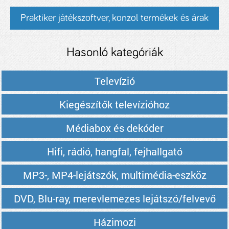
Praktiker játékszoftver, konzol termékek és árak
Hasonló kategóriák
Televízió
Kiegészítők televízióhoz
Médiabox és dekóder
Hifi, rádió, hangfal, fejhallgató
MP3-, MP4-lejátszók, multimédia-eszköz
DVD, Blu-ray, merevlemezes lejátszó/felvevő
Házimozi