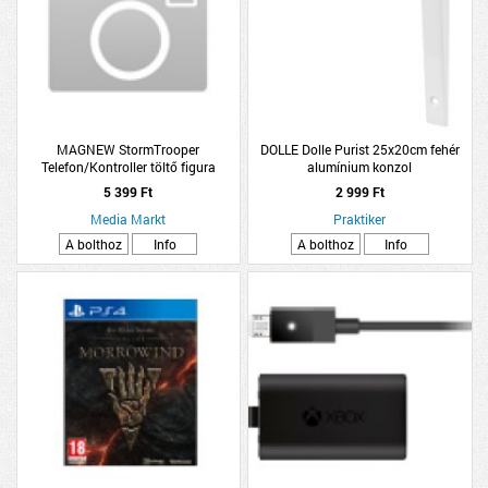
MAGNEW StormTrooper
DOLLE Dolle Purist 25x20cm fehér
Telefon/Kontroller töltő figura
alumínium konzol
5 399 Ft
2 999 Ft
Media Markt
Praktiker
A bolthoz
Info
A bolthoz
Info