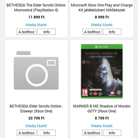
BETHESDA The Elder Scrolls Online:
Microsoft Xbox One Play and Charge
Morrowind (PlayStation 4)
Kit játékközbeni töltőkészlet
11 899 Ft
8 999 Ft
Media Markt
Media Markt
A bolthoz
Info
A bolthoz
Info
BETHESDA Elder Scrolls Online -
WARNER B ME Shadow of Mordor
Elsweyr (Xbox One)
GOTY (Xbox One)
20 799 Ft
8 799 Ft
Media Markt
Media Markt
A bolthoz
Info
A bolthoz
Info