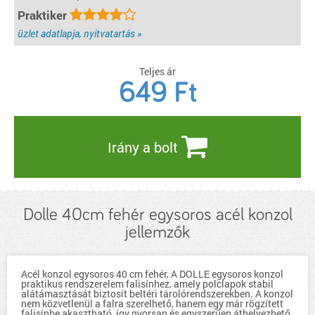
Praktiker
üzlet adatlapja, nyitvatartás »
Teljes ár
649
Ft
Irány a bolt
Dolle 40cm fehér egysoros acél konzol
jellemzők
Acél konzol egysoros 40 cm fehér, A DOLLE egysoros konzol
praktikus rendszerelem falisínhez, amely polclapok stabil
alátámasztását biztosít beltéri tárolórendszerekben. A konzol
nem közvetlenül a falra szerelhető, hanem egy már rögzített
falisínbe akasztható, így gyorsan és egyszerűen áthelyezhető