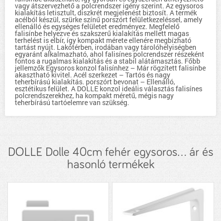
vagy átszervezhető a polcrendszer igény szerint. Az egysoros
kialakítás letisztult, diszkrét megjelenést biztosít. A termék
acélból készül, szürke színű porszórt felületkezeléssel, amely
ellenálló és egységes felületet eredményez. Megfelelő
falisínbe helyezve és szakszerű kialakítás mellett magas
terhelést is elbír, így kompakt mérete ellenére megbízható
tartást nyújt. Lakótérben, irodában vagy tárolóhelyiségben
egyaránt alkalmazható, ahol falisínes polcrendszer részeként
fontos a rugalmas kialakítás és a stabil alátámasztás. Főbb
jellemzők Egysoros konzol falisínhez – Már rögzített falisínbe
akasztható kivitel. Acél szerkezet – Tartós és nagy
teherbírású kialakítás. porszórt bevonat – Ellenálló,
esztétikus felület. A DOLLE konzol ideális választás falisínes
polcrendszerekhez, ha kompakt méretű, mégis nagy
teherbírású tartóelemre van szükség.
DOLLE Dolle 40cm fehér egysoros... ár és
hasonló termékek