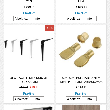
fehér
FÉM
1 099 Ft
6 599 Ft
Praktiker
Praktiker
A bolthoz
Info
A bolthoz
Info
-50%
JEWE ACÉLLEMEZ-KONZOL
SUKI SUKI POLCTARTÓ 7MM
150X200MM
HÜVELLYEL 8MM 12DB/CSOMAG
519 Ft
259 Ft
2 199 Ft
Praktiker
Praktiker
A bolthoz
Info
A bolthoz
Info