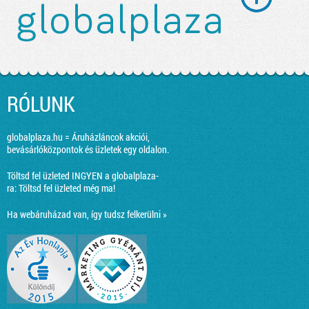
RÓLUNK
globalplaza.hu = Áruházláncok akciói,
bevásárlóközpontok és üzletek egy oldalon.
Töltsd fel üzleted INGYEN a globalplaza-
ra:
Töltsd fel üzleted még ma!
Ha webáruházad van, így tudsz felkerülni »