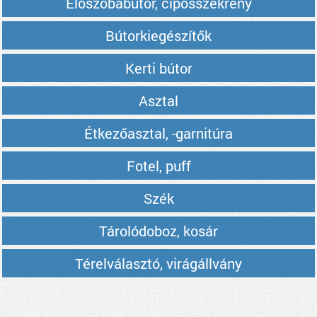
Előszobabútor, cipősszekrény
Bútorkiegészítők
Kerti bútor
Asztal
Étkezőasztal, -garnitúra
Fotel, puff
Szék
Tárolódoboz, kosár
Térelválasztó, virágállvány