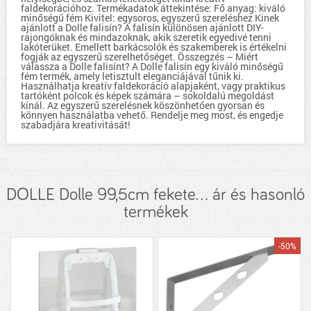
faldekorációhoz. Termékadatok áttekintése: Fő anyag: kiváló
minőségű fém Kivitel: egysoros, egyszerű szereléshez Kinek
ajánlott a Dolle falisín? A falisín különösen ajánlott DIY-
rajongóknak és mindazoknak, akik szeretik egyedivé tenni
lakóterüket. Emellett barkácsolók és szakemberek is értékelni
fogják az egyszerű szerelhetőséget. Összegzés – Miért
válassza a Dolle falisínt? A Dolle falisín egy kiváló minőségű
fém termék, amely letisztult eleganciájával tűnik ki.
Használhatja kreatív faldekoráció alapjaként, vagy praktikus
tartóként polcok és képek számára – sokoldalú megoldást
kínál. Az egyszerű szerelésnek köszönhetően gyorsan és
könnyen használatba vehető. Rendelje meg most, és engedje
szabadjára kreativitását!
DOLLE Dolle 99,5cm fekete... ár és hasonló
termékek
-50%