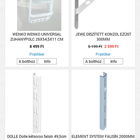
WENKO WENKO UNIVERSAL
JEWE DÍSZÍTETT KONZOL EZÜST
ZUHANYPOLC 26X54,5X11 CM
300MM
8 499 Ft
5 199 Ft
2 599 Ft
Praktiker
Praktiker
A bolthoz
Info
A bolthoz
Info
DOLLE Dolle kétsoros falsín 49,5cm
ELEMENT SYSTEM FALISÍN 2000MM