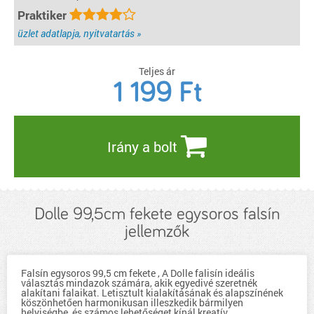
Praktiker
üzlet adatlapja, nyitvatartás »
Teljes ár
1 199
Ft
Irány a bolt
Dolle 99,5cm fekete egysoros falsín
jellemzők
Falsín egysoros 99,5 cm fekete , A Dolle falisín ideális
választás mindazok számára, akik egyedivé szeretnék
alakítani falaikat. Letisztult kialakításának és alapszínének
köszönhetően harmonikusan illeszkedik bármilyen
helyiségbe, és számos lehetőséget kínál kreatív