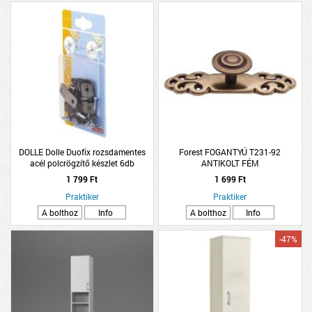
DOLLE Dolle Duofix rozsdamentes
Forest FOGANTYÚ T231-92
acél polcrögzítő készlet 6db
ANTIKOLT FÉM
1 799 Ft
1 699 Ft
Praktiker
Praktiker
A bolthoz
Info
A bolthoz
Info
-47%