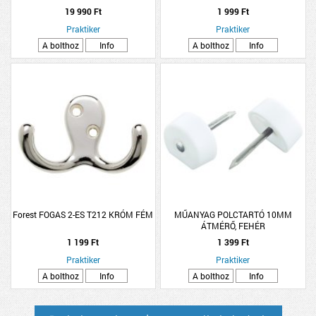
38,5X8,5X14,5CM, ÁTTETSZŐ-KRÓM
19 990 Ft
1 999 Ft
SZÍNŰ
Praktiker
Praktiker
A bolthoz
Info
A bolthoz
Info
Forest FOGAS 2-ES T212 KRÓM FÉM
MŰANYAG POLCTARTÓ 10MM
ÁTMÉRŐ, FEHÉR
1 199 Ft
1 399 Ft
Praktiker
Praktiker
A bolthoz
Info
A bolthoz
Info