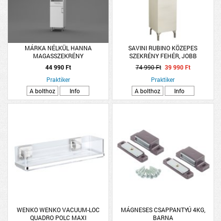
MÁRKA NÉLKÜL HANNA
SAVINI RUBINO KÖZEPES
MAGASSZEKRÉNY
SZEKRÉNY FEHÉR, JOBB
31,5X180X33,5CM, FEHÉR, 2
44 990 Ft
74 990 Ft
39 990 Ft
AJTÓVAL, 1 FIÓKKAL
Praktiker
Praktiker
A bolthoz
Info
A bolthoz
Info
WENKO WENKO VACUUM-LOC
MÁGNESES CSAPPANTYÚ 4KG,
QUADRO POLC MAXI
BARNA