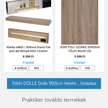
Márka nélkül / Without brand Fali
JEWE POLC SZÜRKE SONOMA
polc led fénnyel 60x12,5x4cm
TÖLGY 80x30 CM
világosbarna fa
6 299 Ft
3 599 Ft
Praktiker
Praktiker
A bolthoz
Info
A bolthoz
Info
Többi DOLLE Dolle 99,5cm fekete... listázása
Praktiker további termékek