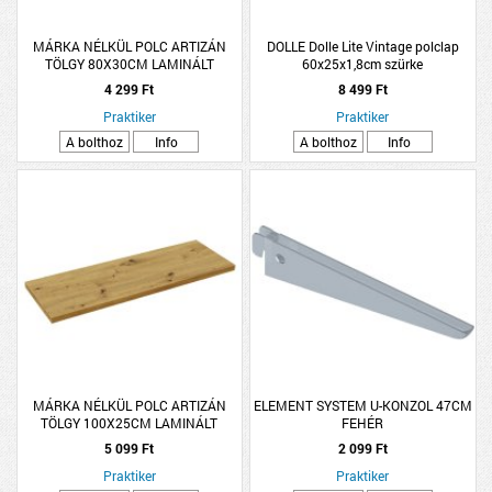
MÁRKA NÉLKÜL POLC ARTIZÁN
DOLLE Dolle Lite Vintage polclap
TÖLGY 80X30CM LAMINÁLT
60x25x1,8cm szürke
4 299 Ft
8 499 Ft
Praktiker
Praktiker
A bolthoz
Info
A bolthoz
Info
MÁRKA NÉLKÜL POLC ARTIZÁN
ELEMENT SYSTEM U-KONZOL 47CM
TÖLGY 100X25CM LAMINÁLT
FEHÉR
5 099 Ft
2 099 Ft
Praktiker
Praktiker