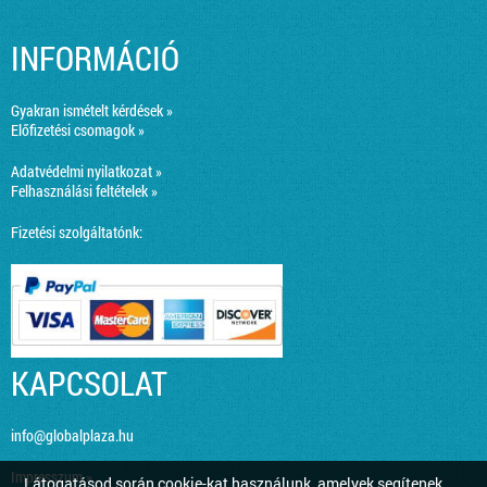
INFORMÁCIÓ
Gyakran ismételt kérdések »
Előfizetési csomagok »
Adatvédelmi nyilatkozat »
Felhasználási feltételek »
Fizetési szolgáltatónk:
KAPCSOLAT
info@globalplaza.hu
Impresszum »
Látogatásod során cookie-kat használunk, amelyek segítenek