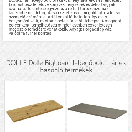
BOARD fali lebegő polc praktikus, helytakarékos és rendezett
tárolást tesz lehetővé könyvek, fényképek és dekortárgyak
számára. Telepítése egyszerű, a rejtett tartókonzolnak
köszönhetően felfogatása esztétikusan megoldható: a külső
szemlélő számára a tartókonzol láthatatlan, így azt a
benyomást kelti, mintha a polc a fal előtt lebegne. A megadott
polconkénti terhelhetőség minden esetben egyenletesen
megoszló terhelésre vonatkozik. Anyag: Forgácslap váz,
valódi fa furnér borítás
DOLLE Dolle Bigboard lebegőpolc... ár és
hasonló termékek