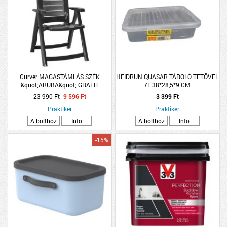
Curver MAGASTÁMLÁS SZÉK
HEIDRUN QUASAR TÁROLÓ TETŐVEL
&quot;ARUBA&quot; GRAFIT
7L 38*28,5*9 CM
23 990 Ft
9 596 Ft
3 399 Ft
Praktiker
Praktiker
A bolthoz
Info
A bolthoz
Info
-15%