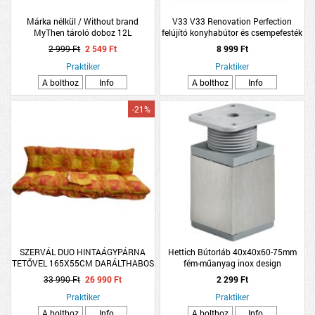
Márka nélkül / Without brand
V33 V33 Renovation Perfection
MyThen tároló doboz 12L
felújító konyhabútor és csempefesték
17,7x26,5x39,5cm kék-fekete
0,75l, fekete
2 999 Ft
2 549 Ft
8 999 Ft
műanyag
Praktiker
Praktiker
A bolthoz
Info
A bolthoz
Info
-21%
SZERVÁL DUO HINTAÁGYPÁRNA
Hettich Bútorláb 40x40x60-75mm
TETŐVEL 165X55CM DARÁLTHABOS
fém-műanyag inox design
négyszögletes
33 990 Ft
26 990 Ft
2 299 Ft
Praktiker
Praktiker
A bolthoz
Info
A bolthoz
Info