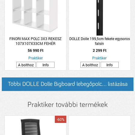
FINORI MAX POLC 3X3 REKESZ
DOLLE Dolle 199,5cm fekete egysoros
107X107X33CM FEHÉR
falsín
56 990 Ft
2 299 Ft
Praktiker
Praktiker
A bolthoz
Info
A bolthoz
Info
Többi DOLLE Dolle Bigboard lebegőpolc... listázása
Praktiker további termékek
-60%