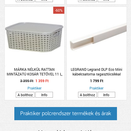
-60%
MÁRKA NÉLKÜL RATTAN
LEGRAND Legrand DLP Eco Mini
MINTÁZATÚ KOSÁR TETŐVEL 11 L,
kábelcsatorna ragasztócsíkkal
BÉZS
20x12mm 2m fehér
3 399 Ft
1 359 Ft
1 799 Ft
Praktiker
Praktiker
A bolthoz
Info
A bolthoz
Info
Praktiker polcrendszer termékek és árak