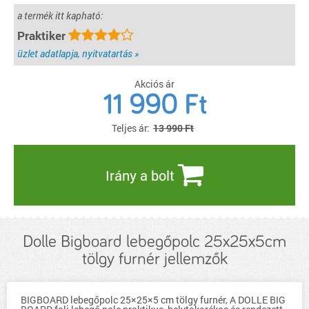
a termék itt kapható:
Praktiker
üzlet adatlapja, nyitvatartás »
Akciós ár
11 990
Ft
Teljes ár:
13 990 Ft
Irány a bolt
Dolle Bigboard lebegőpolc 25x25x5cm
tölgy furnér jellemzők
BIGBOARD lebegőpolc 25×25×5 cm tölgy furnér, A DOLLE BIG