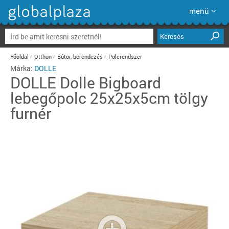
menü
Keresés
Főoldal
Otthon
Bútor, berendezés
Polcrendszer
Márka:
DOLLE
DOLLE
Dolle Bigboard
lebegőpolc 25x25x5cm tölgy
furnér