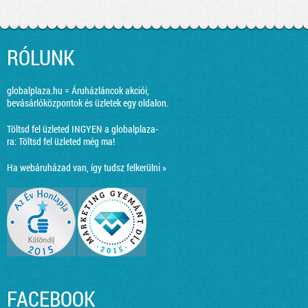
RÓLUNK
globalplaza.hu = Áruházláncok akciói,
bevásárlóközpontok és üzletek egy oldalon.
Töltsd fel üzleted INGYEN a globalplaza-
ra:
Töltsd fel üzleted még ma!
Ha webáruházad van, így tudsz felkerülni »
FACEBOOK