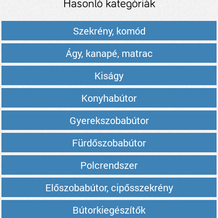
Hasonló kategóriák
Szekrény, komód
Ágy, kanapé, matrac
Kiságy
Konyhabútor
Gyerekszobabútor
Fürdőszobabútor
Polcrendszer
Előszobabútor, cipősszekrény
Bútorkiegészítők