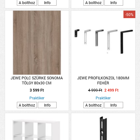
A bolthoz
Info
A bolthoz
Info
-50%
JEWE POLC SZÜRKE SONOMA
JEWE PROFILKONZOL 180MM
TÖLGY 80x30 CM
FEHÉR
3 599 Ft
4 999 Ft
2 499 Ft
Praktiker
Praktiker
A bolthoz
Info
A bolthoz
Info