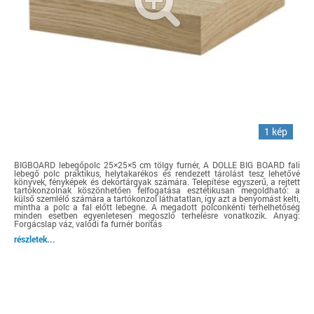
1 kép
BIGBOARD lebegőpolc 25×25×5 cm tölgy furnér, A DOLLE BIG BOARD fali
lebegő polc praktikus, helytakarékos és rendezett tárolást tesz lehetővé
könyvek, fényképek és dekortárgyak számára. Telepítése egyszerű, a rejtett
tartókonzolnak köszönhetően felfogatása esztétikusan megoldható: a
külső szemlélő számára a tartókonzol láthatatlan, így azt a benyomást kelti,
mintha a polc a fal előtt lebegne. A megadott polconkénti terhelhetőség
minden esetben egyenletesen megoszló terhelésre vonatkozik. Anyag:
Forgácslap váz, valódi fa furnér borítás
részletek...