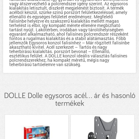
vagy átszervezhető a polcrendszer igény szerint. Az egysoros
kialakítás letisztult, diszkrét megjelenést biztosít. A termék
acélból készül, szürke színű porszórt felületkezeléssel, amely
ellenálló és egységes felületet eredményez. Megfelelő
falisínbe helyezve és szakszerű kialakítás mellett magas
terhelést is elbír, így kompakt mérete ellenére megbízható
tartást nyújt. Lakótérben, irodában vagy tárolóhelyiségben
egyaránt alkalmazható, ahol falisínes polcrendszer részeként
fontos a rugalmas kialakítás és a stabil alátámasztás. Főbb
jellemzők Egysoros konzol falisínhez – Már rögzített falisínbe
akasztható kivitel. Acél szerkezet – Tartós és nagy
teherbírású kialakítás. porszórt bevonat – Ellenálló,
esztétikus felület. A DOLLE konzol ideális választás falisínes
polcrendszerekhez, ha kompakt méretű, mégis nagy
teherbírású tartóelemre van szükség.
DOLLE Dolle egysoros acél... ár és hasonló
termékek