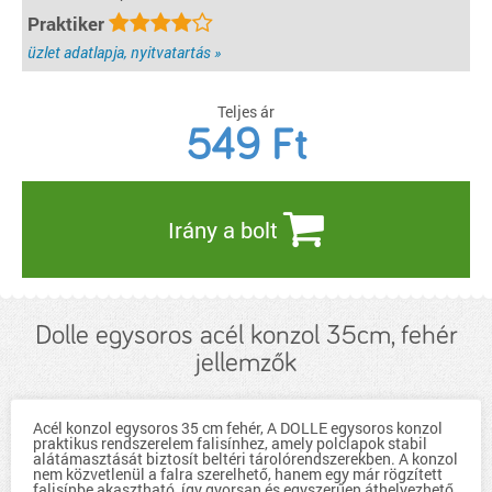
Praktiker
üzlet adatlapja, nyitvatartás »
Teljes ár
549
Ft
Irány a bolt
Dolle egysoros acél konzol 35cm, fehér
jellemzők
Acél konzol egysoros 35 cm fehér, A DOLLE egysoros konzol
praktikus rendszerelem falisínhez, amely polclapok stabil
alátámasztását biztosít beltéri tárolórendszerekben. A konzol
nem közvetlenül a falra szerelhető, hanem egy már rögzített
falisínbe akasztható, így gyorsan és egyszerűen áthelyezhető