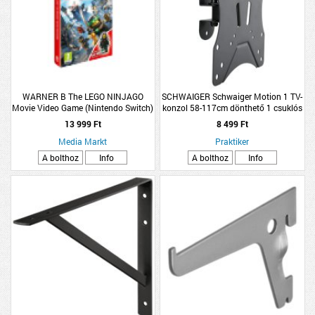
WARNER B The LEGO NINJAGO
SCHWAIGER Schwaiger Motion 1 TV-
Movie Video Game (Nintendo Switch)
konzol 58-117cm dönthető 1 csuklós
max.25kg, 23&quot;-46&quot;
13 999 Ft
8 499 Ft
Media Markt
Praktiker
A bolthoz
Info
A bolthoz
Info