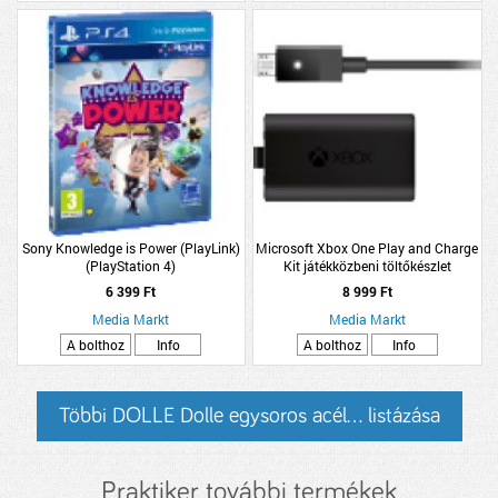
Sony Knowledge is Power (PlayLink)
Microsoft Xbox One Play and Charge
(PlayStation 4)
Kit játékközbeni töltőkészlet
6 399 Ft
8 999 Ft
Media Markt
Media Markt
A bolthoz
Info
A bolthoz
Info
Többi DOLLE Dolle egysoros acél... listázása
Praktiker további termékek