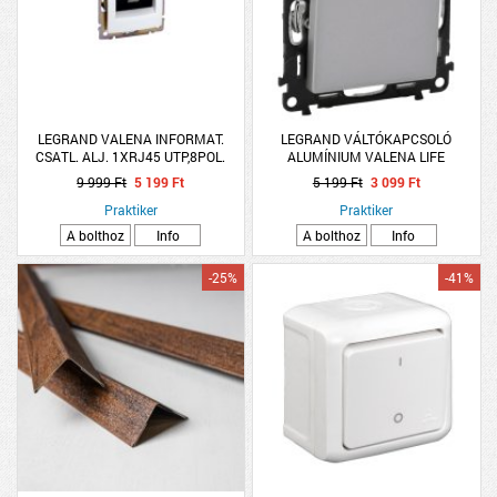
LEGRAND VALENA INFORMAT.
LEGRAND VÁLTÓKAPCSOLÓ
CSATL. ALJ. 1XRJ45 UTP,8POL.
ALUMÍNIUM VALENA LIFE
CAT5E FEHÉR, BILL.+MECH.
9 999 Ft
5 199 Ft
5 199 Ft
3 099 Ft
Praktiker
Praktiker
A bolthoz
Info
A bolthoz
Info
-25%
-41%