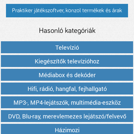
Praktiker játékszoftver, konzol termékek és árak
Hasonló kategóriák
Televízió
Kiegészítők televízióhoz
Médiabox és dekóder
Hifi, rádió, hangfal, fejhallgató
MP3-, MP4-lejátszók, multimédia-eszköz
DVD, Blu-ray, merevlemezes lejátszó/felvevő
Házimozi