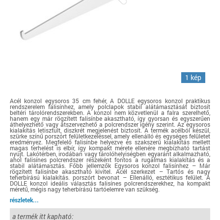
1 kép
Acél konzol egysoros 35 cm fehér, A DOLLE egysoros konzol praktikus
rendszerelem falisínhez, amely polclapok stabil alátámasztását biztosít
beltéri tárolórendszerekben. A konzol nem közvetlenül a falra szerelhető,
hanem egy már rögzített falisínbe akasztható, így gyorsan és egyszerűen
áthelyezhető vagy átszervezhető a polcrendszer igény szerint. Az egysoros
kialakítás letisztult, diszkrét megjelenést biztosít. A termék acélból készül,
szürke színű porszórt felületkezeléssel, amely ellenálló és egységes felületet
eredményez. Megfelelő falisínbe helyezve és szakszerű kialakítás mellett
magas terhelést is elbír, így kompakt mérete ellenére megbízható tartást
nyújt. Lakótérben, irodában vagy tárolóhelyiségben egyaránt alkalmazható,
ahol falisínes polcrendszer részeként fontos a rugalmas kialakítás és a
stabil alátámasztás. Főbb jellemzők Egysoros konzol falisínhez – Már
rögzített falisínbe akasztható kivitel. Acél szerkezet – Tartós és nagy
teherbírású kialakítás. porszórt bevonat – Ellenálló, esztétikus felület. A
DOLLE konzol ideális választás falisínes polcrendszerekhez, ha kompakt
méretű, mégis nagy teherbírású tartóelemre van szükség.
részletek...
a termék itt kapható: