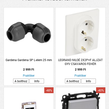
Gardena Gardena SP L-elem 25 mm
LEGRAND NILOÉ 2X2P+F ALJZAT
GYV CSAVAROS FEHÉR
2 999 Ft
2 999 Ft
Praktiker
Praktiker
A bolthoz
Info
A bolthoz
Info
-48%
-40%