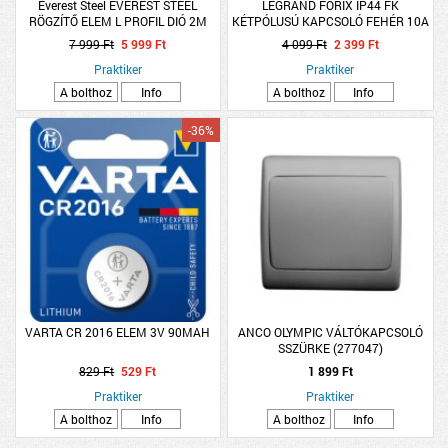
Everest Steel EVEREST STEEL
LEGRAND FORIX IP44 FK
RÖGZÍTŐ ELEM L PROFIL DIÓ 2M
KÉTPÓLUSÚ KAPCSOLÓ FEHÉR 10A
250V
7 999 Ft
5 999 Ft
4 099 Ft
2 399 Ft
Praktiker
Praktiker
A bolthoz
Info
A bolthoz
Info
-36%
VARTA CR 2016 ELEM 3V 90MAH
ANCO OLYMPIC VÁLTÓKAPCSOLÓ
SSZÜRKE (277047)
829 Ft
529 Ft
1 899 Ft
Praktiker
Praktiker
A bolthoz
Info
A bolthoz
Info