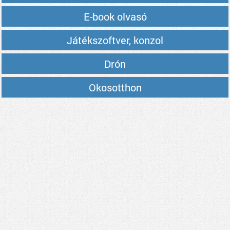
E-book olvasó
Játékszoftver, konzol
Drón
Okosotthon