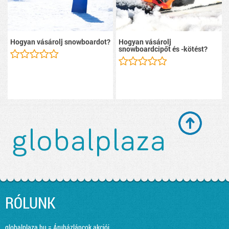
Hogyan vásárolj snowboardot?
Hogyan vásárolj
snowboardcipőt és -kötést?
RÓLUNK
globalplaza.hu = Áruházláncok akciói,