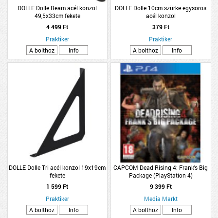
DOLLE Dolle Beam acél konzol
DOLLE Dolle 10cm szürke egysoros
49,5x33cm fekete
acél konzol
4 499 Ft
379 Ft
Praktiker
Praktiker
A bolthoz
Info
A bolthoz
Info
DOLLE Dolle Tri acél konzol 19x19cm
CAPCOM Dead Rising 4: Frank's Big
fekete
Package (PlayStation 4)
1 599 Ft
9 399 Ft
Praktiker
Media Markt
A bolthoz
Info
A bolthoz
Info