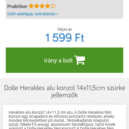
el a Dolle Herakles fémkonzol? A Dolle Herakles fémkonzol magas
Praktiker
teherbírású, (a termék teherbírását a leírásban találhatja) így nehéz
tárgyakat, például könyveket vagy elektronikus eszközöket is gond nélkül
elhelyezhet rajta. Használhatom a Dolle Herakles fémkonzolt kültéren is?
üzlet adatlapja, nyitvatartás »
Igen, robusztus kialakításának köszönhetően a Dolle Herakles fémkonzol
kültéri használatra is alkalmas. Ugyanakkor ügyelnie kell arra, hogy
nedvességtől védve legyen, a rozsda kialakulásának elkerülése érdekében.
Teljes ár
részletek...
1 599
Ft
Irány a bolt
Dolle Herakles alu konzol 14x11,5cm szürke
jellemzők
Herakles alu konzol 14×11,5 cm alu, A Dolle Herakles fém
konzol egy strapabíró és stílusos polctartó rendszer, amely
minden környezetben jól mutat. Termékadatok Alapszín:
ezüst, fekete Fő anyag: alumínium Terméktípus: tartó Kinek
ajánlott a Dolle Herakles fém konzol? A Dolle Herakles fém