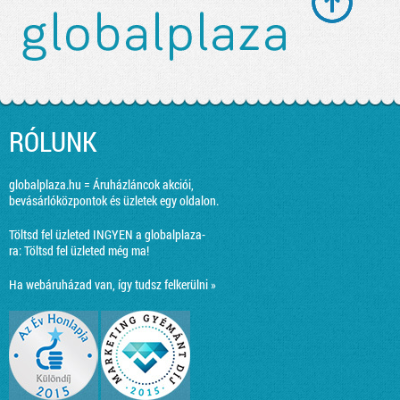
RÓLUNK
globalplaza.hu = Áruházláncok akciói,
bevásárlóközpontok és üzletek egy oldalon.
Töltsd fel üzleted INGYEN a globalplaza-
ra:
Töltsd fel üzleted még ma!
Ha webáruházad van, így tudsz felkerülni »