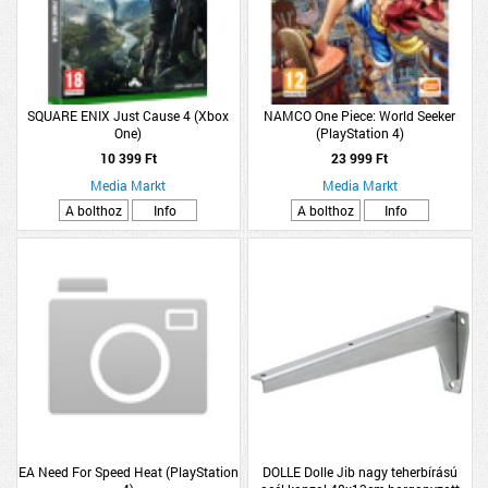
SQUARE ENIX Just Cause 4 (Xbox
NAMCO One Piece: World Seeker
One)
(PlayStation 4)
10 399 Ft
23 999 Ft
Media Markt
Media Markt
A bolthoz
Info
A bolthoz
Info
EA Need For Speed Heat (PlayStation
DOLLE Dolle Jib nagy teherbírású