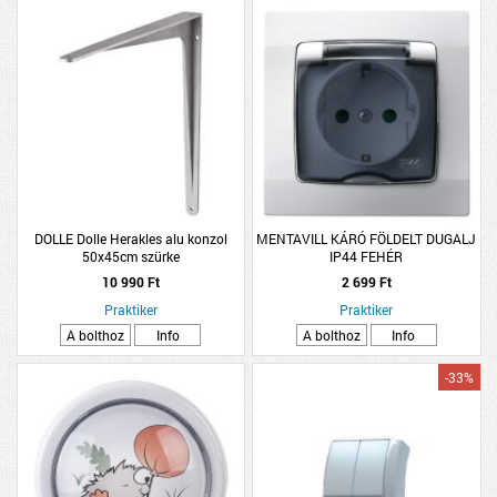
DOLLE Dolle Herakles alu konzol
MENTAVILL KÁRÓ FÖLDELT DUGALJ
50x45cm szürke
IP44 FEHÉR
10 990 Ft
2 699 Ft
Praktiker
Praktiker
A bolthoz
Info
A bolthoz
Info
-33%