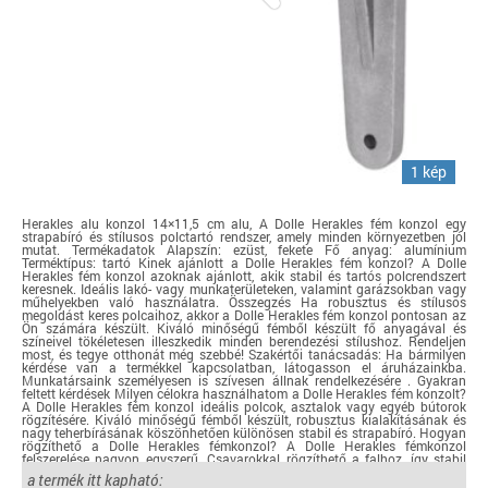
1 kép
Herakles alu konzol 14×11,5 cm alu, A Dolle Herakles fém konzol egy
strapabíró és stílusos polctartó rendszer, amely minden környezetben jól
mutat. Termékadatok Alapszín: ezüst, fekete Fő anyag: alumínium
Terméktípus: tartó Kinek ajánlott a Dolle Herakles fém konzol? A Dolle
Herakles fém konzol azoknak ajánlott, akik stabil és tartós polcrendszert
keresnek. Ideális lakó- vagy munkaterületeken, valamint garázsokban vagy
műhelyekben való használatra. Összegzés Ha robusztus és stílusos
megoldást keres polcaihoz, akkor a Dolle Herakles fém konzol pontosan az
Ön számára készült. Kiváló minőségű fémből készült fő anyagával és
színeivel tökéletesen illeszkedik minden berendezési stílushoz. Rendeljen
most, és tegye otthonát még szebbé! Szakértői tanácsadás: Ha bármilyen
kérdése van a termékkel kapcsolatban, látogasson el áruházainkba.
Munkatársaink személyesen is szívesen állnak rendelkezésére . Gyakran
feltett kérdések Milyen célokra használhatom a Dolle Herakles fém konzolt?
A Dolle Herakles fém konzol ideális polcok, asztalok vagy egyéb bútorok
rögzítésére. Kiváló minőségű fémből készült, robusztus kialakításának és
nagy teherbírásának köszönhetően különösen stabil és strapabíró. Hogyan
rögzíthető a Dolle Herakles fémkonzol? A Dolle Herakles fémkonzol
felszerelése nagyon egyszerű. Csavarokkal rögzíthető a falhoz, így stabil
alapot biztosít bútoraid számára. Kérjük, vedd figyelembe, hogy a
a termék itt kapható:
szükséges szerelési anyagok nem tartoznak a csomaghoz. Mennyi súlyt bír