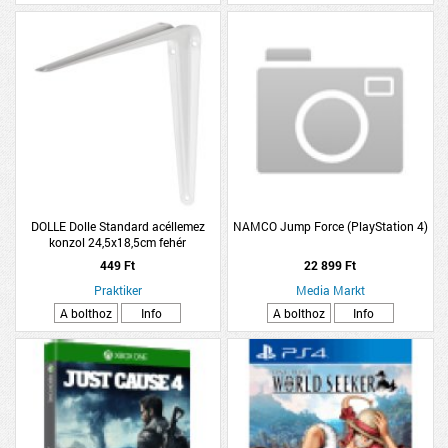
DOLLE Dolle Standard acéllemez
NAMCO Jump Force (PlayStation 4)
konzol 24,5x18,5cm fehér
449 Ft
22 899 Ft
Praktiker
Media Markt
A bolthoz
Info
A bolthoz
Info