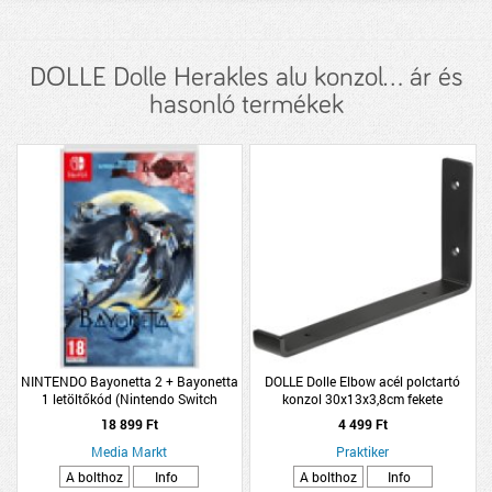
DOLLE Dolle Herakles alu konzol... ár és
hasonló termékek
NINTENDO Bayonetta 2 + Bayonetta
DOLLE Dolle Elbow acél polctartó
1 letöltőkód (Nintendo Switch
konzol 30x13x3,8cm fekete
Játékkártya)
18 899 Ft
4 499 Ft
Media Markt
Praktiker
A bolthoz
Info
A bolthoz
Info