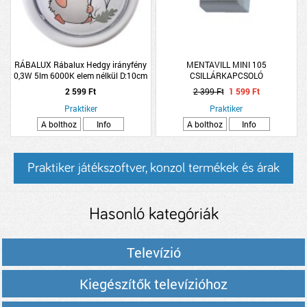
RÁBALUX Rábalux Hedgy irányfény
MENTAVILL MINI 105
0,3W 5lm 6000K elem nélkül D:10cm
CSILLÁRKAPCSOLÓ
fehér süni mintával
2 599 Ft
2 399 Ft
1 599 Ft
Praktiker
Praktiker
A bolthoz
Info
A bolthoz
Info
Praktiker játékszoftver, konzol termékek és árak
Hasonló kategóriák
Televízió
Kiegészítők televízióhoz