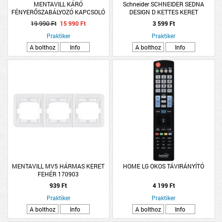
MENTAVILL KÁRÓ
Schneider SCHNEIDER SEDNA
FÉNYERŐSZABÁLYOZÓ KAPCSOLÓ
DESIGN D KETTES KERET
LEDHEZ FEHÉR
UNIVERZÁLIS ANTRACIT
19 990 Ft
15 990 Ft
3 599 Ft
Praktiker
Praktiker
A bolthoz
Info
A bolthoz
Info
MENTAVILL MV5 HÁRMAS KERET
HOME LG OKOS TÁVIRÁNYÍTÓ
FEHÉR 170903
939 Ft
4 199 Ft
Praktiker
Praktiker
A bolthoz
Info
A bolthoz
Info