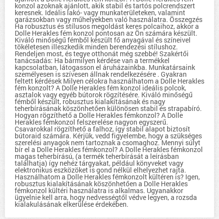
konzol azoknak ajánlott, akik stabil és tartós polcrendszert
keresnek. Ideális lakó- vagy munkaterületeken, valamint
garázsokban vagy műhelyekben való használatra. Összegzés
Ha robusztus és stílusos megoldást keres polcaihoz, akkor a
Dolle Herakles fém konzol pontosan az Ön számára készült.
Kiváló minőségű fémből készült fő anyagával és színeivel
tökéletesen illeszkedik minden berendezési stílushoz.
Rendeljen most, és tegye otthonát még szebbé! Szakértői
tanácsadás: Ha bármilyen kérdése van a termékkel
kapcsolatban, látogasson el áruházainkba. Munkatársaink
személyesen is szívesen állnak rendelkezésére . Gyakran
feltett kérdések Milyen célokra használhatom a Dolle Herakles
fém konzolt? A Dolle Herakles fém konzol ideális polcok,
asztalok vagy egyéb bútorok rögzítésére. Kiváló minőségű
fémből készült, robusztus kialakításának és nagy
teherbírásának köszönhetően különösen stabil és strapabíró.
Hogyan rögzíthető a Dolle Herakles fémkonzol? A Dolle
Herakles fémkonzol felszerelése nagyon egyszerű.
Csavarokkal rögzíthető a falhoz, így stabil alapot biztosít
bútoraid számára. Kérjük, vedd figyelembe, hogy a szükséges
szerelési anyagok nem tartoznak a csomaghoz. Mennyi súlyt
bír el a Dolle Herakles fémkonzol? A Dolle Herakles fémkonzol
magas teherbírású, (a termék teherbírását a leírásban
találhatja) így nehéz tárgyakat, például könyveket vagy
elektronikus eszközöket is gond nélkül elhelyezhet rajta.
Használhatom a Dolle Herakles fémkonzolt kültéren is? Igen,
robusztus kialakításának köszönhetően a Dolle Herakles
fémkonzol kültéri használatra is alkalmas. Ugyanakkor
ügyelnie kell arra, hogy nedvességtől védve legyen, a rozsda
kialakulásának elkerülése érdekében.