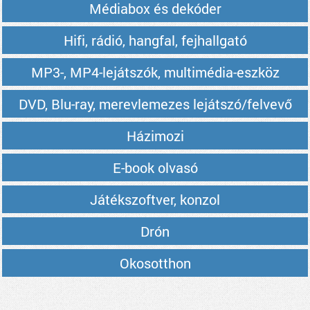
Médiabox és dekóder
Hifi, rádió, hangfal, fejhallgató
MP3-, MP4-lejátszók, multimédia-eszköz
DVD, Blu-ray, merevlemezes lejátszó/felvevő
Házimozi
E-book olvasó
Játékszoftver, konzol
Drón
Okosotthon