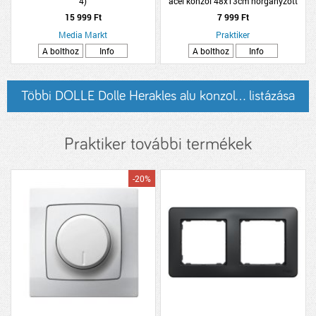
4)
acél konzol 48x13cm horganyzott
15 999 Ft
7 999 Ft
Media Markt
Praktiker
A bolthoz
Info
A bolthoz
Info
Többi DOLLE Dolle Herakles alu konzol... listázása
Praktiker további termékek
-20%