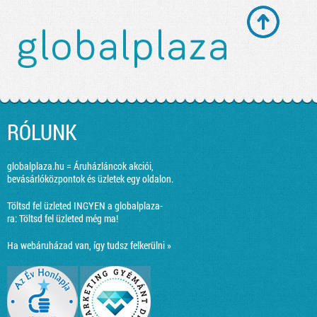
RÓLUNK
globalplaza.hu = Áruházláncok akciói,
bevásárlóközpontok és üzletek egy oldalon.
Töltsd fel üzleted INGYEN a globalplaza-
ra:
Töltsd fel üzleted még ma!
Ha webáruházad van, így tudsz felkerülni »