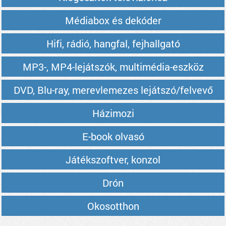
Médiabox és dekóder
Hifi, rádió, hangfal, fejhallgató
MP3-, MP4-lejátszók, multimédia-eszköz
DVD, Blu-ray, merevlemezes lejátszó/felvevő
Házimozi
E-book olvasó
Játékszoftver, konzol
Drón
Okosotthon