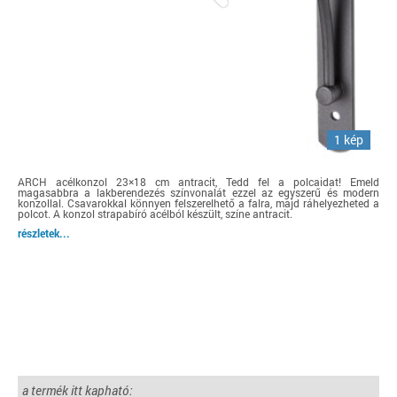
1 kép
ARCH acélkonzol 23×18 cm antracit, Tedd fel a polcaidat! Emeld
magasabbra a lakberendezés színvonalát ezzel az egyszerű és modern
konzollal. Csavarokkal könnyen felszerelhető a falra, majd ráhelyezheted a
polcot. A konzol strapabíró acélból készült, színe antracit.
részletek...
a termék itt kapható: