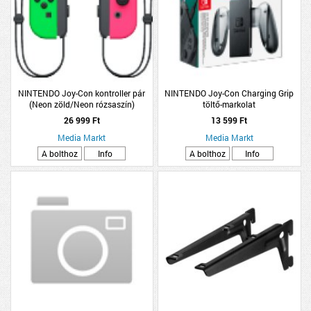
NINTENDO Joy-Con kontroller pár
NINTENDO Joy-Con Charging Grip
(Neon zöld/Neon rózsaszín)
töltő-markolat
26 999 Ft
13 599 Ft
Media Markt
Media Markt
A bolthoz
Info
A bolthoz
Info