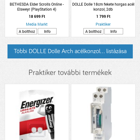
BETHESDA Elder Scrolls Online -
DOLLE Dolle 18cm fekete horgas acél
Elsweyr (PlayStation 4)
konzol, 2db
18 699 Ft
1 799 Ft
Media Markt
Praktiker
A bolthoz
Info
A bolthoz
Info
Többi DOLLE Dolle Arch acélkonzol... listázása
Praktiker további termékek