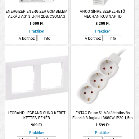
ENERGIZER ENERGIZER GOMBELEM
ANCO SÍNRE SZERELHETŐ
ALKÁLI AG13 LR44 2DB/CSOMAG
MECHANIKUS NAPI ID
IDŐKAPCSOLÓ 16A 15 PERCES, IP20
1 099 Ft
8 299 Ft
Praktiker
Praktiker
A bolthoz
Info
A bolthoz
Info
LEGRAND LEGRAND SUNO KERET
ENTAC Entac S1 Védőérintkezős
KETTES, FEHÉR
Elosztó 3 foglalat 3680W IP20 1,5m
3G1.5
909 Ft
1 599 Ft
Praktiker
Praktiker