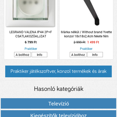
LEGRAND VALENA IP44 2P+F
Márka nélkül / Without brand Yvette
CSATLAKOZÓALJZAT
konzol 18x18x2,4cm fekete fém
CSAPÓFEDÉLLEL FEHÉR
6 799 Ft
2 999 Ft
1 499 Ft
Praktiker
Praktiker
A bolthoz
Info
A bolthoz
Info
Praktiker játékszoftver, konzol termékek és árak
Hasonló kategóriák
Televízió
Kiegészítők televízióhoz