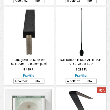
A bolthoz
Info
A bolthoz
Info
Granugreen BS-50 fekete
BOTTARI ANTENNA ÁLLÍTHATÓ
60x1000x110x50mm gumi
0°-50° 36CM ECO
peremszegély
8 499 Ft
3 299 Ft
Praktiker
Praktiker
A bolthoz
Info
A bolthoz
Info
-50%