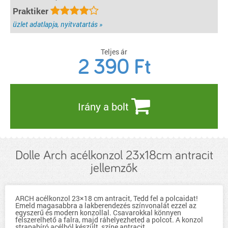
Praktiker
üzlet adatlapja, nyitvatartás »
Teljes ár
2 390
Ft
Irány a bolt
Dolle Arch acélkonzol 23x18cm antracit
jellemzők
ARCH acélkonzol 23×18 cm antracit, Tedd fel a polcaidat!
Emeld magasabbra a lakberendezés színvonalát ezzel az
egyszerű és modern konzollal. Csavarokkal könnyen
felszerelhető a falra, majd ráhelyezheted a polcot. A konzol
strapabíró acélból készült, színe antracit.