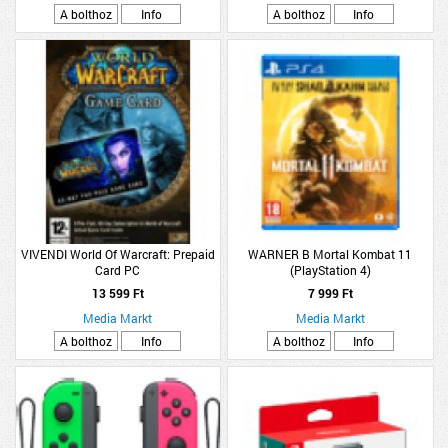
A bolthoz
Info
A bolthoz
Info
VIVENDI World Of Warcraft: Prepaid
WARNER B Mortal Kombat 11
Card PC
(PlayStation 4)
13 599 Ft
7 999 Ft
Media Markt
Media Markt
A bolthoz
Info
A bolthoz
Info