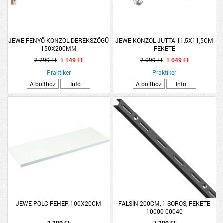
JEWE FENYŐ KONZOL DERÉKSZÖGŰ
JEWE KONZOL JUTTA 11,5X11,5CM
150X200MM
FEKETE
2 299 Ft
1 149 Ft
2 099 Ft
1 049 Ft
Praktiker
Praktiker
A bolthoz
Info
A bolthoz
Info
JEWE POLC FEHÉR 100X20CM
FALSÍN 200CM, 1 SOROS, FEKETE
10000-00040
TEHERBÍRÁS:55KG/20CM
3 299 Ft
7 299 Ft