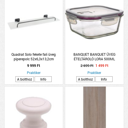
Quadrat Solo fekete fali üveg
BANQUET BANQUET ÜVEG
piperepolc 52x6,3x13,2cm
ÉTELTÁROLÓ LORA 500ML
9 999 Ft
2 699 Ft
1 499 Ft
Praktiker
Praktiker
A bolthoz
Info
A bolthoz
Info