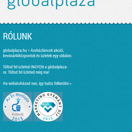
RÓLUNK
globalplaza.hu = Áruházláncok akciói,
bevásárlóközpontok és üzletek egy oldalon.
Töltsd fel üzleted INGYEN a globalplaza-
ra:
Töltsd fel üzleted még ma!
Ha webáruházad van, így tudsz felkerülni »