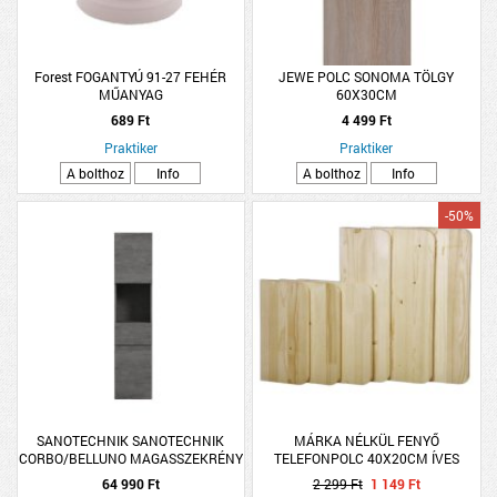
Forest FOGANTYÚ 91-27 FEHÉR
JEWE POLC SONOMA TÖLGY
MŰANYAG
60X30CM
689 Ft
4 499 Ft
Praktiker
Praktiker
A bolthoz
Info
A bolthoz
Info
-50%
SANOTECHNIK SANOTECHNIK
MÁRKA NÉLKÜL FENYŐ
CORBO/BELLUNO MAGASSZEKRÉNY
TELEFONPOLC 40X20CM ÍVES
30X150X30CM, ANTIK SZÜRKE,
64 990 Ft
2 299 Ft
1 149 Ft
FÜGGESZTETT