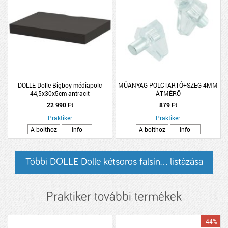
DOLLE Dolle Bigboy médiapolc
MŰANYAG POLCTARTÓ+SZEG 4MM
44,5x30x5cm antracit
ÁTMÉRŐ
22 990 Ft
879 Ft
Praktiker
Praktiker
A bolthoz
Info
A bolthoz
Info
Többi DOLLE Dolle kétsoros falsín... listázása
Praktiker további termékek
-44%