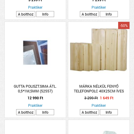
Praktiker
Praktiker
A bolthoz
Info
A bolthoz
Info
-50%
GUTTA POLISZT.SIMA ÁTL.
MÁRKA NÉLKÜL FENYŐ
0,5*1M,5MM (52557)
TELEFONPOLC 40X25CM ÍVES
12 990 Ft
3 299 Ft
1 649 Ft
Praktiker
Praktiker
A bolthoz
Info
A bolthoz
Info