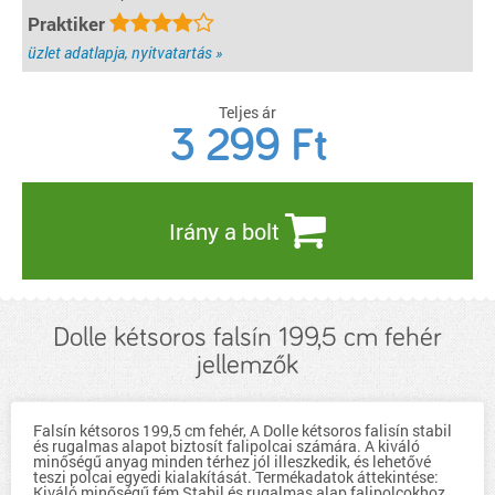
Praktiker
üzlet adatlapja, nyitvatartás »
Teljes ár
3 299
Ft
Irány a bolt
Dolle kétsoros falsín 199,5 cm fehér
jellemzők
Falsín kétsoros 199,5 cm fehér, A Dolle kétsoros falisín stabil
és rugalmas alapot biztosít falipolcai számára. A kiváló
minőségű anyag minden térhez jól illeszkedik, és lehetővé
teszi polcai egyedi kialakítását. Termékadatok áttekintése:
Kiváló minőségű fém Stabil és rugalmas alap falipolcokhoz