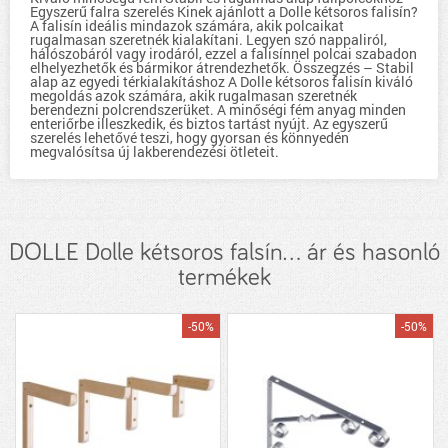
Egyszerű falra szerelés Kinek ajánlott a Dolle kétsoros falisín?
A falisín ideális mindazok számára, akik polcaikat
rugalmasan szeretnék kialakítani. Legyen szó nappaliról,
hálószobáról vagy irodáról, ezzel a falisínnel polcai szabadon
elhelyezhetők és bármikor átrendezhetők. Összegzés – Stabil
alap az egyedi térkialakításhoz A Dolle kétsoros falisín kiváló
megoldás azok számára, akik rugalmasan szeretnék
berendezni polcrendszerüket. A minőségi fém anyag minden
enteriőrbe illeszkedik, és biztos tartást nyújt. Az egyszerű
szerelés lehetővé teszi, hogy gyorsan és könnyedén
megvalósítsa új lakberendezési ötleteit.
DOLLE Dolle kétsoros falsín... ár és hasonló
termékek
-50%
-50%