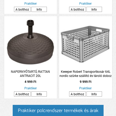
Praktiker
Praktiker
A bolthoz
Info
A bolthoz
Info
NAPERNYŐTARTÓ, RATTAN
Keeeper Robert Transportkosár 64L
ANTRACIT 20L
nordic szürke szállító és tároló doboz
4 999 Ft
9 999 Ft
Praktiker
Praktiker
A bolthoz
Info
A bolthoz
Info
Praktiker polcrendszer termékek és árak