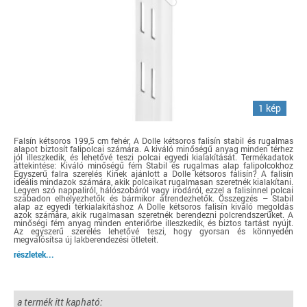
1 kép
Falsín kétsoros 199,5 cm fehér, A Dolle kétsoros falisín stabil és rugalmas
alapot biztosít falipolcai számára. A kiváló minőségű anyag minden térhez
jól illeszkedik, és lehetővé teszi polcai egyedi kialakítását. Termékadatok
áttekintése: Kiváló minőségű fém Stabil és rugalmas alap falipolcokhoz
Egyszerű falra szerelés Kinek ajánlott a Dolle kétsoros falisín? A falisín
ideális mindazok számára, akik polcaikat rugalmasan szeretnék kialakítani.
Legyen szó nappaliról, hálószobáról vagy irodáról, ezzel a falisínnel polcai
szabadon elhelyezhetők és bármikor átrendezhetők. Összegzés – Stabil
alap az egyedi térkialakításhoz A Dolle kétsoros falisín kiváló megoldás
azok számára, akik rugalmasan szeretnék berendezni polcrendszerüket. A
minőségi fém anyag minden enteriőrbe illeszkedik, és biztos tartást nyújt.
Az egyszerű szerelés lehetővé teszi, hogy gyorsan és könnyedén
megvalósítsa új lakberendezési ötleteit.
részletek...
a termék itt kapható: